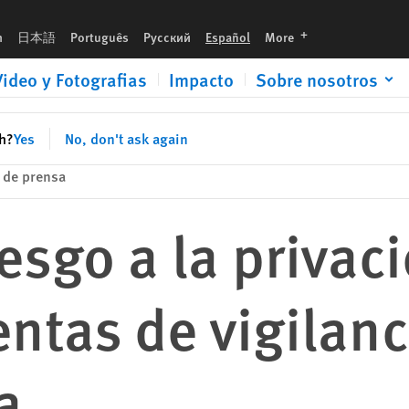
igilancia durante la pandemia
languages
h
日本語
Português
Русский
Español
More
Video y Fotografias
Impacto
Sobre nosotros
sh?
Yes
No, don't ask again
 de prensa
esgo a la privac
ntas de vigilanc
a