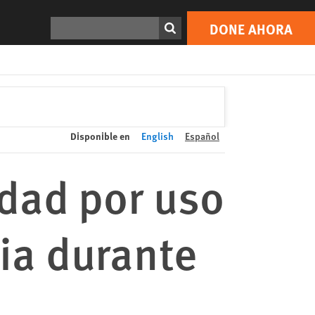
DONE AHORA
Print
Buscar
DONE AHORA
Disponible en
English
Español
idad por uso
ia durante