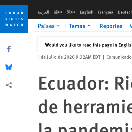
Skip
Skip
Ecuador: Riesgo a la privacidad por uso de herramientas de v
to
to
العربية
简中
繁中
English
Français
Deutsc
cookie
main
privacy
content
Países
Temas
Reportes
notice
Cerrar
Would you like to read this page in Engli
✕
Share this via Facebook
1 de julio de 2020 9:32AM EDT
|
Comunicado
Share this via Bluesky
Ecuador: Ri
Share this via Compartir
de herramie
la pandemi