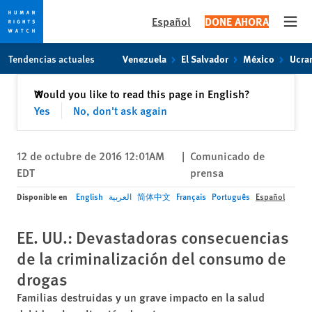
Español
DONE AHORA
Open
Skip
Skip
Tendencias actuales
Venezuela
El Salvador
México
Ucra
to
to
cookie
main
Cerrar
Would you like to read this page in English?
✕
privacy
content
Yes
No, don't ask again
notice
12 de octubre de 2016 12:01AM
|
Comunicado de
EDT
prensa
Disponible en
English
العربية
简体中文
Français
Português
Español
EE. UU.: Devastadoras consecuencias
de la criminalización del consumo de
drogas
Familias destruidas y un grave impacto en la salud