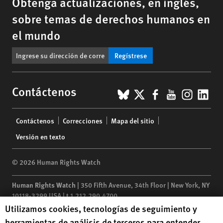
Obtenga actualizaciones, en inglés,
sobre temas de derechos humanos en
el mundo
Regístrese
BlueSky
X
Facebook
YouTub
Insta
Lin
Contáctenos
Footer
Contáctenos
Correcciones
Mapa del sitio
menu
Versión en texto
© 2026 Human Rights Watch
Human Rights Watch
| 350 Fifth Avenue, 34th Floor | New York,
NY
10118-3299
USA
|
t
1.212.290.4700
Human Rights Watch cookie preferences
Utilizamos cookies, tecnologías de seguimiento y
Human Rights Watch
is a 501(C)(3) nonprofit registered in the US
herramientas de análisis de terceros para entender