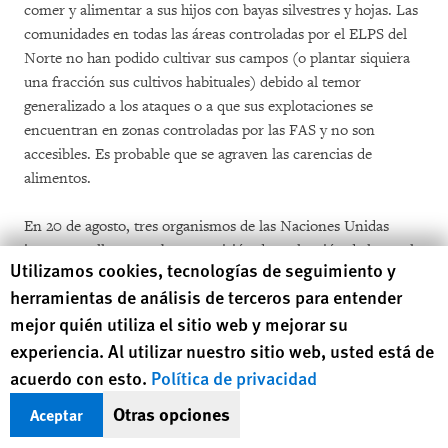
comer y alimentar a sus hijos con bayas silvestres y hojas. Las
comunidades en todas las áreas controladas por el ELPS del
Norte no han podido cultivar sus campos (o plantar siquiera
una fracción sus cultivos habituales) debido al temor
generalizado a los ataques o a que sus explotaciones se
encuentran en zonas controladas por las FAS y no son
accesibles. Es probable que se agraven las carencias de
alimentos.
En 20 de agosto, tres organismos de las Naciones Unidas
intentaron llevar a cabo una misión de evaluación de lo que la
Human Rights Watch cookie preferences
Utilizamos cookies, tecnologías de seguimiento y
ONU denominó “varios lugares” en Kordofan Meridional,
herramientas de análisis de terceros para entender
entre ellos zonas controladas por el MLPS del Norte.
mejor quién utiliza el sitio web y mejorar su
Estuvieron acompañados por funcionarios del Gobierno
sudanés, incluyendo agentes de inteligencia militar, y sólo
experiencia. Al utilizar nuestro sitio web, usted está de
pudieron visitar Kadugli, una ciudad controlada por el
acuerdo con esto.
Política de privacidad
Gobierno. Las autoridades no les dieron permiso para viajar a
Otras opciones
Aceptar
otras áreas.