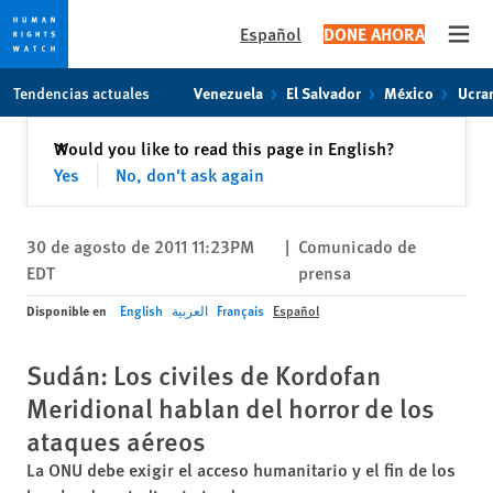
Español
DONE AHORA
Open
Skip
Skip
Tendencias actuales
Venezuela
El Salvador
México
Ucra
to
to
cookie
main
Cerrar
Would you like to read this page in English?
✕
privacy
content
Yes
No, don't ask again
notice
30 de agosto de 2011 11:23PM
|
Comunicado de
EDT
prensa
Disponible en
English
العربية
Français
Español
Sudán: Los civiles de Kordofan
Meridional hablan del horror de los
ataques aéreos
La ONU debe exigir el acceso humanitario y el fin de los