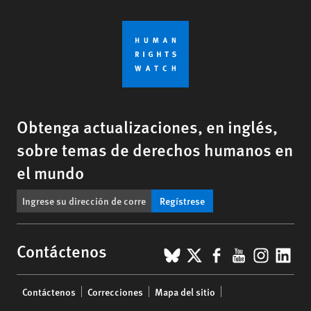
Obtenga actualizaciones, en inglés,
sobre temas de derechos humanos en
el mundo
Regístrese
BlueSky
X
Facebook
YouTub
Insta
Lin
Contáctenos
Footer
Contáctenos
Correcciones
Mapa del sitio
menu