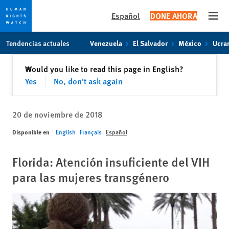
Español
DONE AHORA
Open
Skip
Skip
Tendencias actuales
Venezuela
El Salvador
México
Ucra
to
to
cookie
main
Cerrar
Would you like to read this page in English?
✕
privacy
content
Yes
No, don't ask again
notice
20 de noviembre de 2018
Disponible en
English
Français
Español
Florida: Atención insuficiente del VIH
para las mujeres transgénero