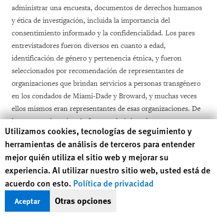
administrar una encuesta, documentos de derechos humanos
y ética de investigación, incluida la importancia del
consentimiento informado y la confidencialidad. Los pares
entrevistadores fueron diversos en cuanto a edad,
identificación de género y pertenencia étnica, y fueron
seleccionados por recomendación de representantes de
organizaciones que brindan servicios a personas transgénero
en los condados de Miami-Dade y Broward, y muchas veces
ellos mismos eran representantes de esas organizaciones. De
los 125 cuestionarios, 81 fueron administrados por pares
Human Rights Watch cookie preferences
Utilizamos cookies, tecnologías de seguimiento y
entrevistadores y 44 directamente por Human Rights Watch.
herramientas de análisis de terceros para entender
mejor quién utiliza el sitio web y mejorar su
Todos los participantes en la encuesta eran residentes de
experiencia. Al utilizar nuestro sitio web, usted está de
Florida en los condados de Miami-Dade o Broward que se
acuerdo con esto.
Política de privacidad
identificaron espontáneamente como mujeres de experiencia
trans; la herramienta de la encuesta no indagó sobre la
Otras opciones
Aceptar
definición de ese término. Las respuestas a las opciones