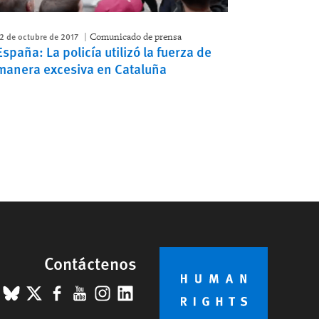
2 de octubre de 2017
Comunicado de prensa
España: La policía utilizó la fuerza de
manera excesiva en Cataluña
Contáctenos
BlueSky
X
Facebook
YouTube
Instagram
LinkedIn