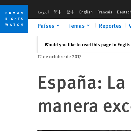
Skip
Skip
to
to
العربية
简中
繁中
English
Français
Deutsc
cookie
main
privacy
content
Países
Temas
Reportes
notice
Cerrar
Would you like to read this page in Engli
✕
12 de octubre de 2017
España: La p
manera exc