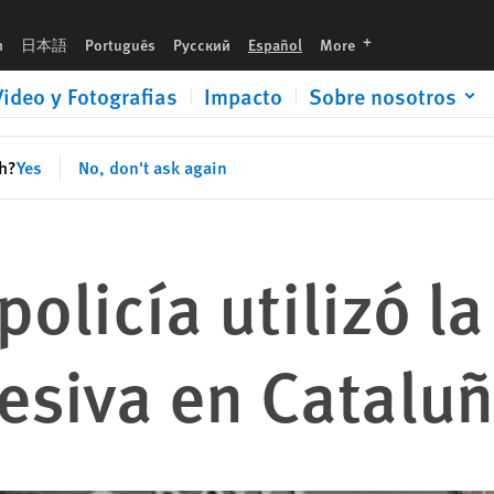
languages
h
日本語
Português
Русский
Español
More
Video y Fotografias
Impacto
Sobre nosotros
sh?
Yes
No, don't ask again
olicía utilizó la
esiva en Catalu