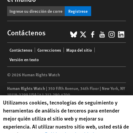
Regístrese
BlueSky
X
Facebook
YouTub
Insta
Lin
Contáctenos
Footer
Contáctenos
Correcciones
Mapa del sitio
menu
Versión en texto
© 2026 Human Rights Watch
Human Rights Watch
| 350 Fifth Avenue, 34th Floor | New York,
NY
10118-3299
USA
|
t
1.212.290.4700
Human Rights Watch cookie preferences
Utilizamos cookies, tecnologías de seguimiento y
Human Rights Watch
is a 501(C)(3) nonprofit registered in the US
herramientas de análisis de terceros para entender
under EIN: 13-2875808
mejor quién utiliza el sitio web y mejorar su
experiencia. Al utilizar nuestro sitio web, usted está de