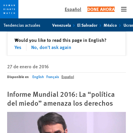
Español
DONE AHORA
Open
Skip
Skip
Tendencias actuales
Venezuela
El Salvador
México
Ucra
to
to
cookie
main
Cerrar
Would you like to read this page in English?
✕
privacy
content
Yes
No, don't ask again
notice
27 de enero de 2016
Disponible en
English
Français
Español
Informe Mundial 2016: La “política
del miedo” amenaza los derechos