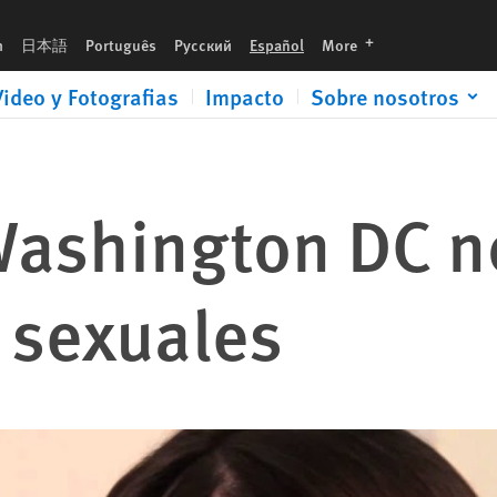
languages
h
日本語
Português
Русский
Español
More
Video y Fotografias
Impacto
Sobre nosotros
Washington DC n
 sexuales