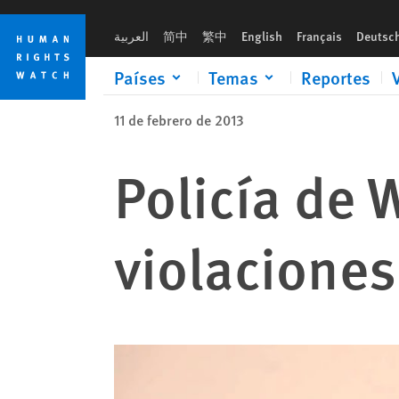
Skip
Skip
to
to
العربية
简中
繁中
English
Français
Deutsc
cookie
main
privacy
content
Países
Temas
Reportes
notice
11 de febrero de 2013
Policía de 
violaciones