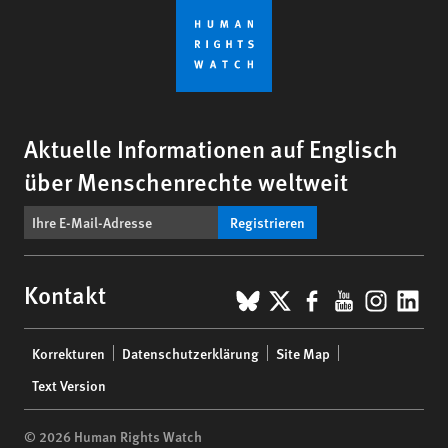
Aktuelle Informationen auf Englisch
über Menschenrechte weltweit
Registrieren
BlueSky
X
Facebook
YouTub
Insta
Lin
Kontakt
Footer
Korrekturen
Datenschutzerklärung
Site Map
menu
Text Version
© 2026 Human Rights Watch