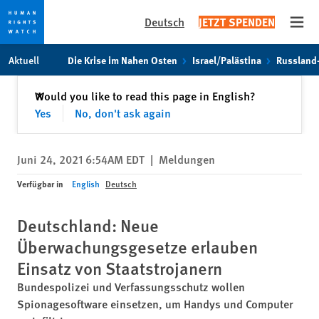
Deutsch
JETZT SPENDEN
Open
Skip
Skip
Aktuell
Die Krise im Nahen Osten
Israel/Palästina
Russland
to
to
cookie
main
Schließen
Would you like to read this page in English?
✕
privacy
content
Yes
No, don't ask again
notice
Juni 24, 2021 6:54AM EDT
|
Meldungen
Verfügbar in
English
Deutsch
Deutschland: Neue
Überwachungsgesetze erlauben
Einsatz von Staatstrojanern
Bundespolizei und Verfassungsschutz wollen
Spionagesoftware einsetzen, um Handys und Computer