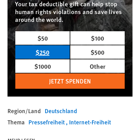
Your tax deductible gift can help stop
human rights violations and save lives
around the world.
$50
$100
$250
$500
$1000
Other
JETZT SPENDEN
Region/Land
Deutschland
Thema
Pressefreiheit
Internet-Freiheit