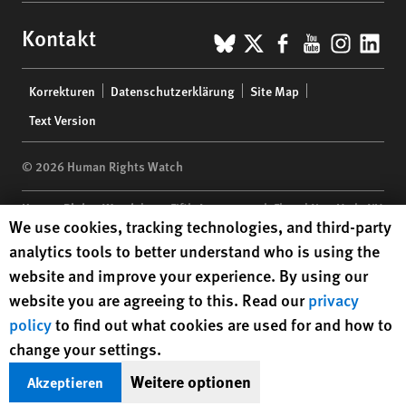
BlueSky
X
Facebook
YouTub
Insta
Lin
Kontakt
Footer
Korrekturen
Datenschutzerklärung
Site Map
menu
Text Version
© 2026 Human Rights Watch
Human Rights Watch
| 350 Fifth Avenue, 34th Floor | New York,
NY
Human Rights Watch cookie preferences
We use cookies, tracking technologies, and third-party
10118-3299
USA
|
t
1.212.290.4700
analytics tools to better understand who is using the
Human Rights Watch
is a 501(C)(3) nonprofit registered in the US
website and improve your experience. By using our
under EIN: 13-2875808
website you are agreeing to this. Read our
privacy
policy
to find out what cookies are used for and how to
change your settings.
Weitere optionen
Akzeptieren