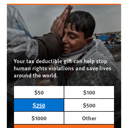
Your tax deductible gift can help stop
human rights violations and save lives
around the world.
$50
$100
$250
$500
$1000
Other