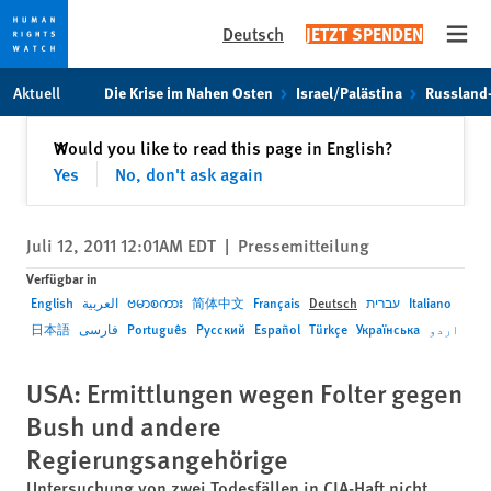
Deutsch
JETZT SPENDEN
Open
Skip
Skip
Aktuell
Die Krise im Nahen Osten
Israel/Palästina
Russland
to
to
cookie
main
Schließen
Would you like to read this page in English?
✕
privacy
content
Yes
No, don't ask again
notice
Juli 12, 2011 12:01AM EDT
|
Pressemitteilung
Verfügbar in
English
العربية
ဗမာစကား
简体中文
Français
Deutsch
עברית
Italiano
日本語
فارسی
Português
Русский
Español
Türkçe
Українська
اردو
USA: Ermittlungen wegen Folter gegen
Bush und andere
Regierungsangehörige
Untersuchung von zwei Todesfällen in CIA-Haft nicht