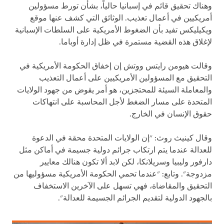
وهناك تحقيق قائم في إسبانيا حالياً، بشأن تورط مسؤولين
أمريكيين في أعمال تعذيب. الوثائق التي كشف عنها موقع
ويكيليكس تفيد بأن الضغوط الأمريكية على السلطات الإسبانية
لإغلاق هذه القضية مستمرة في ظل إدارة أوباما.
وقالت هيومن رايتس ووتش إن إخفاق الحكومة الأمريكية في
التحقيق مع المسؤولين الأمريكيين على أعمال التعذيب
والمعاملة السيئة للمحتجزين، هو أمر يقوض من جهود الولايات
المتحدة على مسار الضغط لأجل المحاسبة على انتهاكات
حقوق الإنسان في الخارج.
وقال كينيث روث: "إن الولايات المتحدة محقة في الدعوة
للعدالة عندما يتم ارتكاب جرائم دولية جسيمة في أماكن مثل
دارفور وليبيا وسريلانكا، لكن لابد ألا تكون هنالك معايير
مزدوجة". وتابع: "عندما تحمي الحكومة الأمريكية مسؤوليها من
التحقيق والمقاضاة، فهي تسهل على الآخرين الاستخفاف
بالجهود الدولية لتقديم الجرائم الجسيمة للعدالة".