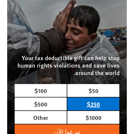
Your tax deductible gift can help stop
human rights violations and save lives
around the world.
$100
$50
$500
$250
Other
$1000
تبرعوا الآن