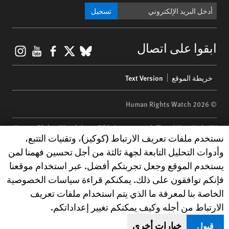
تسجيل
gram
ouTube
Facebook
BlueSky
X
ابقوا على اتصال
Footer
خريطة الموقع
Text Version
menu
© 2026 Human Rights Watch
Human Rights Watch
| 350 Fifth Avenue, 34th Floor | New York,
NY
Human Rights Watch cookie preferences
نستخدم ملفات تعريف الارتباط (كوكيز)، وتقنيات التتبع،
10118-3299
USA
|
t
1.212.290.4700
وأدوات التحليل التابعة لجهة ثالثة من أجل تحسين فهمنا لمن
Human Rights Watch
is a 501(C)(3) nonprofit registered in the US
يستخدم الموقع وجعل تجربتكم أفضل. عبر استخدام موقعنا
under EIN: 13-2875808
فإنكم توافقون على ذلك. يمكنكم قراءة سياسات الخصوصية
الخاصة بنا لمعرفة ما الذي يتم استخدام ملفات تعريف
الارتباط من أجله وكيف يمكنكم تغيير إعداداتكم.
خيارات أخرى
قبول