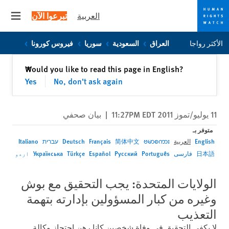
العربية
تبرعوا الآن
 menu
Skip
Skip
الأكثر رواجا
العراق
السعودية
سوريا
فيروس كورونا
to
to
cookie
main
إغلاق
Would you like to read this page in English?
✕
content
privacy
Yes
No, don't ask again
notice
11 يوليو/تموز 2011 11:27PM EDT
|
بيان صحفي
متوفر بـ
English
العربية
ဗမာစကား
简体中文
Français
Deutsch
עברית
Italiano
日本語
فارسی
Português
Русский
Español
Türkçe
Українська
اردو
الولايات المتحدة: يجب التحقيق مع بوش
وغيره من كبار المسؤولين بإدارته بتهمة
التعذيب
لا يكفي التحقيق في وفاة شخصين كانا رهن احتجاز وكالة