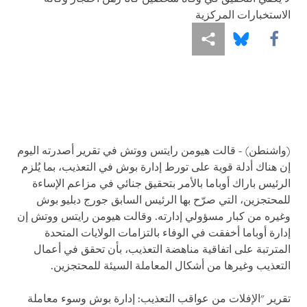
الاستخبارات المركزية
Share this via Facebook
Share this via مشاركة
Share this via Bluesky
(واشنطن) - قالت هيومن رايتس ووتش في تقرير أصدرته اليوم
إن هناك أدلة قوية على تورط إدارة بوش في التعذيب، بما يُلزم
الرئيس باراك أوباما بالأمر بتحقيق جنائي في مزاعم الإساءة
للمحتجزين، التي صرّح بها الرئيس السابق جورج دبليو بوش
وغيره من كبار مسؤولي إدارته. وقالت هيومن رايتس ووتش إن
إدارة أوباما أخفقت في الوفاء بالتزامات الولايات المتحدة
المترتبة على اتفاقية مناهضة التعذيب، بأن تحقق في أعمال
التعذيب وغيرها من أشكال المعاملة السيئة للمحتجزين.
تقرير "الإفلات من عواقب التعذيب: إدارة بوش وسوء معاملة