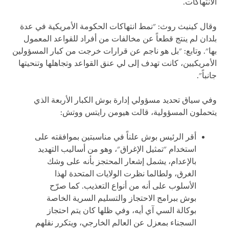
الانتهاكات.
وقال كينيث روث: "نمط انتهاكات الحكومة الأمريكية في عدة
بلدان لم ينتج قطعاً عن مخالفات من أفراد للقواعد المعمول
بها". وتابع: "بل هو ناجم عن قرارات خرجت من كبار المسؤولين
الأمريكيين، كانت تهدف إلى لي عنق القواعد وتجاهلها وتنحيتها
جانباً".
وفي سياق تحديد مسؤولي إدارة بوش الكبار الأربعة الذي
يتحملون المسؤولية، قالت هيومن رايتس ووتش:
أقر الرئيس بوش علناً في مناسبتين بموافقته على
استخدام "تمثيل الإغراق"، وهو من أساليب التهديد
بالإعدام، يشمل إشعار المحتجز بأنه على وشك
الغرق، ولطالما نظرت الولايات المتحدة لهذا
الأسلوب على أنه من أنواع التعذيب. كما صرّح
بوش ببرامج الاحتجاز والتسليم السرية الخاصة
بوكالة السي آي أيه، وفي ظلها كان يتم احتجاز
السجناء بمعزل عن العالم الخارجي، ويتكرر نقلهم