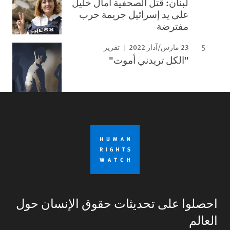
لبنان: قتل الصحفية آمال خليل
على يد إسرائيل جريمة حرب
مفترضة
23 مارس/آذار 2022
تقرير
"الكل تريدني أموت"
احصلوا على تحديثات حقوق الإنسان حول
العالم