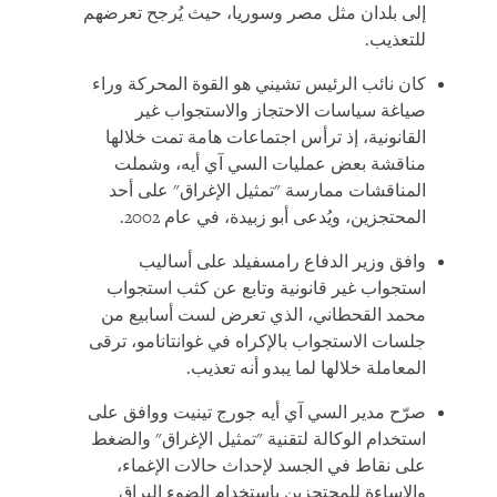
إلى بلدان مثل مصر وسوريا، حيث يُرجح تعرضهم
للتعذيب.
كان نائب الرئيس تشيني هو القوة المحركة وراء
صياغة سياسات الاحتجاز والاستجواب غير
القانونية، إذ ترأس اجتماعات هامة تمت خلالها
مناقشة بعض عمليات السي آي أيه، وشملت
المناقشات ممارسة "تمثيل الإغراق" على أحد
المحتجزين، ويُدعى أبو زبيدة، في عام 2002.
وافق وزير الدفاع رامسفيلد على أساليب
استجواب غير قانونية وتابع عن كثب استجواب
محمد القحطاني، الذي تعرض لست أسابيع من
جلسات الاستجواب بالإكراه في غوانتانامو، ترقى
المعاملة خلالها لما يبدو أنه تعذيب.
صرّح مدير السي آي أيه جورج تينيت ووافق على
استخدام الوكالة لتقنية "تمثيل الإغراق" والضغط
على نقاط في الجسد لإحداث حالات الإغماء،
والإساءة للمحتجزين باستخدام الضوء البراق