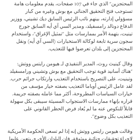
المحتجزين" الذي جاء في 107 صفحات، يقدم معلومات هامة
تستوجب فتح التحقيق الجنائي مع بوش وغيره من كبار
مسؤولي إدارته، بينهم نائب الرئيس السابق ديك تشيني، ووزير
الدفاع دونالد رامسفيلد، ومدير السي آي أيه السابق جورج
تينيت، بتهمة الأمر بممارسات مثل "تمثيل الإغراق"، واستخدام
سجون سرية تابعة لوكالة الاستخبارات (السي آي أيه) ونقل
المحتجزين إلى بلدان تعرضوا فيها للتعذيب.
وقال كينيث روث، المدير التنفيذي لـ هيومن رايتس ووتش:
"هناك أسانيد قوية توجب التحقيق مع بوش وتشيني ورامسفيلد
وتينيت، على التصريح باستخدام التعذيب وارتكاب جرائم حرب.
لقد عامل الرئيس أوباما التعذيب بصفته خيار مؤسف من
خيارات السياسات المطروحة، أكثر مما عامله بصفته جريمة.
قراره بإنهاء ممارسات الاستجواب المسيئة سيبقى بكل سهولة
قابلاً للنكوص عنه ما لم يُعاد فرض الحظر القانوني على
التعذيب بكل وضوح".
وقالت هيومن رايتس ووتش إنه إذا لم تسعى الحكومة الأمريكية
لإجراء تحقيقات جنائية موثوقة، فإن البلدان الأخرى يتعين عليها