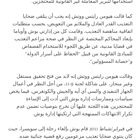
استخدامها لتبرير المعاملة غير القانونية للمحتجزين.
كما قالت هيومن رايتس ووتش إنه يجب أن يتلقى ضحايا
التعذيب القدر العادل والملائم من التعويض، بحسب متطلبات
اتفاقية مناهضة التعذيب. وقامت كل من إدارتي بوش وأوباما
بإبعاد المحاكم المختصة عن النظر في صحة مزاعم التعذيب
في قضايا مدنية، عن طريق اللجوء للاستخدام الفضفاض
للمبادئ القانونية من قبيل "الحفاظ على أسرار الدولة"
و"حصانة المسؤولين".
وقالت هيومن رايتس ووتش إنه لابد من فتح تحقيق مستقل
وغير منحاز، على شاكلة لجنة 9-11، من أجل النظر في أعمال
الجهاز التنفيذي والسي آي أيه والجيش والكونغرس، فيما يخص
سياسات وممارسات إدارة بوش التي أدت إلى الإساءة
للمحتجزين. هذه اللجنة عليها أن تخرج بتوصيات تضمن عدم
تكرار الانتهاكات الممنهجة التي ارتكبتها إدارة بوش.
في فبراير/شباط 2011 قام بوش بإلغاء رحلة إلى سويسرا، حيث
كان ينتوي ضحايا تعذيب مزعومين رفع قضية جنائية ضده.