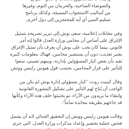
والضوضاء الصاخبة، والحرمان من النوم، وغيرها
من أساليب الاستجواب المسيئة، وكذلك برنامج
تسليم السي آي أيه للمحتجزين إلى دول أخرى.
وفي مقابلات إعلامية، سعى بوش إلى تبرير تصريحه بتمثيل
الإغراق على أساس أن محامي وزارة العدل قالوا إنه أمر
قانوني. بينما كان يجب على بوش أن يعرف بأن تمثيل الإغراق
يعتبر تعذيب، دون أن يستشير محامين، فهناك معلومات كثيرة
تفيد بأن بعض كبار المسؤولين بإدارته، وبينهم تشيني، سعوا
للتأثير على قرار المحامين، بحسب قول هيومن رايتس ووتش.
وقال كينيث روث: "كبار مسؤولي إدارة بوش لم يكن من
الواجب أن يُتاح لهم التأثير على تشكيل المشورة القانونية
وانتقاء ما يريدون من الآراء، ثم يختبئوا خلف هذه الآراء وكأنها
قد جاءتهم بطريقة محايدة تماماً".
وقالت هيومن رايتس ووتش إن التحقيق الجنائي لابد أن يشمل
فحص عملية تحضير وإعداد مذكرات وزارة العدل، التي جرى