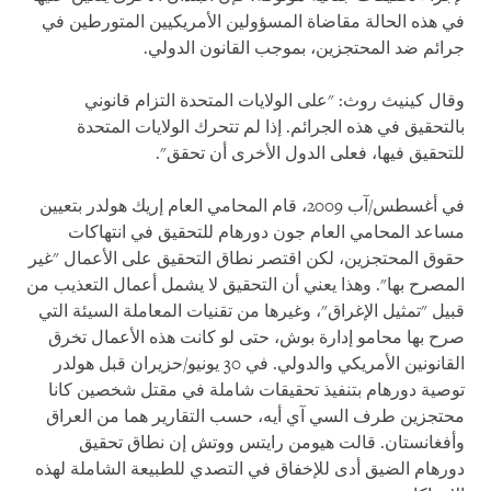
في هذه الحالة مقاضاة المسؤولين الأمريكيين المتورطين في
جرائم ضد المحتجزين، بموجب القانون الدولي.
وقال كينيث روث: "على الولايات المتحدة التزام قانوني
بالتحقيق في هذه الجرائم. إذا لم تتحرك الولايات المتحدة
للتحقيق فيها، فعلى الدول الأخرى أن تحقق".
في أغسطس/آب 2009، قام المحامي العام إريك هولدر بتعيين
مساعد المحامي العام جون دورهام للتحقيق في انتهاكات
حقوق المحتجزين، لكن اقتصر نطاق التحقيق على الأعمال "غير
المصرح بها". وهذا يعني أن التحقيق لا يشمل أعمال التعذيب من
قبيل "تمثيل الإغراق"، وغيرها من تقنيات المعاملة السيئة التي
صرح بها محامو إدارة بوش، حتى لو كانت هذه الأعمال تخرق
القانونين الأمريكي والدولي. في 30 يونيو/حزيران قبل هولدر
توصية دورهام بتنفيذ تحقيقات شاملة في مقتل شخصين كانا
محتجزين طرف السي آي أيه، حسب التقارير هما من العراق
وأفغانستان. قالت هيومن رايتس ووتش إن نطاق تحقيق
دورهام الضيق أدى للإخفاق في التصدي للطبيعة الشاملة لهذه