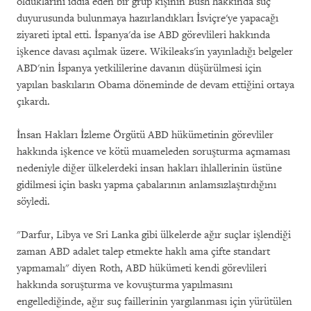
olduklarını iddia eden bir grup kişinin Bush hakkında suç
duyurusunda bulunmaya hazırlandıkları İsviçre'ye yapacağı
ziyareti iptal etti. İspanya'da ise ABD görevlileri hakkında
işkence davası açılmak üzere. Wikileaks'in yayınladığı belgeler
ABD'nin İspanya yetkililerine davanın düşürülmesi için
yapılan baskıların Obama döneminde de devam ettiğini ortaya
çıkardı.
İnsan Hakları İzleme Örgütü ABD hükümetinin görevliler
hakkında işkence ve kötü muameleden soruşturma açmaması
nedeniyle diğer ülkelerdeki insan hakları ihlallerinin üstüne
gidilmesi için baskı yapma çabalarının anlamsızlaştırdığını
söyledi.
"Darfur, Libya ve Sri Lanka gibi ülkelerde ağır suçlar işlendiği
zaman ABD adalet talep etmekte haklı ama çifte standart
yapmamalı" diyen Roth, ABD hükümeti kendi görevlileri
hakkında soruşturma ve kovuşturma yapılmasını
engellediğinde, ağır suç faillerinin yargılanması için yürütülen