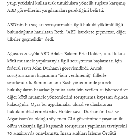
yargı yetkisini kullanarak tutuklulara yönelik suçlara karışmış
ABD görevlilerini yargılamaları gerektiğini belirtti.
ABD'nin bu suçları soruşturmakla ilgili hukuki yükümlülüğü
bulunduğunu hatırlatan Roth, "ABD harekete geçmezse, diğer
ülkeler geçmelidir" dedi.
Ağustos 2009'da ABD Adalet Bakanı Eric Holder, tutuklulara
kötü muamele yapılmasıyla ilgili soruşturma başlatması için
federal savcı John Durham'ı görevlendirdi. Ancak
soruşturmanın kapsamını "izin verilmemiş" fiillerle
sınırlandırdı. Bunun anlamı Bush yönetiminde görevli
hukukçuların hazırladığı mütalaada izin verilen su işkencesi ve
diğer kötü muamele yöntemlerini soruşturma kapsamı dışında
kalacağıdır. Oysa bu uygulamalar ulusal ve uluslararası
hukukun ihlal etmektedir. Holder savcı Durham'ın Irak ve
Afganistan'da olduğu söylenen CIA gözetiminde yaşanan iki
ölüm vakasıyla ilgili kapsamlı soruşturma yapılması tavsiyesini
30 Haziran'da onaylamıştı. İnsan Hakları İzleme Örgütü