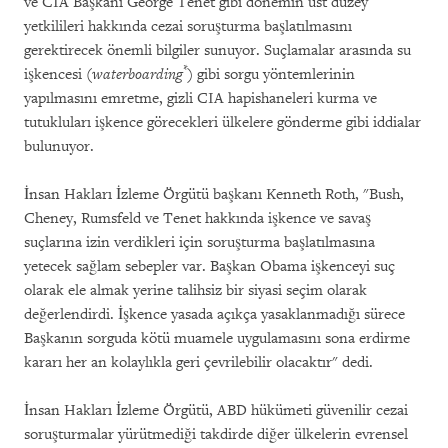
ve CIA Başkanı George Tenet gibi dönemin üst düzey
yetkilileri hakkında cezai soruşturma başlatılmasını
gerektirecek önemli bilgiler sunuyor. Suçlamalar arasında su
*
işkencesi (
waterboarding
) gibi sorgu yöntemlerinin
yapılmasını emretme, gizli CIA hapishaneleri kurma ve
tutukluları işkence görecekleri ülkelere gönderme gibi iddialar
bulunuyor.
İnsan Hakları İzleme Örgütü başkanı Kenneth Roth, "Bush,
Cheney, Rumsfeld ve Tenet hakkında işkence ve savaş
suçlarına izin verdikleri için soruşturma başlatılmasına
yetecek sağlam sebepler var. Başkan Obama işkenceyi suç
olarak ele almak yerine talihsiz bir siyasi seçim olarak
değerlendirdi. İşkence yasada açıkça yasaklanmadığı sürece
Başkanın sorguda kötü muamele uygulamasını sona erdirme
kararı her an kolaylıkla geri çevrilebilir olacaktır" dedi.
İnsan Hakları İzleme Örgütü, ABD hükümeti güvenilir cezai
soruşturmalar yürütmediği takdirde diğer ülkelerin evrensel