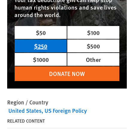
human rights violations and save lives
around the world.
$50
$100
$250
$500
$1000
Other
DONATE NOW
Region / Country
United States
US Foreign Policy
RELATED CONTENT