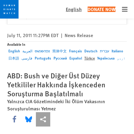
Skip
Skip
Close
Would you like to read this page in English?
✕
English
DONATE NOW
to
to
Open
Yes
No, don't ask again
cookie
main
privacy
content
notice
July 11, 2011 11:27PM EDT
|
News Release
Available In
English
العربية
ဗမာစကား
简体中文
Français
Deutsch
עברית
Italiano
日本語
فارسی
Português
Русский
Español
Türkçe
Українська
اردو
ABD: Bush ve Diğer Üst Düzey
Yetkililer Hakkında İşkenceden
Soruşturma Başlatılmalı
Yalnızca CIA Gözetimindeki İki Ölüm Vakasının
Soruşturulması Yetmez
Share this via Facebook
Share this via Bluesky
More sharing options