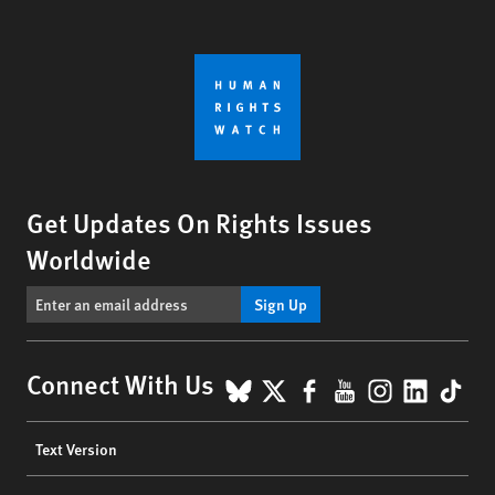
Get Updates On Rights Issues
Worldwide
Sign Up
BlueSky
X
Facebook
YouTube
Instagr
Linke
Tik
Connect With Us
Footer
Text Version
menu