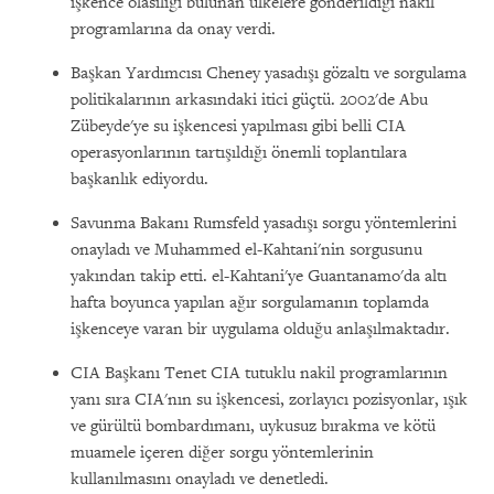
işkence olasılığı bulunan ülkelere gönderildiği nakil
programlarına da onay verdi.
Başkan Yardımcısı Cheney yasadışı gözaltı ve sorgulama
politikalarının arkasındaki itici güçtü. 2002'de Abu
Zübeyde'ye su işkencesi yapılması gibi belli CIA
operasyonlarının tartışıldığı önemli toplantılara
başkanlık ediyordu.
Savunma Bakanı Rumsfeld yasadışı sorgu yöntemlerini
onayladı ve Muhammed el-Kahtani'nin sorgusunu
yakından takip etti. el-Kahtani'ye Guantanamo'da altı
hafta boyunca yapılan ağır sorgulamanın toplamda
işkenceye varan bir uygulama olduğu anlaşılmaktadır.
CIA Başkanı Tenet CIA tutuklu nakil programlarının
yanı sıra CIA'nın su işkencesi, zorlayıcı pozisyonlar, ışık
ve gürültü bombardımanı, uykusuz bırakma ve kötü
muamele içeren diğer sorgu yöntemlerinin
kullanılmasını onayladı ve denetledi.