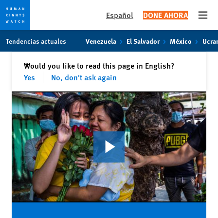
Español
DONE AHORA
Open
Skip
Skip
Tendencias actuales
Venezuela
El Salvador
México
Ucra
to
to
cookie
main
Cerrar
Would you like to read this page in English?
✕
privacy
content
Yes
No, don't ask again
notice