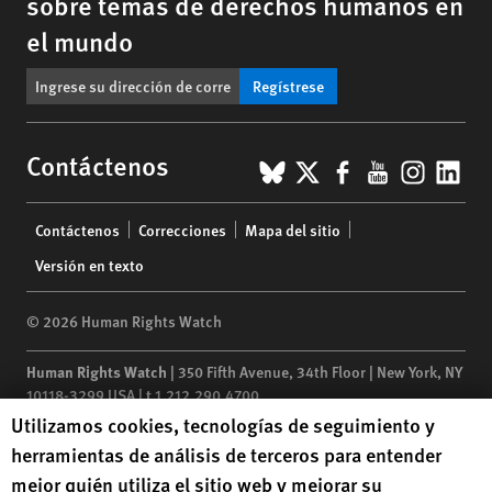
sobre temas de derechos humanos en
el mundo
Regístrese
BlueSky
X
Facebook
YouTub
Insta
Lin
Contáctenos
Footer
Contáctenos
Correcciones
Mapa del sitio
menu
Versión en texto
© 2026 Human Rights Watch
Human Rights Watch
| 350 Fifth Avenue, 34th Floor | New York,
NY
10118-3299
USA
|
t
1.212.290.4700
Human Rights Watch cookie preferences
Utilizamos cookies, tecnologías de seguimiento y
Human Rights Watch
is a 501(C)(3) nonprofit registered in the US
herramientas de análisis de terceros para entender
under EIN: 13-2875808
mejor quién utiliza el sitio web y mejorar su