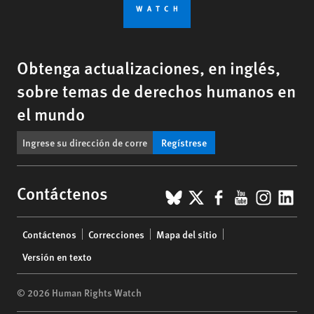
Obtenga actualizaciones, en inglés,
sobre temas de derechos humanos en
el mundo
Regístrese
BlueSky
X
Facebook
YouTub
Insta
Lin
Contáctenos
Footer
Contáctenos
Correcciones
Mapa del sitio
menu
Versión en texto
© 2026 Human Rights Watch