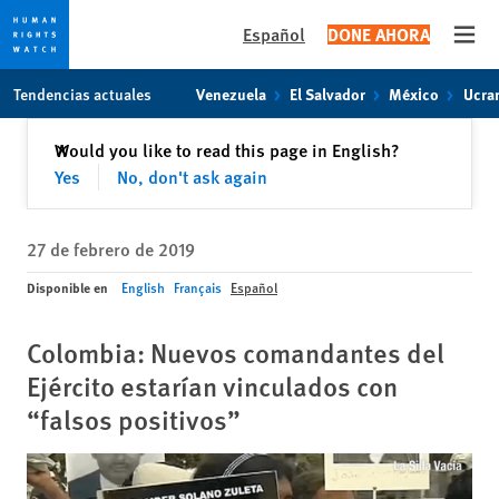
Español
DONE AHORA
Open
Skip
Skip
Tendencias actuales
Venezuela
El Salvador
México
Ucra
to
to
cookie
main
Cerrar
Would you like to read this page in English?
✕
privacy
content
Yes
No, don't ask again
notice
27 de febrero de 2019
Disponible en
English
Français
Español
Colombia: Nuevos comandantes del
Ejército estarían vinculados con
“falsos positivos”