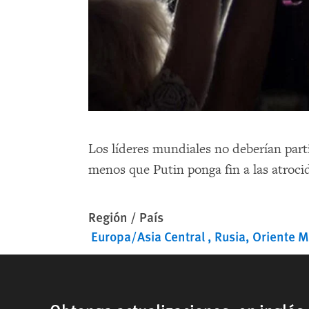
Los líderes mundiales no deberían part
menos que Putin ponga fin a las atroc
Región / País
Europa/Asia Central
Rusia
Oriente M