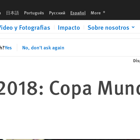
languages
h
日本語
Português
Русский
Español
More
Video y Fotografias
Impacto
Sobre nosotros
sh?
Yes
No, don't ask again
Dis
018: Copa Mund