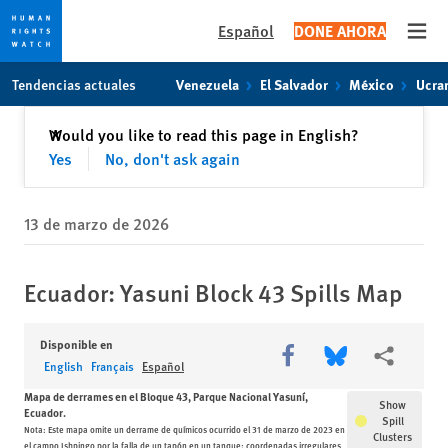
Español
DONE AHORA
Open
Skip
Skip
Skip
Tendencias actuales
Venezuela
El Salvador
México
Ucra
to
to
to
main
cookie
main
Cerrar
Would you like to read this page in English?
✕
content
privacy
content
Yes
No, don't ask again
notice
13 de marzo de 2026
Ecuador: Yasuni Block 43 Spills Map
Disponible en
Share this via Facebook
Share this via Bl
Share this
English
Français
Español
Mapa de derrames en el Bloque 43, Parque Nacional Yasuní,
Show
Ecuador.
Spill
Nota: Este mapa omite un derrame de químicos ocurrido el 31 de marzo de 2023 en
Clusters
el campo Ishpingo por la falla de un tapón en un tanque; coordenadas irregulares