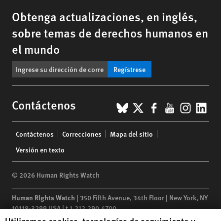
Obtenga actualizaciones, en inglés,
sobre temas de derechos humanos en
el mundo
Regístrese
BlueSky
X
Facebook
YouTub
Insta
Lin
Contáctenos
Footer
Contáctenos
Correcciones
Mapa del sitio
menu
Versión en texto
© 2026 Human Rights Watch
Human Rights Watch
| 350 Fifth Avenue, 34th Floor | New York,
NY
10118-3299
USA
|
t
1.212.290.4700
Human Rights Watch cookie preferences
Utilizamos cookies, tecnologías de seguimiento y