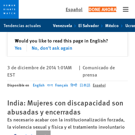
Español
DONE AHORA
Open
Skip
Skip
Tendencias actuales
Venezuela
El Salvador
México
Ucra
to
to
cookie
main
Cerrar
Would you like to read this page in English?
✕
privacy
content
Yes
No, don't ask again
notice
3 de diciembre de 2014 1:01AM
|
Comunicado de
EST
prensa
Disponible en
English
বাংলা
Français
हिन्दी
日本語
Español
India: Mujeres con discapacidad son
abusadas y encerradas
Es necesario acabar con la institucionalización forzada,
la violencia sexual y física y el tratamiento involuntario