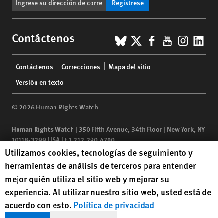
Regístrese
BlueSky
X
Facebook
YouTub
Insta
Lin
Contáctenos
Footer
Contáctenos
Correcciones
Mapa del sitio
menu
Versión en texto
© 2026 Human Rights Watch
Human Rights Watch
| 350 Fifth Avenue, 34th Floor | New York,
NY
10118-3299
USA
|
t
1.212.290.4700
Human Rights Watch cookie preferences
Utilizamos cookies, tecnologías de seguimiento y
Human Rights Watch
is a 501(C)(3) nonprofit registered in the US
herramientas de análisis de terceros para entender
under EIN: 13-2875808
mejor quién utiliza el sitio web y mejorar su
experiencia. Al utilizar nuestro sitio web, usted está de
acuerdo con esto.
Política de privacidad