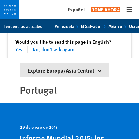
Español
DONE AHORA
Open
Skip
Skip
Tendencias actuales
Venezuela
El Salvador
México
Ucra
to
to
cookie
main
Cerrar
Would you like to read this page in English?
✕
privacy
content
Yes
No, don't ask again
notice
Explore Europa/Asia Central
Portugal
29 de enero de 2015
Informe Mundial 2015: los