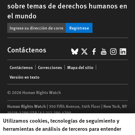
sobre temas de derechos humanos en
el mundo
Regístrese
BlueSky
X
Facebook
YouTub
Insta
Lin
Contáctenos
Footer
Contáctenos
Correcciones
Mapa del sitio
menu
Versión en texto
© 2026 Human Rights Watch
Human Rights Watch
| 350 Fifth Avenue, 34th Floor | New York,
NY
10118-3299
USA
|
t
1.212.290.4700
Human Rights Watch cookie preferences
Utilizamos cookies, tecnologías de seguimiento y
Human Rights Watch
is a 501(C)(3) nonprofit registered in the US
herramientas de análisis de terceros para entender
under EIN: 13-2875808