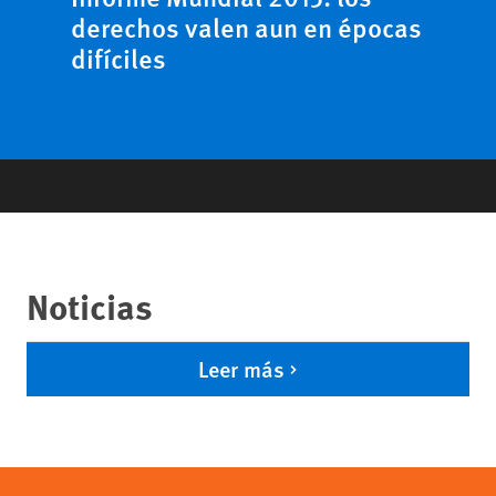
derechos valen aun en épocas
difíciles
Noticias
Leer más