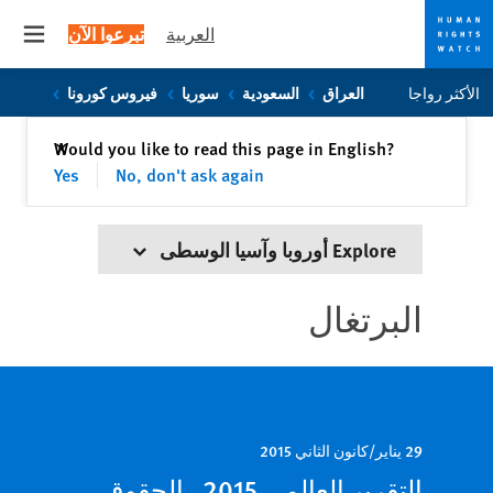
العربية
تبرعوا الآن
 menu
Skip
Skip
الأكثر رواجا
العراق
السعودية
سوريا
فيروس كورونا
to
to
cookie
main
إغلاق
Would you like to read this page in English?
✕
content
privacy
Yes
No, don't ask again
notice
Explore أوروبا وآسيا الوسطى
البرتغال
29 يناير/كانون الثاني 2015
التقرير العالمي 2015 ـ الحقوق