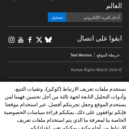
العالم
تسجيل
gram
ouTube
Facebook
BlueSky
X
ابقوا على اتصال
Footer
خريطة الموقع
Text Version
menu
© 2026 Human Rights Watch
Human Rights Watch
| 350 Fifth Avenue, 34th Floor | New York,
NY
Human Rights Watch cookie preferences
نستخدم ملفات تعريف الارتباط (كوكيز)، وتقنيات التتبع،
10118-3299
USA
|
t
1.212.290.4700
وأدوات التحليل التابعة لجهة ثالثة من أجل تحسين فهمنا لمن
Human Rights Watch
is a 501(C)(3) nonprofit registered in the US
يستخدم الموقع وجعل تجربتكم أفضل. عبر استخدام موقعنا
under EIN: 13-2875808
فإنكم توافقون على ذلك. يمكنكم قراءة سياسات الخصوصية
الخاصة بنا لمعرفة ما الذي يتم استخدام ملفات تعريف
الارتباط من أجله وكيف يمكنكم تغيير إعداداتكم.