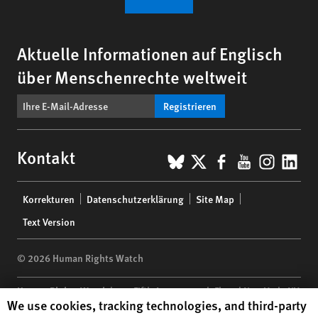
Aktuelle Informationen auf Englisch
über Menschenrechte weltweit
Registrieren
BlueSky
X
Facebook
YouTub
Insta
Lin
Kontakt
Footer
Korrekturen
Datenschutzerklärung
Site Map
menu
Text Version
© 2026 Human Rights Watch
Human Rights Watch
| 350 Fifth Avenue, 34th Floor | New York,
NY
Human Rights Watch cookie preferences
We use cookies, tracking technologies, and third-party
10118-3299
USA
|
t
1.212.290.4700