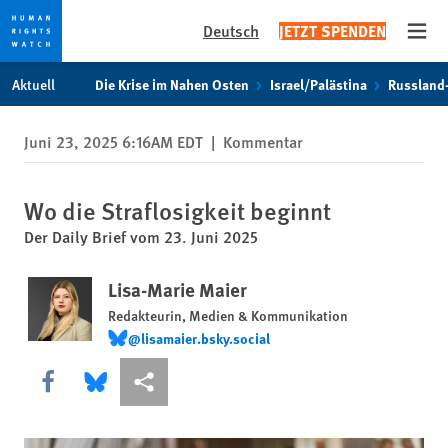
Deutsch
JETZT SPENDEN
Open
Skip
Skip
Aktuell
Die Krise im Nahen Osten
Israel/Palästina
Russland
to
to
cookie
main
Juni 23, 2025 6:16AM EDT
|
Kommentar
privacy
content
notice
Wo die Straflosigkeit beginnt
Der Daily Brief vom 23. Juni 2025
Lisa-Marie Maier
Redakteurin, Medien & Kommunikation
@lisamaier.bsky.social
@lisamaier.bsky.social
Share this via Facebook
Share this via Bluesky
More sharing options