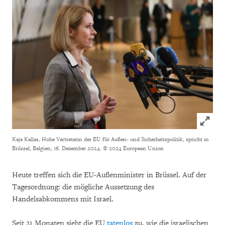
Click to
Kaja Kallas, Hohe Vertreterin der EU für Außen- und Sicherheitspolitik, spricht in
Brüssel, Belgien, 16. Dezember 2024.
© 2024 European Union
Heute treffen sich die EU-Außenminister in Brüssel. Auf der
Tagesordnung: die mögliche Aussetzung des
Handelsabkommens mit Israel.
Seit 21 Monaten sieht die EU
tatenlos
zu, wie die israelischen