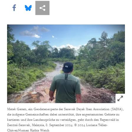
Share this via Facebook
Share this via Bluesky
More sharing options
Click to
Matek Geram, ein Geodatenexperte der Sarawak Dayak Iban Association (SADIA),
die indigene Gemeinschaften dabei unterstützt, ihre angestammten Gebiete zu
kartieren und ihre Landansprüche zu verteidigen, geht durch den Regenwald in
Zentral-Sarawak, Malaysia, 8. September 2024.
© 2024 Luciana Téllez-
Chávez/Human Rights Watch