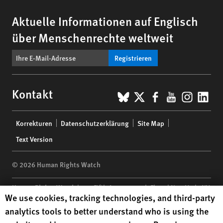
Aktuelle Informationen auf Englisch
über Menschenrechte weltweit
Registrieren
BlueSky
X
Facebook
YouTub
Insta
Lin
Kontakt
Footer
Korrekturen
Datenschutzerklärung
Site Map
menu
Text Version
© 2026 Human Rights Watch
Human Rights Watch
| 350 Fifth Avenue, 34th Floor | New York,
NY
Human Rights Watch cookie preferences
We use cookies, tracking technologies, and third-party
10118-3299
USA
|
t
1.212.290.4700
analytics tools to better understand who is using the
Human Rights Watch
is a 501(C)(3) nonprofit registered in the US