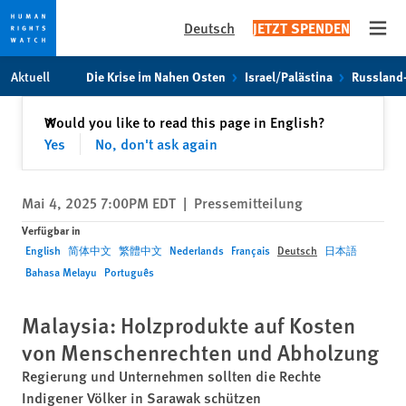
Deutsch
JETZT SPENDEN
Open
Skip
Skip
Aktuell
Die Krise im Nahen Osten
Israel/Palästina
Russland
to
to
cookie
main
Schließen
Would you like to read this page in English?
✕
privacy
content
Yes
No, don't ask again
notice
Mai 4, 2025 7:00PM EDT
|
Pressemitteilung
Verfügbar in
English
简体中文
繁體中文
Nederlands
Français
Deutsch
日本語
Bahasa Melayu
Português
Malaysia: Holzprodukte auf Kosten
von Menschenrechten und Abholzung
Regierung und Unternehmen sollten die Rechte
Indigener Völker in Sarawak schützen