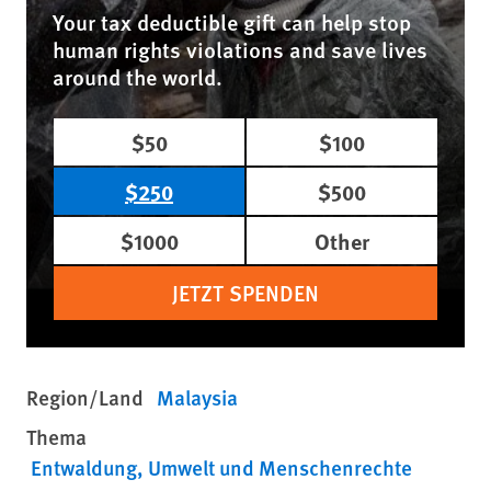
Your tax deductible gift can help stop
human rights violations and save lives
around the world.
$50
$100
$250
$500
$1000
Other
JETZT SPENDEN
Region/Land
Malaysia
Thema
Entwaldung
Umwelt und Menschenrechte