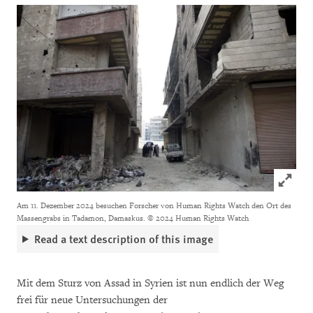
Click to
Am 11. Dezember 2024 besuchen Forscher von Human Rights Watch den Ort des
Massengrabs in Tadamon, Damaskus.
© 2024 Human Rights Watch
Read a text description of this image
Mit dem Sturz von Assad in Syrien ist nun endlich der Weg
frei für neue Untersuchungen der