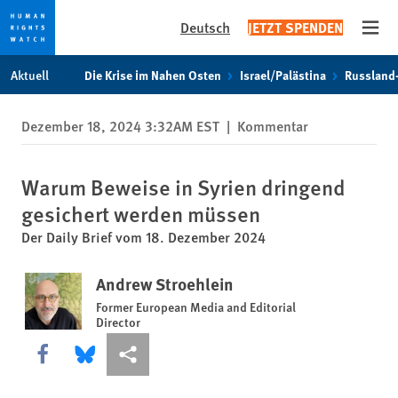
Deutsch
JETZT SPENDEN
Open
Skip
Skip
Aktuell
Die Krise im Nahen Osten
Israel/Palästina
Russland
to
to
cookie
main
Dezember 18, 2024 3:32AM EST
|
Kommentar
privacy
content
notice
Warum Beweise in Syrien dringend
gesichert werden müssen
Der Daily Brief vom 18. Dezember 2024
Andrew Stroehlein
Former European Media and Editorial
Director
Share this via Facebook
Share this via Bluesky
More sharing options