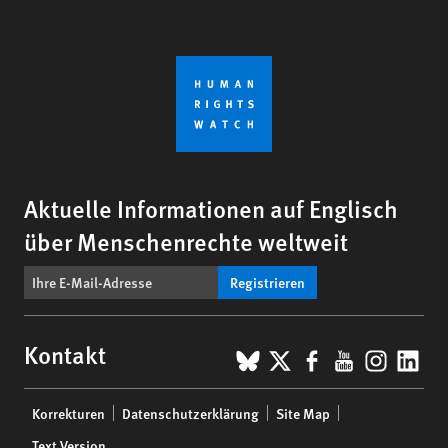
Aktuelle Informationen auf Englisch
über Menschenrechte weltweit
Registrieren
BlueSky
X
Facebook
YouTub
Insta
Lin
Kontakt
Footer
Korrekturen
Datenschutzerklärung
Site Map
menu
Text Version