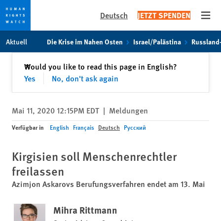
Deutsch
JETZT SPENDEN
Open
Skip
Skip
Aktuell
Die Krise im Nahen Osten
Israel/Palästina
Russland
to
to
cookie
main
Schließen
Would you like to read this page in English?
✕
privacy
content
Yes
No, don't ask again
notice
Mai 11, 2020 12:15PM EDT
|
Meldungen
Verfügbar in
English
Français
Deutsch
Русский
Kirgisien soll Menschenrechtler
freilassen
Azimjon Askarovs Berufungsverfahren endet am 13. Mai
Mihra Rittmann