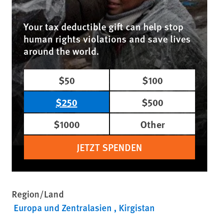
Your tax deductible gift can help stop
human rights violations and save lives
around the world.
$50
$100
$250
$500
$1000
Other
JETZT SPENDEN
Region/Land
Europa und Zentralasien
Kirgistan