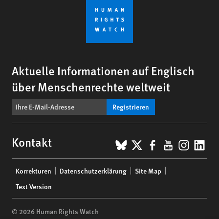
Aktuelle Informationen auf Englisch
über Menschenrechte weltweit
Registrieren
BlueSky
X
Facebook
YouTub
Insta
Lin
Kontakt
Footer
Korrekturen
Datenschutzerklärung
Site Map
menu
Text Version
© 2026 Human Rights Watch