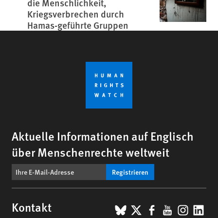
die Menschlichkeit,
Kriegsverbrechen durch
Hamas-geführte Gruppen
Aktuelle Informationen auf Englisch
über Menschenrechte weltweit
Registrieren
BlueSky
X
Facebook
YouTub
Insta
Lin
Kontakt