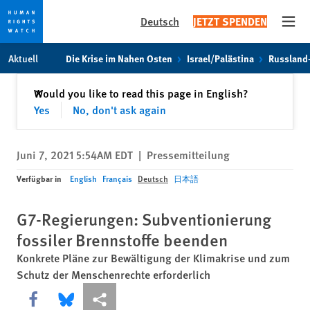
Deutsch
JETZT SPENDEN
Open
Skip
Skip
Aktuell
Die Krise im Nahen Osten
Israel/Palästina
Russland
to
to
cookie
main
Schließen
Would you like to read this page in English?
✕
privacy
content
Yes
No, don't ask again
notice
Juni 7, 2021 5:54AM EDT
|
Pressemitteilung
Verfügbar in
English
Français
Deutsch
日本語
G7-Regierungen: Subventionierung
fossiler Brennstoffe beenden
Konkrete Pläne zur Bewältigung der Klimakrise und zum
Schutz der Menschenrechte erforderlich
Share this via Facebook
Share this via Bluesky
More sharing options