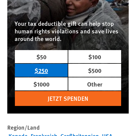
Your tax deductible gift can help stop
human rights violations and save lives
around the world.
$50
$100
$250
$500
$1000
Other
JETZT SPENDEN
Region/Land
Kanada
Frankreich
Großbritannien
USA