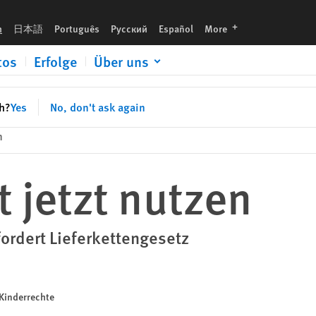
languages
h
日本語
Português
Русский
Español
More
tos
Erfolge
Über uns
sh?
Yes
No, don't ask again
n
 jetzt nutzen
fordert Lieferkettengesetz
 Kinderrechte