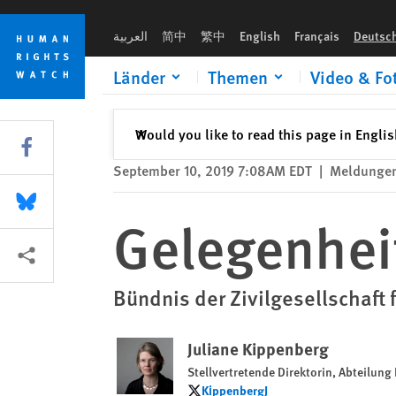
Skip
Skip
Gelegenheit jetzt nutzen
to
to
العربية
简中
繁中
English
Français
Deutsc
cookie
main
privacy
content
Länder
Themen
Video & Fo
notice
Schließen
Would you like to read this page in Engli
✕
Share this via Facebook
September 10, 2019 7:08AM EDT
|
Meldunge
Share this via Bluesky
Gelegenheit
More sharing options
Bündnis der Zivilgesellschaft 
Juliane Kippenberg
Stellvertretende Direktorin, Abteilung
KippenbergJ