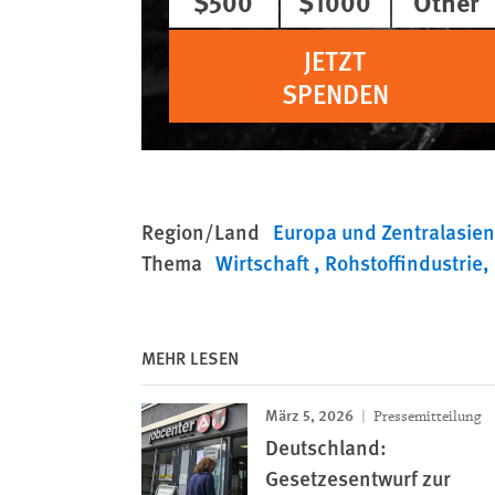
$500
$1000
Other
JETZT
SPENDEN
Region/Land
Europa und Zentralasie
Thema
Wirtschaft
Rohstoffindustrie
MEHR LESEN
März 5, 2026
Pressemitteilung
Deutschland:
Gesetzesentwurf zur