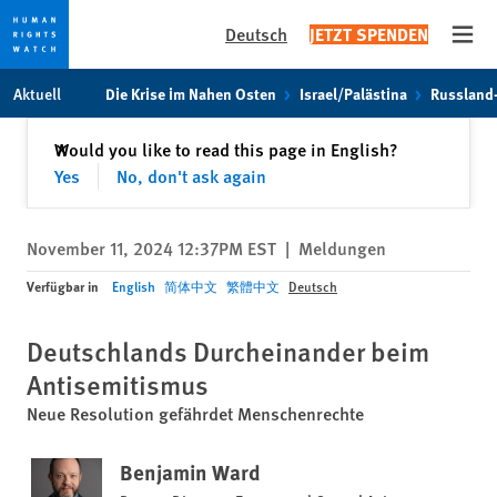
Deutsch
JETZT SPENDEN
Open
Skip
Skip
Aktuell
Die Krise im Nahen Osten
Israel/Palästina
Russland
to
to
cookie
main
Schließen
Would you like to read this page in English?
✕
privacy
content
Yes
No, don't ask again
notice
November 11, 2024 12:37PM EST
|
Meldungen
Verfügbar in
English
简体中文
繁體中文
Deutsch
Deutschlands Durcheinander beim
Antisemitismus
Neue Resolution gefährdet Menschenrechte
Benjamin Ward