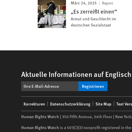
März 24, 2025
Report
„Es zerreißt einen“
Armut und Geschlecht im
deutschen Sozialstaat
Aktuelle Informationen auf Englisc
Registrieren
Footer
Korrekturen
Datenschutzerklärung
Site Map
Text Ver
menu
Human Rights Watch
| 350 Fifth Avenue, 34th Floor | New York
Human Rights Watch
is a 501(C)(3) nonprofit registered in t