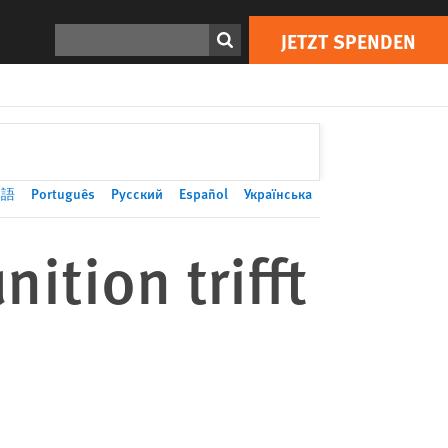
JETZT SPENDEN
Print
Suchen
JETZT SPENDEN
本語
Português
Русский
Español
Українська
ition trifft