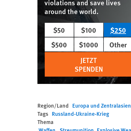
violations and save lives
around the world.
$50
$100
$250
$500
$1000
Other
JETZT
SPENDEN
Region/Land
Europa und Zentralasie
Tags
Russland-Ukraine-Krieg
Thema
Waffen
Streumunition
Explosive Wea