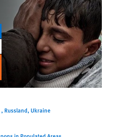
n
Russland
Ukraine
pons in Populated Areas