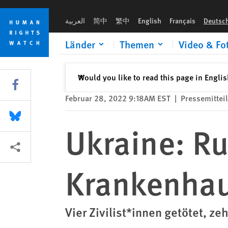
Skip
Skip
Ukraine: Russische Streumunition trifft Krankenhaus
to
to
العربية
简中
繁中
English
Français
Deutsc
cookie
main
privacy
content
Länder
Themen
Video & Fo
notice
Schließen
Would you like to read this page in Engli
✕
Share this via Facebook
Februar 28, 2022 9:18AM EST
|
Pressemittei
Share this via Bluesky
Ukraine: Ru
More sharing options
Krankenha
Vier Zivilist*innen getötet, zeh