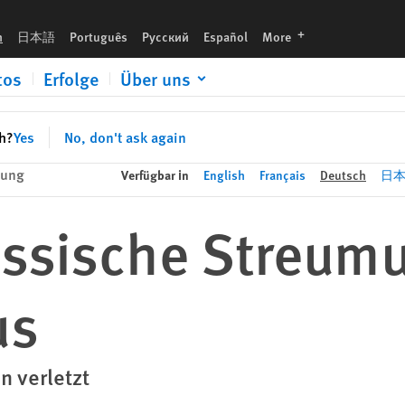
languages
h
日本語
Português
Русский
Español
More
tos
Erfolge
Über uns
sh?
Yes
No, don't ask again
lung
Verfügbar in
English
Français
Deutsch
日
ssische Streumun
us
n verletzt