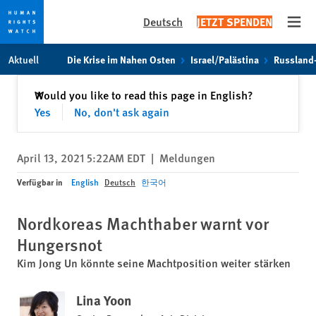
Deutsch
JETZT SPENDEN
Open
Skip
Skip
Aktuell
Die Krise im Nahen Osten
Israel/Palästina
Russland
to
to
cookie
main
Schließen
Would you like to read this page in English?
✕
privacy
content
Yes
No, don't ask again
notice
April 13, 2021 5:22AM EDT
|
Meldungen
Verfügbar in
English
Deutsch
한국어
Nordkoreas Machthaber warnt vor
Hungersnot
Kim Jong Un könnte seine Machtposition weiter stärken
Lina Yoon