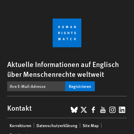
Aktuelle Informationen auf Englisch
über Menschenrechte weltweit
Registrieren
BlueSky
X
Facebook
YouTub
Insta
Lin
Kontakt
Footer
Korrekturen
Datenschutzerklärung
Site Map
menu