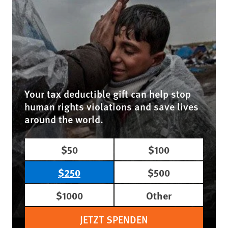
Your tax deductible gift can help stop
human rights violations and save lives
around the world.
$50
$100
$250
$500
$1000
Other
JETZT SPENDEN