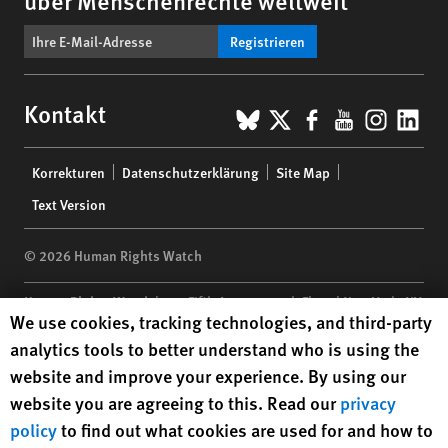
über Menschenrechte weltweit
Registrieren
BlueSky
X
Facebook
YouTub
Insta
Lin
Kontakt
Footer
Korrekturen
Datenschutzerklärung
Site Map
menu
Text Version
© 2026 Human Rights Watch
Human Rights Watch
| 350 Fifth Avenue, 34th Floor | New York,
NY
Human Rights Watch cookie preferences
We use cookies, tracking technologies, and third-party
10118-3299
USA
|
t
1.212.290.4700
analytics tools to better understand who is using the
Human Rights Watch
is a 501(C)(3) nonprofit registered in the US
website and improve your experience. By using our
under EIN: 13-2875808
website you are agreeing to this. Read our
privacy
policy
to find out what cookies are used for and how to