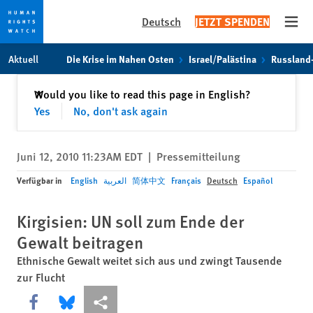
Deutsch
JETZT SPENDEN
Open
Skip
Skip
Aktuell
Die Krise im Nahen Osten
Israel/Palästina
Russland
to
to
cookie
main
Schließen
Would you like to read this page in English?
✕
privacy
content
Yes
No, don't ask again
notice
Juni 12, 2010 11:23AM EDT
|
Pressemitteilung
Verfügbar in
English
العربية
简体中文
Français
Deutsch
Español
Kirgisien: UN soll zum Ende der
Gewalt beitragen
Ethnische Gewalt weitet sich aus und zwingt Tausende
zur Flucht
Share this via Facebook
Share this via Bluesky
More sharing options