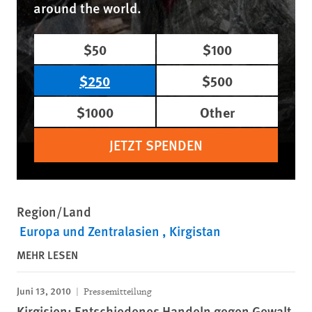
around the world.
$50
$100
$250
$500
$1000
Other
JETZT SPENDEN
Region/Land
Europa und Zentralasien
Kirgistan
MEHR LESEN
Juni 13, 2010
Pressemitteilung
Kirgisien: Entschiedenes Handeln gegen Gewalt