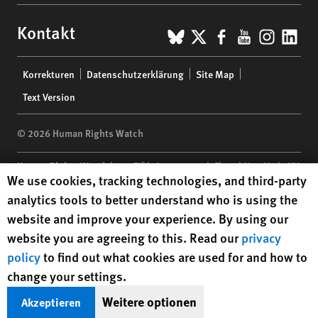
BlueSky
X
Facebook
YouTub
Insta
Lin
Kontakt
Footer
Korrekturen
Datenschutzerklärung
Site Map
menu
Text Version
© 2026 Human Rights Watch
Human Rights Watch
| 350 Fifth Avenue, 34th Floor | New York,
NY
Human Rights Watch cookie preferences
We use cookies, tracking technologies, and third-party
10118-3299
USA
|
t
1.212.290.4700
analytics tools to better understand who is using the
Human Rights Watch
is a 501(C)(3) nonprofit registered in the US
website and improve your experience. By using our
under EIN: 13-2875808
website you are agreeing to this. Read our
privacy
policy
to find out what cookies are used for and how to
change your settings.
Weitere optionen
Akzeptieren