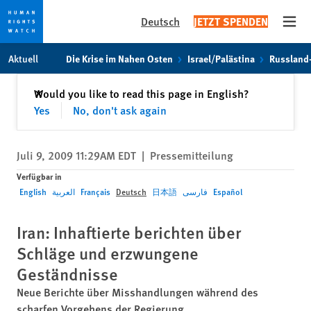
Deutsch
JETZT SPENDEN
Open
Skip
Skip
Aktuell
Die Krise im Nahen Osten
Israel/Palästina
Russland
to
to
cookie
main
Schließen
Would you like to read this page in English?
✕
privacy
content
Yes
No, don't ask again
notice
Juli 9, 2009 11:29AM EDT
|
Pressemitteilung
Verfügbar in
English
العربية
Français
Deutsch
日本語
فارسی
Español
Iran: Inhaftierte berichten über
Schläge und erzwungene
Geständnisse
Neue Berichte über Misshandlungen während des
scharfen Vorgehens der Regierung