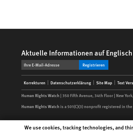
Aktuelle Informationen auf Englisc
Registrieren
Footer
Korrekturen
Datenschutzerklärung
Site Map
Text Ver
menu
Human Rights Watch
| 350 Fifth Avenue, 34th Floor | New York
Human Rights Watch
is a 501(C)(3) nonprofit registered in t
Human Rights Watch cookie preferences
We use cookies, tracking technologies, and thir