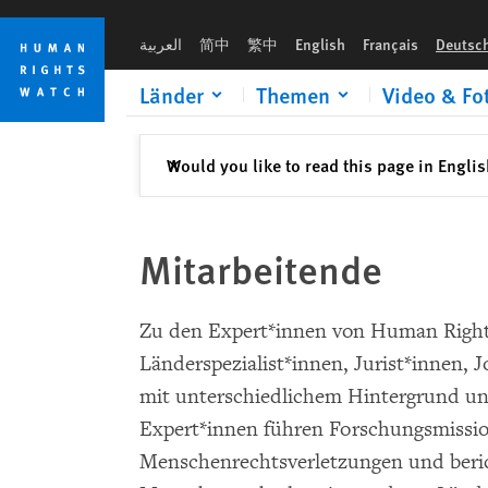
Skip
Skip
to
to
العربية
简中
繁中
English
Français
Deutsc
cookie
main
privacy
content
Länder
Themen
Video & Fo
notice
Schließen
Would you like to read this page in Engli
✕
Mitarbeitende
Mitarbeitende
Zu den Expert*innen von Human Righ
Länderspezialist*innen, Jurist*innen,
mit unterschiedlichem Hintergrund un
Expert*innen führen Forschungsmissi
Menschenrechtsverletzungen und beric