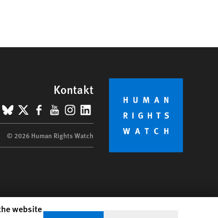
Kontakt
BlueSky
X
Facebook
YouTube
Instagram
LinkedIn
© 2026 Human Rights Watch
 the website