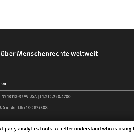
h über Menschenrechte weltweit
sion
,
NY
10118-3299
USA
|
t
1.212.290.4700
he US under EIN: 13-2875808
d-party analytics tools to better understand who is using