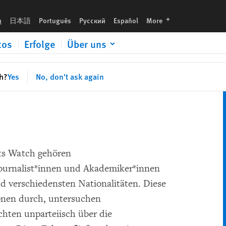
languages
h
日本語
Português
Русский
Español
More
tos
Erfolge
Über uns
sh?
Yes
No, don't ask again
ts Watch gehören
 Journalist*innen und Akademiker*innen
d verschiedensten Nationalitäten. Diese
onen durch, untersuchen
hten unparteiisch über die