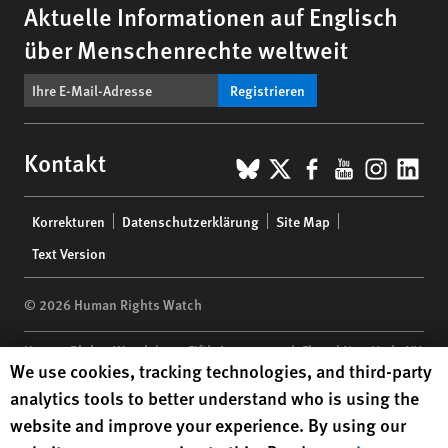
Aktuelle Informationen auf Englisch
über Menschenrechte weltweit
Registrieren
BlueSky
X
Facebook
YouTub
Insta
Lin
Kontakt
Footer
Korrekturen
Datenschutzerklärung
Site Map
menu
Text Version
© 2026 Human Rights Watch
Human Rights Watch
| 350 Fifth Avenue, 34th Floor | New York,
NY
Human Rights Watch cookie preferences
We use cookies, tracking technologies, and third-party
10118-3299
USA
|
t
1.212.290.4700
analytics tools to better understand who is using the
Human Rights Watch
is a 501(C)(3) nonprofit registered in the US
website and improve your experience. By using our
under EIN: 13-2875808