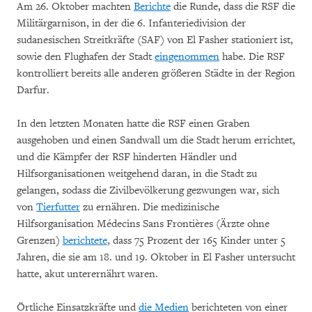
Am 26. Oktober machten
Berichte
die Runde, dass die RSF die
Militärgarnison, in der die 6. Infanteriedivision der
sudanesischen Streitkräfte (SAF) von El Fasher stationiert ist,
sowie den Flughafen der Stadt
eingenommen
habe. Die RSF
kontrolliert bereits alle anderen größeren Städte in der Region
Darfur.
In den letzten Monaten hatte die RSF einen Graben
ausgehoben und einen Sandwall um die Stadt herum errichtet,
und die Kämpfer der RSF hinderten Händler und
Hilfsorganisationen weitgehend daran, in die Stadt zu
gelangen, sodass die Zivilbevölkerung gezwungen war, sich
von
Tierfutter
zu ernähren. Die medizinische
Hilfsorganisation Médecins Sans Frontières (Ärzte ohne
Grenzen)
berichtete
, dass 75 Prozent der 165 Kinder unter 5
Jahren, die sie am 18. und 19. Oktober in El Fasher untersucht
hatte, akut unterernährt waren.
Örtliche Einsatzkräfte und
die Medien
berichteten von einer