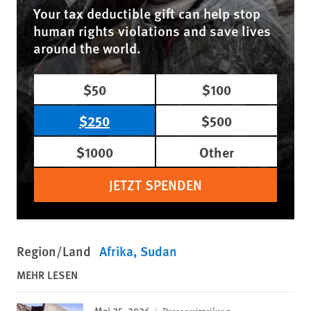
Your tax deductible gift can help stop
human rights violations and save lives
around the world.
$50
$100
$250
$500
$1000
Other
JETZT SPENDEN
Region/Land
Afrika
Sudan
MEHR LESEN
Mai 25, 2026