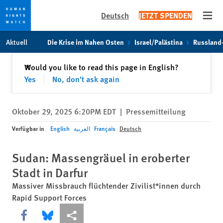
Deutsch
JETZT SPENDEN
Open
Skip
Skip
Aktuell
Die Krise im Nahen Osten
Israel/Palästina
Russland
to
to
cookie
main
Schließen
Would you like to read this page in English?
✕
privacy
content
Yes
No, don't ask again
notice
Oktober 29, 2025 6:20PM EDT
|
Pressemitteilung
Verfügbar in
English
العربية
Français
Deutsch
Sudan: Massengräuel in eroberter
Stadt in Darfur
Massiver Missbrauch flüchtender Zivilist*innen durch
Rapid Support Forces
Share this via Facebook
Share this via Bluesky
More sharing options