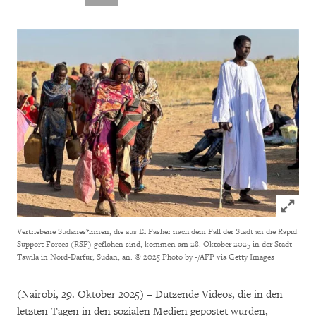
Click to
Vertriebene Sudanes*innen, die aus El Fasher nach dem Fall der Stadt an die Rapid
Support Forces (RSF) geflohen sind, kommen am 28. Oktober 2025 in der Stadt
Tawila in Nord-Darfur, Sudan, an.
© 2025 Photo by -/AFP via Getty Images
(Nairobi, 29. Oktober 2025) – Dutzende Videos, die in den
letzten Tagen in den sozialen Medien gepostet wurden,