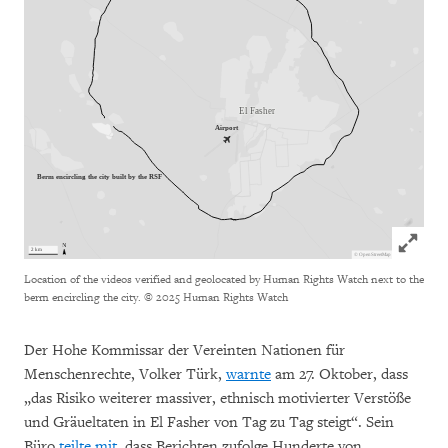
Click to
Location of the videos verified and geolocated by Human Rights Watch next to the
berm encircling the city.
© 2025 Human Rights Watch
Der Hohe Kommissar der Vereinten Nationen für
Menschenrechte, Volker Türk,
warnte
am 27. Oktober, dass
„das Risiko weiterer massiver, ethnisch motivierter Verstöße
und Gräueltaten in El Fasher von Tag zu Tag steigt“. Sein
Büro
teilte mit
, dass Berichten zufolge Hunderte von