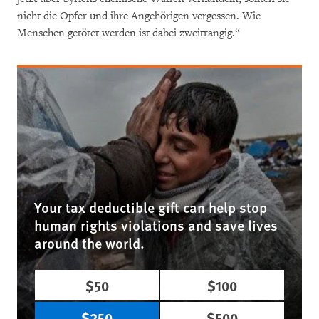
nicht die Opfer und ihre Angehörigen vergessen. Wie
Menschen getötet werden ist dabei zweitrangig.“
Your tax deductible gift can help stop
human rights violations and save lives
around the world.
$50
$100
$250
$500