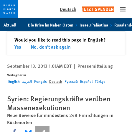
Deutsch
JETZT SPENDEN
Open
Skip
Skip
Aktuell
Die Krise im Nahen Osten
Israel/Palästina
Russland
to
to
cookie
main
Schließen
Would you like to read this page in English?
✕
privacy
content
Yes
No, don't ask again
notice
September 13, 2013 1:01AM EDT
|
Pressemitteilung
Verfügbar in
English
العربية
Français
Deutsch
Русский
Español
Türkçe
Syrien: Regierungskräfte verüben
Massenexekutionen
Neue Beweise für mindestens 248 Hinrichtungen in
Küstenorten