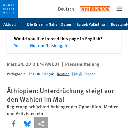
Deutsch
JETZT SPENDEN
Open
Skip
Skip
Aktuell
Die Krise im Nahen Osten
Israel/Palästina
Russland
to
to
cookie
main
Schließen
Would you like to read this page in English?
✕
privacy
content
Yes
No, don't ask again
notice
März 24, 2010 1:44PM EDT
|
Pressemitteilung
Verfügbar in
English
Français
Deutsch
日本語
Español
Äthiopien: Unterdrückung steigt vor
den Wahlen im Mai
Regierung schüchtert Anhänger der Opposition, Medien
und Aktivisten ein
Share this via Facebook
Share this via Bluesky
More sharing options