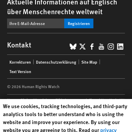
Aktuelle Informationen auf Englisch
über Menschenrechte weltweit
Registrieren
BlueSky
X
Facebook
YouTub
Insta
Lin
Kontakt
Footer
Korrekturen
Datenschutzerklärung
Site Map
menu
Text Version
© 2026 Human Rights Watch
Human Rights Watch
| 350 Fifth Avenue, 34th Floor | New York,
NY
Human Rights Watch cookie preferences
We use cookies, tracking technologies, and third-party
10118-3299
USA
|
t
1.212.290.4700
analytics tools to better understand who is using the
Human Rights Watch
is a 501(C)(3) nonprofit registered in the US
website and improve your experience. By using our
under EIN: 13-2875808
website you are agreeing to this. Read our
privacy