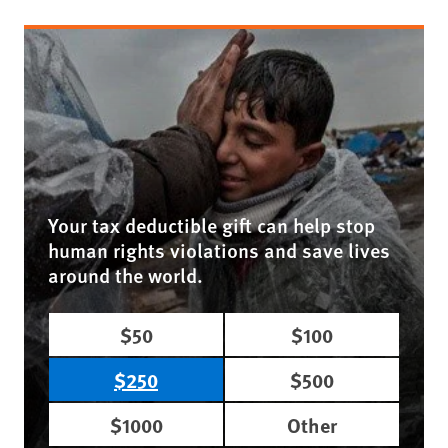
Your tax deductible gift can help stop
human rights violations and save lives
around the world.
$50
$100
$250
$500
$1000
Other