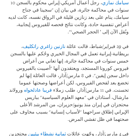
سيامك نمازي
، رجل أعمال أمريكي-إيراني محكوم بالسجن 10
سنوات في محاكمة جائرة، في بيان إن "سجينا في جناح
سيامك، ينام على بعد زنازين قليلة في الرواق نفسه، كانت لديه
أعراض تنفسية حادة، وكانت نتائج فحصه للفيروس إيجابية،
ونُقل الآن إلى ’ الحجر الصحي‘".
في 29 فبراير/شباط، قالت عائلة
نازنين زاغري راتكليف
،
بريطانية-إيرانية تعمل في المجال الخيري وحُكم عليها بالسجن
خمس سنوات في محاكمة جائرة، إنها تعاني من أعراض
فيروس كورونا المستجد، ويعتقدون أنها "أصيبت بالفيروس
داخل سجن إيفين". في 8 مارس/آذار، قالت العائلة إنها لم
تخضع بعد لفحص الفيروس، لكن أعراضها وصحتها عموما
تحسنت. في 11 مارس/آذار، طلب زملاء
فریبا عادلخواه
ورولاند
مارشال، أستاذان في "معهد العلوم السياسية" بباريس
محتجزان في إيران منذ يونيو/حزيران، من المرشد الأعلى
الإيراني إطلاق سراحهما "لأسباب إنسانية" بسبب مخاوف على
صحتهما في ظل تفشي المرض.
في 4 مارس/آذار، وجّهت عائلات
ثمانية نشطاء بيئيين
محتجزين