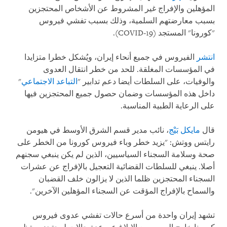
المؤهلين والإفراج غير المشروط عن الأشخاص المحتجزين
بسبب معارضتهم السلمية، وذلك بسبب تفشي فيروس
"كورونا" المستجد (
COVID-19
).
انتشر
الفيروس في جميع أنحاء إيران، ويُشكل خطرا متزايدا
في المؤسسات المغلقة. للحد من خطر انتقال العدوى
والوفيات، على السلطات أيضا دعم تدابير "
التباعد الاجتماعي
"
داخل هذه المؤسسات وضمان حصول جميع المحتجزين فيها
على الرعاية الطبية المناسبة.
قال
مايكل بَيْج
، نائب مدير قسم الشرق الأوسط في هيومن
رايتس ووتش: "يزيد خطر وباء فيروس كورونا من الخطر على
صحة وسلامة السجناء السياسيين، الذين لم يكن ينبغي سجنهم
أصلا. ينبغي للسلطات القضائية التعجيل بالإفراج عن عشرات
السجناء المحتجزين ظلما الذين لا يزالون خلف القضبان
والسماح بالإفراج المؤقت عن السجناء المؤهلين الآخرين".
تشهد إيران واحدة من أسرع حالات تفشي عدوى فيروس