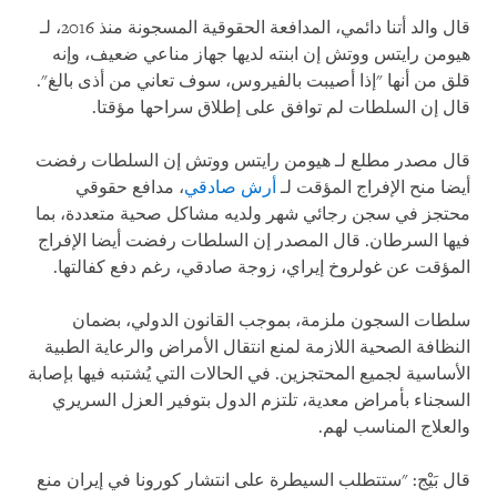
قال والد أتنا دائمي، المدافعة الحقوقية المسجونة منذ 2016، لـ
هيومن رايتس ووتش إن ابنته لديها جهاز مناعي ضعيف، وإنه
قلق من أنها "إذا أصيبت بالفيروس، سوف تعاني من أذى بالغ".
قال إن السلطات لم توافق على إطلاق سراحها مؤقتا.
قال مصدر مطلع لـ هيومن رايتس ووتش إن السلطات رفضت
أيضا منح الإفراج المؤقت لـ
أرش صادقي
، مدافع حقوقي
محتجز في سجن رجائي شهر ولديه مشاكل صحية متعددة، بما
فيها السرطان. قال المصدر إن السلطات رفضت أيضا الإفراج
المؤقت عن غولروخ إيراي، زوجة صادقي، رغم دفع كفالتها.
سلطات السجون ملزمة، بموجب القانون الدولي، بضمان
النظافة الصحية اللازمة لمنع انتقال الأمراض والرعاية الطبية
الأساسية لجميع المحتجزين. في الحالات التي يُشتبه فيها بإصابة
السجناء بأمراض معدية، تلتزم الدول بتوفير العزل السريري
والعلاج المناسب لهم.
قال بَيْج: "ستتطلب السيطرة على انتشار كورونا في إيران منع