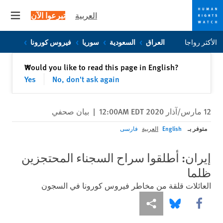
العربية
تبرعوا الآن
 menu
Skip
Skip
الأكثر رواجا
العراق
السعودية
سوريا
فيروس كورونا
to
to
cookie
main
إغلاق
Would you like to read this page in English?
✕
content
privacy
Yes
No, don't ask again
notice
12 مارس/آذار 2020 12:00AM EDT
|
بيان صحفي
متوفر بـ
English
العربية
فارسی
إيران: أطلقوا سراح السجناء المحتجزين
ظلما
العائلات قلقة من مخاطر فيروس كورونا في السجون
Share this via Facebook
Share this via مشاركة
Share this via Bluesky