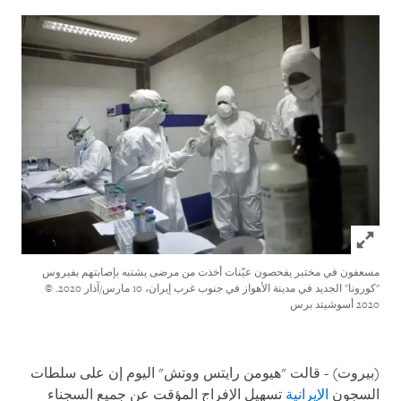
Click to expand Image
مسعفون في مختبر يفحصون عيّنات أخذت من مرضى يشتبه بإصابتهم بفيروس
"كورونا" الجديد في مدينة الأهواز في جنوب غرب إيران، 10 مارس/آذار 2020.
©
2020 أسوشيتد برس
(بيروت) - قالت "هيومن رايتس ووتش" اليوم إن على سلطات
السجون
الإيرانية
تسهيل الإفراج المؤقت عن جميع السجناء