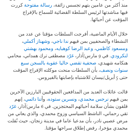
منذ أكثر من عامين بتهم تجسس زائفة،
رسالة مفتوحة
كررت
فيها مناشدتها لرئيس السلطة القضائية للسماح بالإفراج
المؤقت عن أحبائها.
خلال الأيام الماضية، أفرجت السلطات مؤقتا عن عدد من
النشطاء والصحفيين بمن فيهم
ندا ناجي
،
وشهناز أكملي
،
ومسعود كاظمي
،
وعبد الرضا كوهبايه
،
ومحمود بهشتي
لنكرودي
. في 9 مارس/آذار،
غرّد
مصطفى ترك همداني، محامي
هنكامه شهيدي،
صحفية تقضي حاليا عقوبة بالسجن سبع
سنوات ونصف
، بأن السلطات منحت موكلته الإفراج المؤقت
حتى 5 أبريل/نيسان للاشتباه بإصابتها بالفيروس.
قالت عائلات العديد من المدافعين الحقوقيين البارزين الآخرين
بمن فيهم
نرجس محمدي
،
ونسرين ستوده
، وأ
تنا دائمي
، إنهم
قلقون بشأن سلامة أحبائهم المحتجزين. في 6 مارس/آذار،
غرّد
تقي رحماني، الناشط السياسي وزوج محمدي، والذي يعاني من
مرض عصبي نادر، بأن مدعيا عاما في مدينة زنجان، حيث نُقلت
محمدي مؤخرا، رفض إطلاق سراحها مؤقتا.