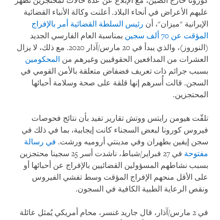
كورونا خارج الصين، مع الإبلاغ عن عدة حالات لمحتجزين تظهر
عليهم الأعراض في أنحاء البلاد. أعلنت وكالة الأنباء القضائية
الإيرانية "ميزان"، أن
رئيس السلطة القضائية أمر بالإفراج
المؤقت عن 70 ألف سجين
بمناسبة العام الفارسي الجديد
(النوروز)، والذي يبدأ في 20 مارس/آذار 2020. مع ذلك، لا يزال
العشرات من المدافعين الحقوقيين وغيرهم من
المحكومين
بسبب جرائم ذات تعريف فضفاض متعلقة بالأمن القومي في
السجن. قالت أُسرهم إنها قلقة على صحة وسلامة أحبائها
المحتجزين.
تلقّت هيومن رايتس ووتش تقارير تفيد بأن نتائج فحوصات
فيروس كورونا لبعض السجناء كانت إيجابية، بما في ذلك في
سجن إيفين بطهران وفي مدينتي أروميه ورشت.
في رسالة
مفتوحة
في 27 فبراير/شباط، ناشدت أسر 25 سجينا محتجزين
بسبب نشاطهم المسؤولين القضائيين بالإفراج عن أحبائها أو
على الأقل منحهم الإفراج المؤقت وسط تفشي الفيروس
ونقص الرعاية الطبية الكافية في السجون.
في 2 مارس/آذار، قال جاريد غنسر، محام أمريكي يُمثل عائلة