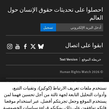
احصلوا على تحديثات حقوق الإنسان حول
العالم
تسجيل
gram
ouTube
Facebook
BlueSky
X
ابقوا على اتصال
Footer
خريطة الموقع
Text Version
menu
© 2026 Human Rights Watch
Human Rights Watch
| 350 Fifth Avenue, 34th Floor | New York,
NY
Human Rights Watch cookie preferences
نستخدم ملفات تعريف الارتباط (كوكيز)، وتقنيات التتبع،
10118-3299
USA
|
t
1.212.290.4700
وأدوات التحليل التابعة لجهة ثالثة من أجل تحسين فهمنا لمن
Human Rights Watch
is a 501(C)(3) nonprofit registered in the US
يستخدم الموقع وجعل تجربتكم أفضل. عبر استخدام موقعنا
under EIN: 13-2875808
فإنكم توافقون على ذلك. يمكنكم قراءة سياسات الخصوصية