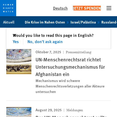
Deutsch
JETZT SPENDEN
Open
Skip
Skip
Aktuell
Die Krise im Nahen Osten
Israel/Palästina
Russland
to
to
cookie
main
Schließen
Would you like to read this page in English?
✕
privacy
content
Yes
No, don't ask again
notice
Oktober 7, 2025
Pressemitteilung
UN-Menschenrechtsrat richtet
Untersuchungsmechanismus für
Afghanistan ein
Mechanismus wird schwere
Menschenrechtsverletzungen aller Akteure
untersuchen
August 29, 2025
Meldungen