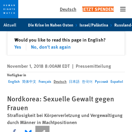
Deutsch
JETZT SPENDEN
Open
Skip
Skip
Aktuell
Die Krise im Nahen Osten
Israel/Palästina
Russland
to
to
cookie
main
Schließen
Would you like to read this page in English?
✕
privacy
content
Yes
No, don't ask again
notice
November 1, 2018 8:00AM EDT
|
Pressemitteilung
Verfügbar in
English
简体中文
Français
Deutsch
日本語
한국어
Русский
Español
Nordkorea: Sexuelle Gewalt gegen
Frauen
Straflosigkeit bei Körperverletzung und Vergewaltigung
durch Männer in Machtpositionen