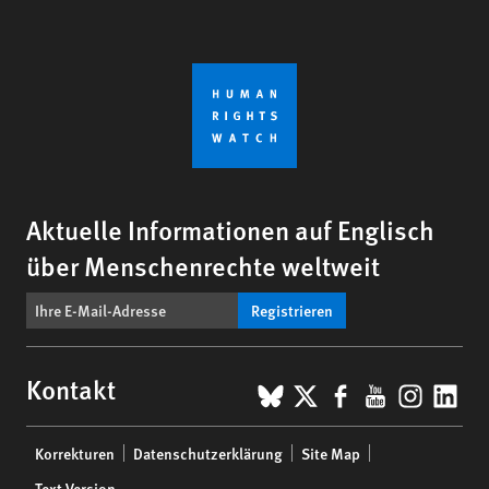
Aktuelle Informationen auf Englisch
über Menschenrechte weltweit
Registrieren
BlueSky
X
Facebook
YouTub
Insta
Lin
Kontakt
Footer
Korrekturen
Datenschutzerklärung
Site Map
menu
Text Version