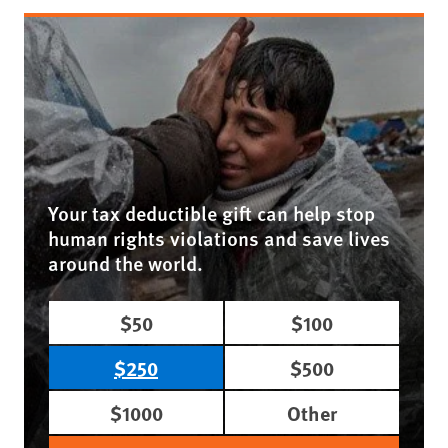
Your tax deductible gift can help stop
human rights violations and save lives
around the world.
$50
$100
$250
$500
$1000
Other