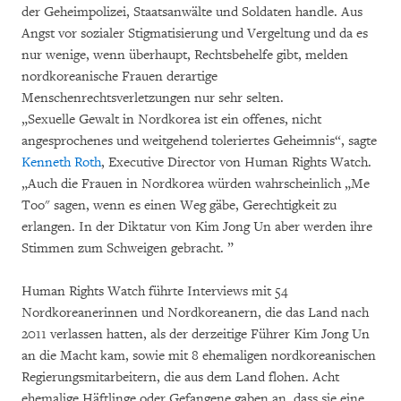
der Geheimpolizei, Staatsanwälte und Soldaten handle. Aus
Angst vor sozialer Stigmatisierung und Vergeltung und da es
nur wenige, wenn überhaupt, Rechtsbehelfe gibt, melden
nordkoreanische Frauen derartige
Menschenrechtsverletzungen nur sehr selten.
„Sexuelle Gewalt in Nordkorea ist ein offenes, nicht
angesprochenes und weitgehend toleriertes Geheimnis“, sagte
Kenneth Roth
, Executive Director von Human Rights Watch.
„Auch die Frauen in Nordkorea würden wahrscheinlich „Me
Too" sagen, wenn es einen Weg gäbe, Gerechtigkeit zu
erlangen. In der Diktatur von Kim Jong Un aber werden ihre
Stimmen zum Schweigen gebracht. ”
Human Rights Watch führte Interviews mit 54
Nordkoreanerinnen und Nordkoreanern, die das Land nach
2011 verlassen hatten, als der derzeitige Führer Kim Jong Un
an die Macht kam, sowie mit 8 ehemaligen nordkoreanischen
Regierungsmitarbeitern, die aus dem Land flohen. Acht
ehemalige Häftlinge oder Gefangene gaben an, dass sie eine