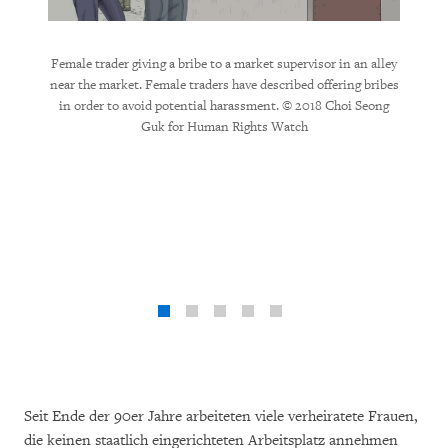
acility
Female trader giving a bribe to a market supervisor in an alley
Police
o assume
near the market. Female traders have described offering bribes
sociali
holding
in order to avoid potential harassment. © 2018 Choi Seong
searches
s Watch
Guk for Human Rights Watch
to a b
Seit Ende der 90er Jahre arbeiteten viele verheiratete Frauen,
die keinen staatlich eingerichteten Arbeitsplatz annehmen