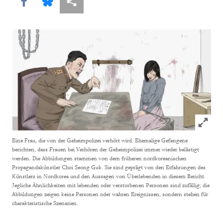
Share this via Facebook
Share this via Bluesky
More sharing options
Click to
Eine Frau, die von der Geheimpolizei verhört wird. Ehemalige Gefangene
berichten, dass Frauen bei Verhören der Geheimpolizei immer wieder belästigt
werden. Die Abbildungen stammen von dem früheren nordkoreanischen
Propagandakünstler Choi Seong Guk. Sie sind geprägt von den Erfahrungen des
Künstlers in Nordkorea und den Aussagen von Überlebenden in diesem Bericht.
Jegliche Ähnlichkeiten mit lebenden oder verstorbenen Personen sind zufällig; die
Abbildungen zeigen keine Personen oder wahren Ereignissen, sondern stehen für
charakteristische Szenarien.