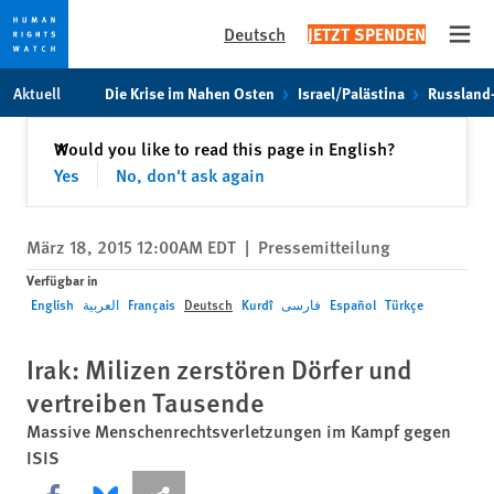
Deutsch
JETZT SPENDEN
Open
Skip
Skip
Aktuell
Die Krise im Nahen Osten
Israel/Palästina
Russland
to
to
cookie
main
Schließen
Would you like to read this page in English?
✕
privacy
content
Yes
No, don't ask again
notice
März 18, 2015 12:00AM EDT
|
Pressemitteilung
Verfügbar in
English
العربية
Français
Deutsch
Kurdî
فارسی
Español
Türkçe
Irak: Milizen zerstören Dörfer und
vertreiben Tausende
Massive Menschenrechtsverletzungen im Kampf gegen
ISIS