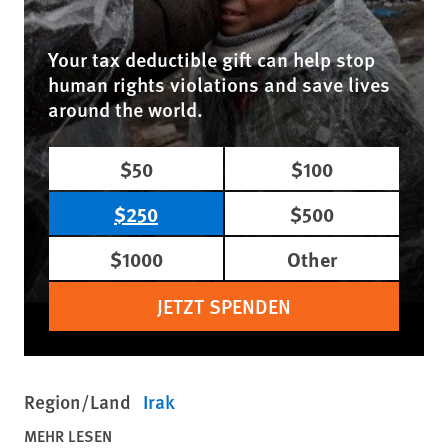
Your tax deductible gift can help stop
human rights violations and save lives
around the world.
$50
$100
$250
$500
$1000
Other
JETZT SPENDEN
Region/Land
Irak
MEHR LESEN