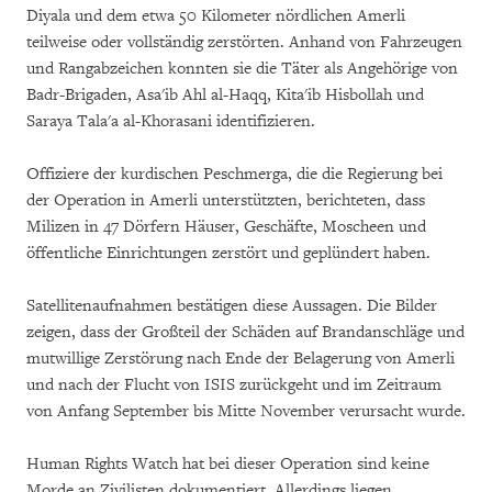
Diyala und dem etwa 50 Kilometer nördlichen Amerli
teilweise oder vollständig zerstörten. Anhand von Fahrzeugen
und Rangabzeichen konnten sie die Täter als Angehörige von
Badr-Brigaden, Asa'ib Ahl al-Haqq, Kita'ib Hisbollah und
Saraya Tala'a al-Khorasani identifizieren.
Offiziere der kurdischen Peschmerga, die die Regierung bei
der Operation in Amerli unterstützten, berichteten, dass
Milizen in 47 Dörfern Häuser, Geschäfte, Moscheen und
öffentliche Einrichtungen zerstört und geplündert haben.
Satellitenaufnahmen bestätigen diese Aussagen. Die Bilder
zeigen, dass der Großteil der Schäden auf Brandanschläge und
mutwillige Zerstörung nach Ende der Belagerung von Amerli
und nach der Flucht von ISIS zurückgeht und im Zeitraum
von Anfang September bis Mitte November verursacht wurde.
Human Rights Watch hat bei dieser Operation sind keine
Morde an Zivilisten dokumentiert. Allerdings liegen