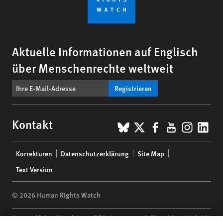
Aktuelle Informationen auf Englisch
über Menschenrechte weltweit
Registrieren
BlueSky
X
Facebook
YouTub
Insta
Lin
Kontakt
Footer
Korrekturen
Datenschutzerklärung
Site Map
menu
Text Version
© 2026 Human Rights Watch
Human Rights Watch
| 350 Fifth Avenue, 34th Floor | New York,
NY