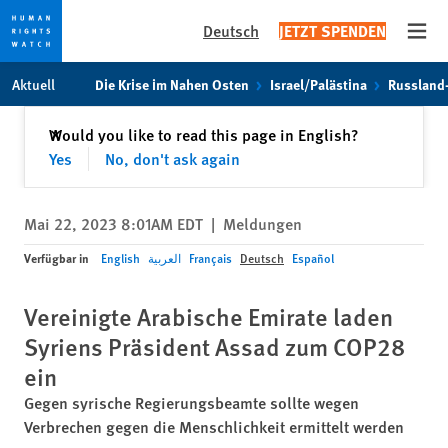
Deutsch
JETZT SPENDEN
Open
Skip
Skip
Aktuell
Die Krise im Nahen Osten
Israel/Palästina
Russland
to
to
cookie
main
Schließen
Would you like to read this page in English?
✕
privacy
content
Yes
No, don't ask again
notice
Mai 22, 2023 8:01AM EDT
|
Meldungen
Verfügbar in
English
العربية
Français
Deutsch
Español
Vereinigte Arabische Emirate laden
Syriens Präsident Assad zum COP28
ein
Gegen syrische Regierungsbeamte sollte wegen
Verbrechen gegen die Menschlichkeit ermittelt werden