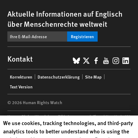
Aktuelle Informationen auf Englisch
über Menschenrechte weltweit
Registrieren
BlueSky
X
Facebook
YouTub
Insta
Lin
Kontakt
Footer
Korrekturen
Datenschutzerklärung
Site Map
menu
Text Version
© 2026 Human Rights Watch
Human Rights Watch
| 350 Fifth Avenue, 34th Floor | New York,
NY
Human Rights Watch cookie preferences
We use cookies, tracking technologies, and third-party
10118-3299
USA
|
t
1.212.290.4700
analytics tools to better understand who is using the
Human Rights Watch
is a 501(C)(3) nonprofit registered in the US