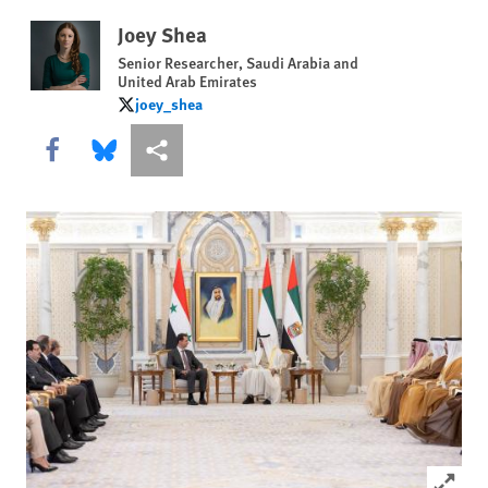
Joey Shea
Senior Researcher, Saudi Arabia and
United Arab Emirates
joey_shea
joey_shea
Share this via Facebook
Share this via Bluesky
More sharing options
Click to