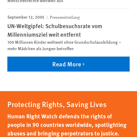
Menschenrechte weltweit aus
September 12, 2005
Pressemitteilung
UN-Weltgipfel: Schulbesuchsrate vom
Millenniumsziel weit entfernt
100 Millionen Kinder weltweit ohne Grundschulausbildung –
mehr Mädchen als Jungen betroffen
Read More
Protecting Rights, Saving Lives
Human Right Watch defends the rights of
people in 90 countries worldwide, spotlighting
abuses and bringing perpetrators to justice.