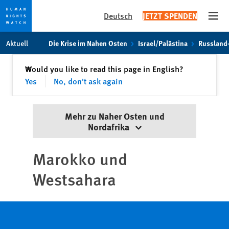
Deutsch
JETZT SPENDEN
Open
Skip
Skip
Aktuell
Die Krise im Nahen Osten
Israel/Palästina
Russland
to
to
cookie
main
Schließen
Would you like to read this page in English?
✕
privacy
content
Yes
No, don't ask again
notice
Mehr zu Naher Osten und
Nordafrika
Marokko und
Westsahara