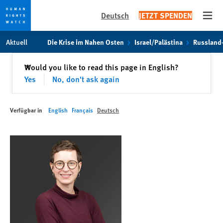
Deutsch
JETZT SPENDEN
Open
Skip
Skip
Aktuell
Die Krise im Nahen Osten
Israel/Palästina
Russland
to
to
cookie
main
Schließen
Would you like to read this page in English?
✕
privacy
content
Yes
No, don't ask again
notice
Verfügbar in
English
Français
Deutsch