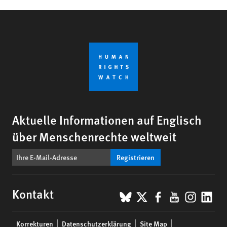
Aktuelle Informationen auf Englisch
über Menschenrechte weltweit
Registrieren
BlueSky
X
Facebook
YouTub
Insta
Lin
Kontakt
Footer
Korrekturen
Datenschutzerklärung
Site Map