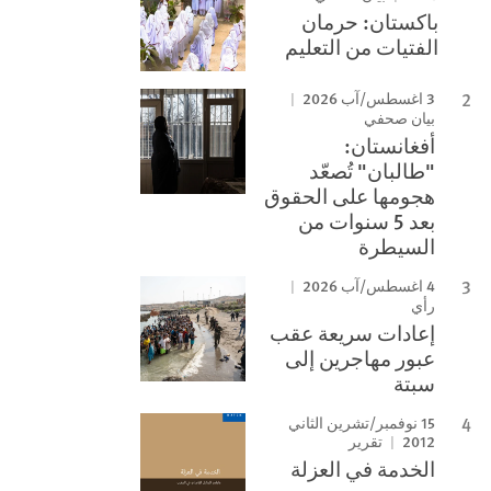
باكستان: حرمان
الفتيات من التعليم
3 اغسطس/آب 2026
بيان صحفي
أفغانستان:
"طالبان" تُصعّد
هجومها على الحقوق
بعد 5 سنوات من
السيطرة
4 اغسطس/آب 2026
رأي
إعادات سريعة عقب
عبور مهاجرين إلى
سبتة
15 نوفمبر/تشرين الثاني
2012
تقرير
الخدمة في العزلة