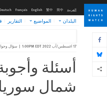
Skip
Skip
أسئلة وأجوبة: تهديد تركيا بالتوغل في شمال سوريا
to
to
العربية
简中
繁中
English
Français
Deutsch
cookie
main
content
privacy
البلدان
المواضيع
التقارير
ف
notice
Share this via Facebook
17 اغسطس/آب 2022 1:00PM EDT
|
سؤال وجوا
Share this via Bluesky
أسئلة وأجوبة:
Share this via مشاركة
شمال سوريا