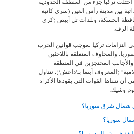
حتلت تركيا جزء من المنطقة الحدودية
ذاتية بين مدينة رأس العين (سري كانيه
حافظة الحسكة، وبلدات تل أبيض (كري
 الرقة.
على التزامات تركيا بموجب قوانين الحرب
يا، والمخاوف المتعلقة باللاجئين
ن والأجانب المحتجزين في المنطقة
امية" (المعروف أيضا بـ’داعش‘). تتناول
ي أن تتبناها القوات التي يقودها الأكراد
جوم وشيك.
في شمال شرق سوريا؟
شمال سوريا؟
لسابقة في شمال سوريا؟