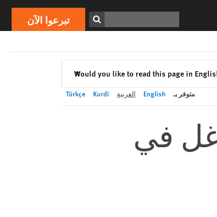
تبرعوا الآن
Print
ابحث
تبرعوا الآن
إغلاق
Would you like to read this page in Engli
✕
متوفر بـ
English
العربية
Kurdî
Türkçe
وغل في