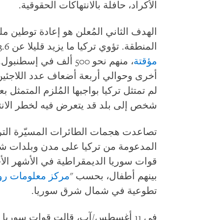
الأكراد، حافلة بالانتهاكات الحقوقية.
الهدف الثاني المُعلن هو إعادة توطين 
المنطقة. تؤوي تركيا ما يزيد قليلا عن 3.6 مليون لاجئ سوري منحتهم
مؤقتة
، منهم نحو 500 ألف في 
أخرى وحوالي أربعة أضعاف عدد اللاجئين ف
لم تمتثل تركيا بواجبها المُلزم المتمثل 
شخص إلى بلد قد يتعرض فيه لخطر الانت
تصاعدت هجمات الطائرات المسيّرة التر
المدعومة من تركيا على مدن وبلدات ش
قوات سوريا الديمقراطية في الأشهر الأ
بينهم أطفال، بحسب "
مركز معلومات رو
تطوعية في شمال شرق سوريا.
في 11 أغسطس/آب، قالت قوات سوريا الديمقراطية إن قواتها