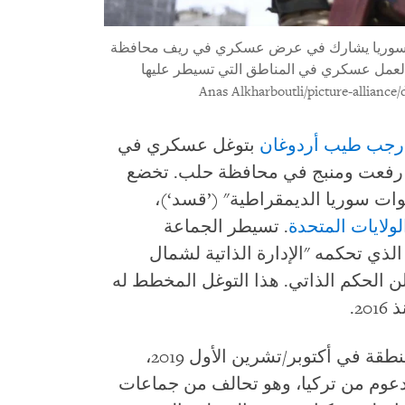
ن سوريا يشارك في عرض عسكري في ريف محافظة
 كجزء من تحضيرات لعمل عسكري في المناطق التي تسيطر عليها
ي رجب طيب أردوغان
بتوغل عسكري في
رفعت ومنبج في محافظة حلب. تخضع
وات سوريا الديمقراطية" (’قسد‘)،
لولايات المتحدة
. تسيطر الجماعة
ي تحكمه "الإدارة الذاتية لشمال
لن الحكم الذاتي. هذا التوغل المخطط له
2.
وقعت آخر عملية تركية عسكرية في المنطقة في أكتوبر/تشرين الأول 2019،
عوم من تركيا، وهو تحالف من جماعات