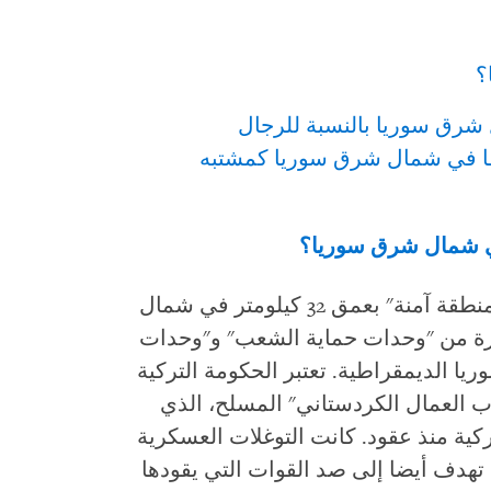
؟
 شرق سوريا بالنسبة للرجال
فا في شمال شرق سوريا كمشتبه
في شمال شرق سوريا؟
لطالما أعلن أردوغان عن هدفه بإنشاء "منطقة آمنة" بعمق 32 كيلومتر في شمال
رة من "وحدات حماية الشعب" و"وحدات
يا الديمقراطية. تعتبر الحكومة التركية
ب العمال الكردستاني" المسلح، الذي
كية منذ عقود. كانت التوغلات العسكرية
تهدف أيضا إلى صد القوات التي يقودها