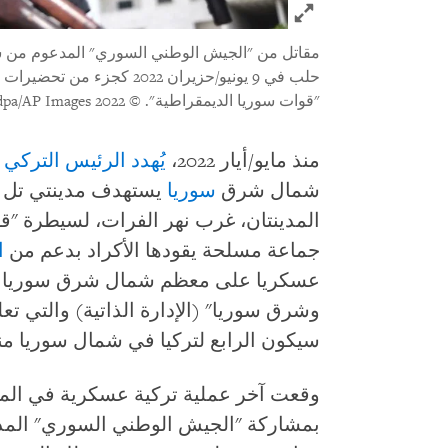
Click to expand Image
مقاتل من "الجيش الوطني السوري" المدعوم م
حلب في 9 يونيو/حزيران 2022
"قوات سوريا الديمقراطية".
© 2022 Anas Alkharboutli/picture-alliance/dpa/AP Images
منذ مايو/أيار 2022،
يُهدد الرئيس الترك
شمال شرق
سوريا
يستهدف مدينتي تل 
المدينتان، غرب نهر الفرات، لسيطرة "ق
جماعة مسلحة يقودها الأكراد بدعم من
ا
عسكريا على معظم شمال شرق سوريا الذ
وشرق سوريا" (الإدارة الذاتية) والتي تع
سيكون الرابع لتركيا في شمال سوريا منذ 016
بمشاركة "الجيش الوطني السوري" المد