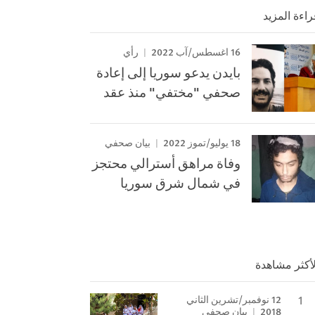
راءة المزيد
16 اغسطس/آب 2022
رأي
بايدن يدعو سوريا إلى إعادة
صحفي "مختفي" منذ عقد
18 يوليو/تموز 2022
بيان صحفي
وفاة مراهق أسترالي محتجز
في شمال شرق سوريا
لأكثر مشاهدة
12 نوفمبر/تشرين الثاني
2018
بيان صحفي