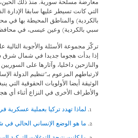
معارضة مسلحة سورية. منذ ذلك الحين، ا
التي كانت تسيطر عليها سابقا الإدارة ال
بالكردية) والمناطق المحيطة بها في م
سبي بالكردية) وعين عيسى، في محافظة
تركّز مجموعة الأسئلة والأجوبة التالية 
إذا بدأت هجوما جديدا في شمال شرق سور
والنازحين داخليا، وآثارها على السوريي
لارتباطهم المزعوم بـ"تنظيم الدولة الإسل
الوثيقة أيضا الأولويات الحقوقية التي ينبغ
والأطراف الأخرى في النزاع أثناء أي ه
لماذا تهدد تركيا بعملية عسكرية 
ما هو الوضع الإنساني الحالي في 
ما كانت نتيجة التوغلات التركية ا