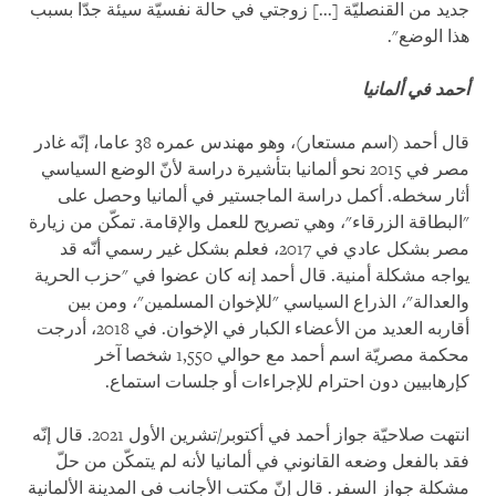
جديد من القنصليّة [...] زوجتي في حالة نفسيّة سيئة جدّا بسبب
هذا الوضع".
أحمد في ألمانيا
قال أحمد (اسم مستعار)، وهو مهندس عمره 38 عاما، إنّه غادر
مصر في 2015 نحو ألمانيا بتأشيرة دراسة لأنّ الوضع السياسي
أثار سخطه. أكمل دراسة الماجستير في ألمانيا وحصل على
"البطاقة الزرقاء"، وهي تصريح للعمل والإقامة. تمكّن من زيارة
مصر بشكل عادي في 2017، فعلم بشكل غير رسمي أنّه قد
يواجه مشكلة أمنية. قال أحمد إنه كان عضوا في "حزب الحرية
والعدالة"، الذراع السياسي "للإخوان المسلمين"، ومن بين
أقاربه العديد من الأعضاء الكبار في الإخوان. في 2018، أدرجت
محكمة مصريّة اسم أحمد مع حوالي 1,550 شخصا آخر
كإرهابيين دون احترام للإجراءات أو جلسات استماع.
انتهت صلاحيّة جواز أحمد في أكتوبر/تشرين الأول 2021. قال إنّه
فقد بالفعل وضعه القانوني في ألمانيا لأنه لم يتمكّن من حلّ
مشكلة جواز السفر. قال إنّ مكتب الأجانب في المدينة الألمانية