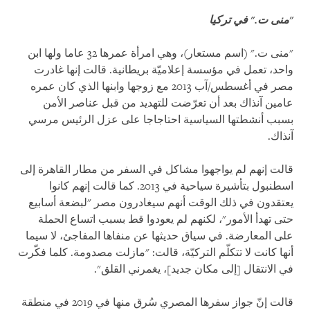
"منى ت
.
" في تركيا
"منى ت." (اسم مستعار)، وهي امرأة عمرها 32 عاما ولها ابن
واحد، تعمل في مؤسسة إعلاميّة بريطانية. قالت إنها غادرت
مصر في أغسطس/آب 2013 مع زوجها وابنها الذي كان عمره
عامين آنذاك بعد أن تعرّضت للتهديد من قبل عناصر الأمن
بسبب أنشطتها السياسية احتاجاجا على عزل الرئيس مرسي
آنذاك.
قالت إنهم لم يواجهوا مشاكل في السفر من مطار القاهرة إلى
اسطنبول بتأشيرة سياحية في 2013. كما قالت إنهم كانوا
يعتقدون في ذلك الوقت أنهم سيغادرون مصر "لبضعة أسابيع
حتى تهدأ الأمور"، لكنهم لم يعودوا قط بسبب اتساع الحملة
على المعارضة. في سياق حديثها عن منفاها المفاجئ، لا سيما
أنها كانت لا تتكلّم التركيّة، قالت: "مازلت مصدومة. كلما فكّرت
في الانتقال [إلى مكان جديد]، يغمرني القلق".
قالت إنّ جواز سفرها المصري سُرق منها في 2019 في منطقة