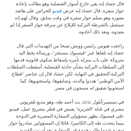
قال حشاد إنه بقي خارج أسوار القنصلية وهو يطالب بإعادة
جواز سفره. قال حشاد إنه عرض
فيديو
للحراس على هاتفه
يصوره وهو يسلم جواز سفره في وقت سابق، وقال لهم إنه
سيتصل بالشرطة التركية للإبلاغ عن سرقة جواز السفر إذا لم
يعيدوه، وبعد ذلك أعادوه.
راجعت هيومن رايتس ووتش نسخا من التهديدات التي قال
حشاد إنه تلقاها عبر "فيسبوك مسنجر"، ورسالة بخط اليد
متروكة على باب منزله تأمره بإسقاط شكوى قانونية قدمها
إلى السلطات التركية بشأن حادثة القنصلية. أسقطت السلطات
التركية التحقيق في النهاية، لكن حشاد قال إن عناصر "قطاع
الأمن الوطني" هددوا والدته، وضايقوها، واستجوبوها، كما
استجوبوا شقيق له مسجون في مصر.
في سبتمبر/أيلول 2021، بث أحمد طه، وهو مذيع تلفزيوني
مصري في قناة "الجزيرة" يعيش في قطر بتصريح عمل، فيديو
على فيسبوك يظهر مسؤولي السفارة المصرية في الدوحة
بينما يتحدث طه إلى الكاميرا، قائلا إن المسؤولين صادروا جواز
سفره عندما طلب خدمة في السفارة. بعد أن بث الفيديو