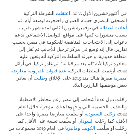
في أكتوبر/تشرين الأول 2022،
اعتقلت
الشرطة التركية
الصحفي المصري حسام الغمري واحتجزته لبضعة أيام، ثم
أعادت اعتقاله
في نوفمبر/تشرين الثاني لمدة شهر تقريبا،
بسبب منشورات كتبها على مواقع التواصل الاجتماعي تدعم
دعوات إلى الاحتجاجات المناهضة للحكومة في مصر، بحسب
تقارير. قال إنه وُضع في مركز ترحيل للأجانب ثم نُقل إلى
منطقة حدودية، وأخبرته السلطات التركية أنه يتعين عليه
مغادرة تركيا لأنه "لم يعد مرحّبا به". ثم غادر تركيا. في أوائل
2022، أرغمت السلطات التركية
عدة قنوات تلفزيونية معارضة
مصرية
مقرها هناك منذ 2013 على الإغلاق و
طلبت
أن يغادر
بعض موظفيها البارزين البلاد.
رحّلت دول عدة أشخاصا إلى مصر رغم مخاطر الاضطهاد
والتعذيب الجسيمة التي واجهوها هناك. مؤخرا، خلال العام
2022،
رحّلت
السعودية
أو سلّمت معارضا مصريا واحدا على
الأقل، كما رحّلت
السودان
أو سلّمت تسعة على الأقل. كما
رحّلت أو سلّمت
الكويت
و
ماليزيا
في العام 2019 مجموعات من