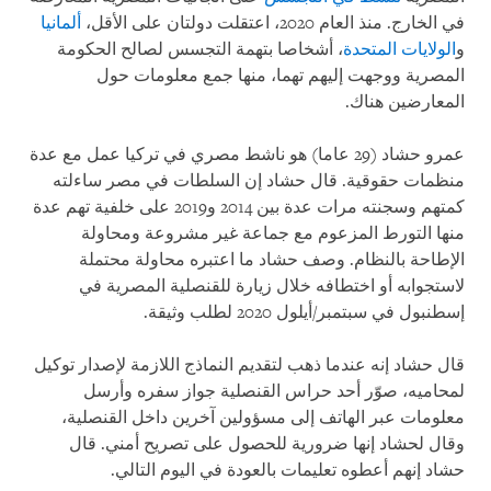
في الخارج. منذ العام 2020، اعتقلت دولتان على الأقل،
ألمانيا
و
الولايات المتحدة
، أشخاصا بتهمة التجسس لصالح الحكومة
المصرية ووجهت إليهم تهما، منها جمع معلومات حول
المعارضين هناك.
عمرو حشاد (29 عاما) هو ناشط مصري في تركيا عمل مع عدة
منظمات حقوقية. قال حشاد إن السلطات في مصر ساءلته
كمتهم وسجنته مرات عدة بين 2014 و2019 على خلفية تهم عدة
منها التورط المزعوم مع جماعة غير مشروعة ومحاولة
الإطاحة بالنظام. وصف حشاد ما اعتبره محاولة محتملة
لاستجوابه أو اختطافه خلال زيارة للقنصلية المصرية في
إسطنبول في سبتمبر/أيلول 2020 لطلب وثيقة.
قال حشاد إنه عندما ذهب لتقديم النماذج اللازمة لإصدار توكيل
لمحاميه، صوّر أحد حراس القنصلية جواز سفره وأرسل
معلومات عبر الهاتف إلى مسؤولين آخرين داخل القنصلية،
وقال لحشاد إنها ضرورية للحصول على تصريح أمني. قال
حشاد إنهم أعطوه تعليمات بالعودة في اليوم التالي.