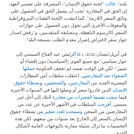
بلده".
قالت
"لجنة حقوق الإنسان"، المشرفة على تفسير العهد،
إن الحق في المغادرة "يجب أن يشمل الحق في الحصول على
وثائق السفر اللازمة". كما انتقدت اللجنة العقبات البيروقراطية
والمعوقات الأخرى التي تحول دون الحصول على جوازات
السفر كالرسوم الباهظة، ومضايقة المتقدمين، و"رفض إصدار
جواز سفر لافتراض إضرار مقدم الطلب بسمعة البلد".
في أبريل/نيسان 2022،
دعا
الرئيس عبد الفتاح السيسي إلى
حوار سياسي "مع جميع القوى [السياسية] دون إقصاء أو
تمييز"، لكن في الوقت نفسه لم تخفف الحكومة
حملتها
الشعواء ضد المعارضين
. اعتقلت سلطات أمن المطارات
المصرية العديد من
المعارضين
، و
الصحفيين
، و
نشطاء حقوق
الإنسان
الذين غادروا مصر أو وصلوا إليها في السنوات الأخيرة،
فيما
منعت تعسفا العشرات من مغادرة
البلاد إلى أجل غير
مسمى.
أفرجت
السلطات في الأشهر الأخيرة عن عدد من
المعارضين من السجن
وسمحت لعدد صغير
من نشطاء حقوق
الإنسان بالسفر إلى الخارج بعد سنوات من منعهم، لكن هذه
التحسينات ما تزال ضئيلة مقارنة بالتوجهات العامة لأشكال
القمع.