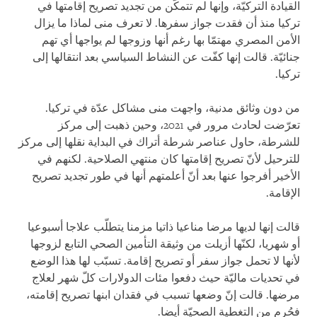
القيادة التركيّة، وإنها لم تتمكّن من تجديد تصريح إقامتها في
تركيا منذ أن فقدت جواز سفرها. لا تعرف منى لماذا ما يزال
الأمن المصري مهتمّا بها رغم أنها وزوجها لم يواجها أي تهم
جنائيّة. قالت إنها كفّت عن النشاط السياسي بعد انتقالها إلى
تركيا.
من دون وثائق مدنية، واجهت منى مشاكل عدّة في تركيا.
تعرّضت لحادث مرور في 2021، وحين ذهبت إلى مركز
للشرطة، حاول عناصر شرطة أتراك في البداية نقلها إلى مركز
للترحيل لأنّ تصريح إقامتها كان منتهي الصلاحية. لكنهم في
الأخير أفرجوا عنها بعد أنّ أعلمتهم أنها في طور تجديد تصريح
الإقامة.
قالت إنها لديها مرضا مناعيا ذاتيا مزمنا يتطلّب علاجا أسبوعيا
أو شهريا، لكنّها أزيلت من وثيقة التأمين الصحي التابع لزوجها
لأنها لا تحمل جواز سفر أو تصريح إقامة. تسبّب لها هذا الوضع
في تحديات ماليّة حيث دفعوا مئات الدولارات كلّ شهر لعلاج
مرضها. قالت إنّ وضعها تسبب في فقدان ابنها تصريح إقامته،
فحُرم من التغطية الصحيّة أيضا.