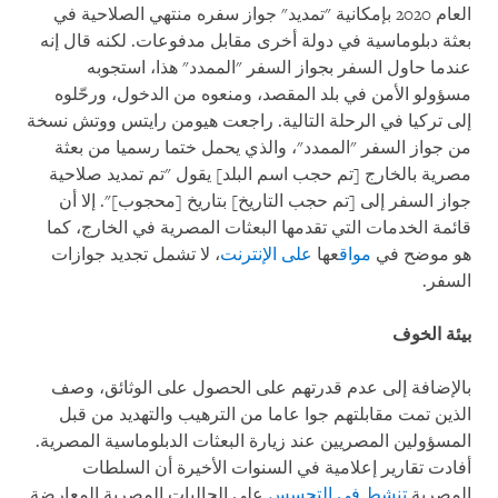
العام 2020 بإمكانية "تمديد" جواز سفره منتهي الصلاحية في
بعثة دبلوماسية في دولة أخرى مقابل مدفوعات. لكنه قال إنه
عندما حاول السفر بجواز السفر "الممدد" هذا، استجوبه
مسؤولو الأمن في بلد المقصد، ومنعوه من الدخول، ورحّلوه
إلى تركيا في الرحلة التالية. راجعت هيومن رايتس ووتش نسخة
من جواز السفر "الممدد"، والذي يحمل ختما رسميا من بعثة
مصرية بالخارج [تم حجب اسم البلد] يقول "تم تمديد صلاحية
جواز السفر إلى [تم حجب التاريخ] بتاريخ [محجوب]". إلا أن
قائمة الخدمات التي تقدمها البعثات المصرية في الخارج، كما
هو موضح في
مواق
عها
على الإنترنت
، لا تشمل تجديد جوازات
السفر.
بيئة الخوف
بالإضافة إلى عدم قدرتهم على الحصول على الوثائق، وصف
الذين تمت مقابلتهم جوا عاما من الترهيب والتهديد من قبل
المسؤولين المصريين عند زيارة البعثات الدبلوماسية المصرية.
أفادت تقارير إعلامية في السنوات الأخيرة أن السلطات
المصرية
تنشط في التجسس
على الجاليات المصرية المعارضة