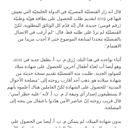
قال انه زار القنصليّة المصريّة في الدولة الخليجيّة التي يعيش
فيها في 2019 لتقديم طلب للحصول على بطاقة هويّة وطنيّة
(رقم قومي) جديدة. قال إنّه قدّم كل الوثائق المطلوبة، لكنّ
القنصليّة لم تردّ على طلبه قط. قال: "لم أرغب في الاتصال
بالقنصليّة مجددا لمتابعة الموضوع حتى لا أجذب مزيدا من
الاهتمام".
أثناء تواجده في هذا البلد، رُزق م. ب. أ. بطفل جديد في 2021،
وهو أيضا أب لعدّة أطفال آخرين. للحصول على شهادة ميلاد
للمولود الجديد، طلبت منه القنصليّة تقديم نسخة حديثة من
شهادة ميلاده هو. ذهب أحد أقارب زوجته إلى "مصلحة الأحوال
المدنية" للحصول على الشهادة لكنّ العاملين هناك أعلموه بأنهم
لا يستطيعون إصدار أي وثيقة لـ م. ب. أ. لأنه "عليه حظر أمني".
قال قريب زوجته إنّ عناصر الأمن هدّدوا باعتقال من يتجه إلى
المصلحة.
بدون شهادة الميلاد، لم يتمكن م. ب. أ. أيضا من الحصول على