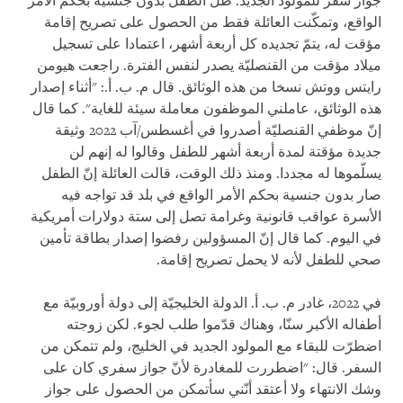
جواز سفر للمولود الجديد. ظلّ الطفل بدون جنسيّة بحكم الأمر
الواقع، وتمكّنت العائلة فقط من الحصول على تصريح إقامة
مؤقت له، يتمّ تجديده كل أربعة أشهر، اعتمادا على تسجيل
ميلاد مؤقت من القنصليّة يصدر لنفس الفترة. راجعت هيومن
رايتس ووتش نسخا من هذه الوثائق. قال م. ب. أ.: "أثناء إصدار
هذه الوثائق، عاملني الموظفون معاملة سيئة للغاية". كما قال
إنّ موظفي القنصليّة أصدروا في أغسطس/آب 2022 وثيقة
جديدة مؤقتة لمدة أربعة أشهر للطفل وقالوا له إنهم لن
يسلّموها له مجددا. ومنذ ذلك الوقت، قالت العائلة إنّ الطفل
صار بدون جنسية بحكم الأمر الواقع في بلد قد تواجه فيه
الأسرة عواقب قانونية وغرامة تصل إلى ستة دولارات أمريكية
في اليوم. كما قال إنّ المسؤولين رفضوا إصدار بطاقة تأمين
صحي للطفل لأنه لا يحمل تصريح إقامة.
في 2022، غادر م. ب. أ. الدولة الخليجيّة إلى دولة أوروبيّة مع
أطفاله الأكبر سنّا، وهناك قدّموا طلب لجوء. لكن زوجته
اضطرّت للبقاء مع المولود الجديد في الخليج، ولم تتمكن من
السفر. قال: "اضطررت للمغادرة لأنّ جواز سفري كان على
وشك الانتهاء ولا أعتقد أنّني سأتمكن من الحصول على جواز