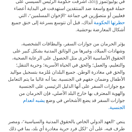
في يوليو/تموز 2013، أشرفت حكومة الرئيس السيسي على
حملة قمع واسعة ضد المنتقدين استهدفت في البداية أعضاء
فعليين أو متصوَّرين في جماعة "الإخوان المسلمين"، التي
حظرتها الحكومة
آنذاك، قبل أن تتوسع بسرعة إلى خنق جميع
أشكال المعارضة بوحشية.
يؤثر الحرمان من جوازات السفر، والبطاقات الشخصية،
وشهادات الميلاد، وغيرها من الوثائق المدنية بشكل كبير على
الحقوق الأساسية الأخرى مثل الحصول على الرعاية الصحية،
والتعليم، والعمل؛ والحق في الحياة الأسرية؛ وحرية التنقل؛
والحق في مغادرة الوطن. جميع البلدان مُلزمة بتسجيل مواليد
الأطفال وضمان حقهم في الجنسية. بما أنه غالبا ما يتم التعامل
مع جوازات السفر على أنها الدليل الرئيسي على الجنسية
والهوية المعترف بها خارج البلد الأصلي، فإن الحرمان من
جوازات السفر قد يضع الأشخاص في وضع
يشبه انعدام
الجنسية.
ينص "العهد الدولي الخاص بالحقوق المدنية والسياسية"، ومصر
طرف فيه، على أن "لكل فرد حرية مغادرة أي بلد، بما في ذلك