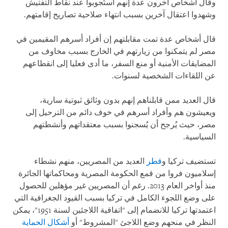
وقال أشخاص آخرون عدة إنهم استُجوبوا عند نقاط التفتيش
وشهدوا اعتقال آخرين بسبب انتهاء صلاحية تصاريح إقامتهم.
قال أشخاص عدة تمت مقابلتهم إن أفراد أسرهم المقيمين في
مصر لم يتمكنوا من زيارتهم في الخارج بسبب مخاوف من
المضايقات الأمنية أو منع السفر، ما أدى فعليا إلى انقطاعهم
عن اللقاءات الشخصية لسنوات.
قال العديد ممن قابلناهم إنهم بدون وثائق ثبوتية سارية،
ويعيشون هم وأفراد أسرهم في خوف دائم من الترحيل إلى
مصر، حيث يُرجح أن يُسجنوا بسبب معتقداتهم وأنشطتهم
السياسية.
تستضيف تركيا و
قطر
العديد من المصريين، منهم نشطاء
إسلاميون فروا من قمع الحكومة المصرية ومحاكماتها الجائرة
منذ أواخر العام 2013. رغم أن المصريين غير مؤهلين للحصول
على وضع اللجوء الكامل في تركيا بسبب القيود الجغرافية التي
اعتمدتها تركيا للانضمام إلى "اتفاقية اللاجئين لسنة 1951"، يمكن
النظر في منحهم وضع اللاجئ "المشروط" أو
أشكال الحماية