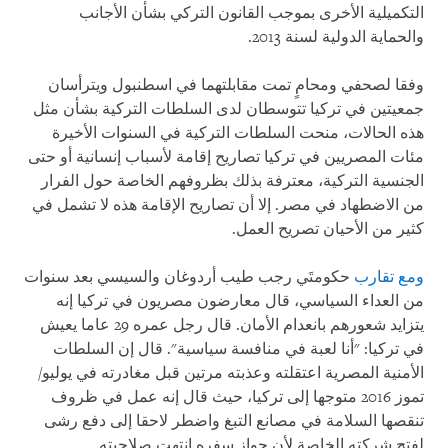
التكميلية الأخرى بموجب القانون التركي بشأن الأجانب
والحماية الدولية لسنة 2013.
وفقا لصحفي ومحامٍ تمت مقابلتهما في اسطنبول ويترأسان
جمعيتين في تركيا تتوسطان لدى السلطات التركية بشأن مثل
هذه الحالات، منحت السلطات التركية في السنوات الأخيرة
مئات المصريين في تركيا تصاريح إقامة لأسباب إنسانية أو حتى
الجنسية التركية، معترفة بذلك بظروفهم الخاصة حول الفرار
من الاضطهاد في مصر. إلا أن تصاريح الإقامة هذه لا تشمل في
كثير من الأحيان تصريح العمل.
ومع تقارب
حكومتَي رجب طيب أردوغان والسيسي بعد سنوات
من العداء السياسي، قال معارضون مصريون في تركيا إنه
يتزايد شعورهم بانعدام الأمان. قال رجل عمره 29 عاما يعيش
في تركيا: "أنا لعبة في منافسة سياسية". قال إن السلطات
الأمنية المصرية اعتقلته وعذبته مرتين قبل مغادرته في يوليو/
تموز 2016 متوجها إلى تركيا، حيث قال إنه عمل في ظروف
تنقصها السلامة في مصانع التبغ واضطر لاحقا إلى دفع رشى
لفتح شركته الخاصة لأن جواز سفره انتهت صلاحيته.