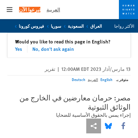
العربية
تبرعوا الآن
 menu
Skip
Skip
الأكثر رواجا
العراق
السعودية
سوريا
فيروس كورونا
to
to
cookie
main
إغلاق
Would you like to read this page in English?
✕
content
privacy
Yes
No, don't ask again
notice
13 مارس/آذار 2023 12:00AM EDT
|
تقرير
متوفر بـ
English
العربية
Deutsch
مصر: حرمان معارضين في الخارج من
الوثائق الثبوتية
إجراء يمس بالحقوق الأساسية للضحايا
Share this via Facebook
Share this via مشاركة
Share this via Bluesky