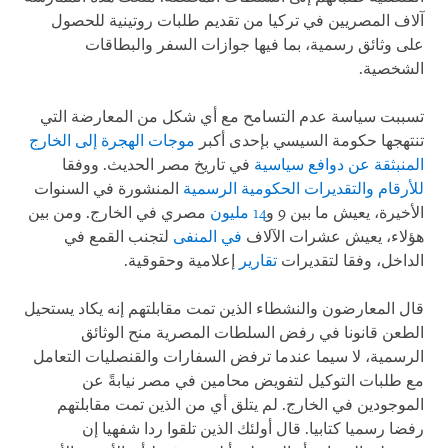
آلاف المصريين في تركيا من تقديم طلبات روتينية للحصول
على وثائق رسمية، بما فيها جوازات السفر والبطاقات
الشخصية.
تسببت سياسة عدم التسامح مع أي شكل من المعارضة التي
تنتهجها حكومة السيسي بإحدى أكبر
موجات الهجرة إلى الخارج
المنبثقة عن دوافع سياسية
في تاريخ مصر الحديث. ووفقا
للأرقام والتقديرات الحكومية الرسمية
المنشورة في السنوات
الأخيرة، يعيش ما بين 9 و
14 مليون
مصري في الخارج. ومن بين
هؤلاء، يعيش عشرات الآلاف
في المنفى
لتجنب القمع في
الداخل، وفقا لتقديرات
تقارير
إعلامية وحقوقية.
قال المعارضون والنشطاء الذين تمت مقابلتهم إنه يكاد يستحيل
الطعن قانونا في رفض السلطات المصرية منح الوثائق
الرسمية، لا سيما عندما ترفض السفارات والقنصليات التعامل
مع طلبات التوكيل لتفويض محامين في مصر نيابةً عن
الموجودين في الخارج. لم يتلق أي من الذين تمت مقابلتهم
رفضا رسميا كتابيا. قال أولئك الذين تلقوا ردا شفهيا إن