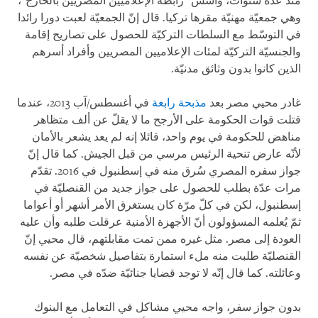
منذ عدّة سنوات، وأسّس "رابطة الإعلاميين المصريين بالخارج"،
وهي جمعيّة مهنيّة مقرها تركيا. قال إنّ الجمعيّة لعبت دورا رائدا
في التوسّط مع السلطات التركيّة للحصول على تصاريح إقامة
والجنسيّة التركيّة لمئات الإعلاميين المصريين وأفراد أسرهم
الذين كانوا بدون وثائق مدنيّة.
غادر محيي مصر بعد
مذبحة رابعة
في أغسطس/آب 2013، عندما
قتلت قوات الحكومة على الأرجح ما لا يقلّ عن ألف متظاهر
مناهض للحكومة في يوم واحد، قائلا إنه لم يعد يشعر بالأمان
لأنّه عارض تنحية الرئيس مرسي من قبل الجيش. كما قال إنّ
جواز سفره المصري سُرق منه في إسطنبول في 2016. تقدّم
مرات عدّة بطلب للحصول على جواز جديد من القنصليّة في
إسطنبول، لكن في كلّ مرّة كان يستغرق الأمر أشهر أو أعواما
ثمّ يُعلمه المسؤولون أنّ الأجهزة الأمنية عرقلت طلبه وأن عليه
العودة إلى مصر. مثل غيره ممن تمت مقابلتهم، قال محيي إنّ
القنصليّة طلبت منه ملء استمارة بتفاصيل شخصيّة عن نفسه
وعائلته. كما قال إنّه لا توجد قضايا جنائيّة ضدّه في مصر.
بدون جواز سفر، واجه محيي مشاكل في التعامل مع البنوك