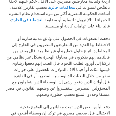
أربعة وثمانية معارضين مصريين على الأقل، حُكم عليهم لاحقا
بالسَّجن لسنوات في
محاكمات جائرة
. بحسب تقارير إعلامية،
أساءت الحكومة المصرية أكثر من مرة استخدام نظام النشرة
الحمراء لـ "الإنتربول" لتسليم أو مضايقة
النشطاء في الخارج
،
غالبا بناء على اتهامات كاذبة أو مسيسة.
دفعت الصعوبات في الحصول على وثائق مدنية سارية أو
الاحتفاظ بها العديد من المعارضين المصريين في الخارج إلى
المخاطرة باتباع حلول خطيرة أو غير نظامية. قال بعض من
قابلناهم إنهم يفكرون في محاولة الهجرة بشكل غير نظامي من
تركيا إلى أوروبا لطلب اللجوء. قال العديد إنهم دفعوا رشاوى
قيمتها مئات أو أحيانا آلاف الدولارات للحصول على جوازات
سفر من خلال البعثات الدبلوماسية المصرية أو في القاهرة.
قال أولئك الذين دفعوا رشى إن الوسطاء الذين يتعاملون مع
المسؤولين المصريين استفسروا عن وضعهم القانوني في مصر
مسبقا وحددوا المبلغ بحسب خطورة وضعهم.
دفع اليأس بعض الذين تمت مقابلتهم إلى الوقوع ضحية
الاحتيال. قال صحفي مصري في تركيا إن وسطاء أقنعوه في