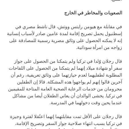
الصعوبات والمخاطر في الخارج
في مقابلة مع هيومن رايتس ووتش، قال ناشط مصري في
إسطنبول يحمل تصريح إقامة لمدة عامين صادر لأسباب إنسانية
إنه لا يمكنه الحصول على وثائق مصرية رسمية للمصادقة على
زواجه من امرأة سودانية.
قال رجلان وُلدا في تركيا ولم يتمكنا من الحصول على جواز
سفر أو شهادة ميلاد إنهما لم يتمكنا من الحصول على اللقاحات
المطلوبة لطفليهما لعدم حيازتهما على وثائق تعريفية، رغم أن
آخرين قالوا إنهم لم يواجهوا هذه المشكلة. قالا إن الطفلين
محرومان من خدمات الرعاية الصحية العامة المتاحة للمقيمين
في تركيا. يخشى الوالدان أن يعاني الطفلان أيضا من مشاكل
عندما يحين وقت دخولهما في المدرسة.
قال رجلان على الأقل تمت مقابلتهما إنهما اعتُقلا لفترة وجيزة
في تركيا بسبب انتهاء صلاحية جواز السفر وتصريح الإقامة،