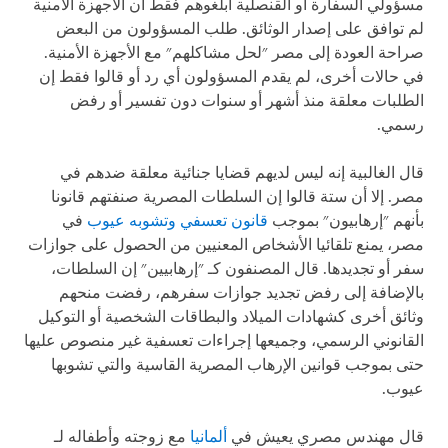
مسؤولي السفارة أو القنصلية أبلغوهم فقط أن الأجهزة الأمنية
لم توافق على إصدار الوثائق. طلب المسؤولون من البعض
صراحة العودة إلى مصر "لحل مشاكلهم" مع الأجهزة الأمنية.
في حالات أخرى، لم يقدم المسؤولون أي رد أو قالوا فقط إن
الطلبات معلقة منذ أشهر أو سنوات دون تفسير أو رفض
رسمي.
قال الغالبية إنه ليس لديهم قضايا جنائية معلقة ضدهم في
مصر. إلا أن ستة قالوا إن السلطات المصرية صنفتهم قانونا
بأنهم "إرهابيون" بموجب
قانون تعسفي وتشوبه عيوب
في
مصر، يمنع تلقائيا الأشخاص المعنيين من الحصول على جوازات
سفر أو تجديدها. قال المصنفون كـ "إرهابيين" إن السلطات،
بالإضافة إلى رفض تجديد جوازات سفرهم، رفضت منحهم
وثائق أخرى كشهادات الميلاد والبطاقات الشخصية أو التوكيل
القانوني الرسمي، وجميعها إجراءات تعسفية غير منصوص عليها
حتى بموجب قوانين الإرهاب المصرية القاسية والتي تشوبها
عيوب.
قال مهندس مصري يعيش في
ألمانيا
مع زوجته وأطفاله لـ