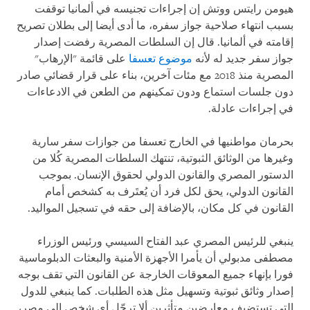
هيومن رايتس ووتش إن إجراءات تجنيسه في ألمانيا توقفت
بسبب انتهاء صلاحية جواز سفره، ما أدى أيضا إلى بطلان تصريح
إقامته في ألمانيا. قال إن السلطات المصرية رفضت إصدار
جواز سفر جديد له لأنه
موضوع تعسفا
على قائمة "الإرهاب"
المصرية منذ 2018 مع مئات آخرين، بناء على قرار قضائي صادر
دون جلسات استماع ودون تمكينهم من الطعن في الادعاءات
في إجراءات عادلة.
بحرمان مواطنيها في الخارج تعسفا من جوازات سفر سارية
وغيرها من الوثائق الثبوتية، تنتهك السلطات المصرية كُلا من
الدستور المصري والقانون الدولي لحقوق الإنسان. بموجب
القانون الدولي، يحق لكل فرد أن يُعتَرف به كشخص أمام
القانون في كل مكان، بالإضافة إلى حقه في تسجيل المواليد.
ينبغي للرئيس المصري عبد الفتاح السيسي ورئيس الوزراء
مصطفى مدبولي أن يأمرا الأجهزة الأمنية والبعثات الدبلوماسية
فورا بإنهاء جميع المعوقات الخارجة عن القانون التي تقف بوجه
إصدار وثائق ثبوتية وتسهيل مثل هذه الطلبات. كما ينبغي للدول
التي تستضيف معارضين متأثرين ألا ترحّل أي شخص إلى مصر،