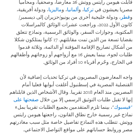
قابلت هيومن رايتس ووتش 26 معارضا، وصحفيا، ومحاميا
مصريا يعيشون في
تركيا
، و
ألمانيا
، و
ماليزيا
، ودولة أفريقية،
و
قطر
، ودولة خليجية أخرى من يونيو/حزيران إلى ديسمبر/
كانون الأول 2022، وراجعت عشرات الوثائق كالمراسلات
المكتوبة، وجوازات السفر، والوثائق الرسمية، ونماذج تتعلق
بقضايا تسعة من الذين تمت مقابلتهم. 17 كانوا يمتلكون شكلا
من أشكال تصاريح الإقامة المؤقتة أو الدائمة، وثلاثة قدموا
طلبات لجوء، بينما يعيش 16 مع أزواجهم أو زوجاتهم وأطفالهم
في الخارج، وحُرم أقرباء 10 أفراد من الوثائق.
واجه المعارضون المصريون في تركيا تحديات إضافية لأن
القنصلية المصرية في إسطنبول أغلقت أبوابها فعليا أمام
المصريين منذ العام 2018 تقريبا. وقال الأشخاص الذين قابلناهم
إنها لا تقبل طلبات التوثيق الرسمي إلا من خلال
صفحتها على
"فيسبوك
"، بينما تلزم المتقدمين بجميع الطلبات تقريبا بملء
نماذج غير رسمية خارج نطاق القانون، راجعتها هيومن رايتس
ووتش. تتطلب هذه النماذج تفاصيل خاصة مثل سبب مغادرتهم
مصر وروابط حساباتهم على مواقع التواصل الاجتماعي.