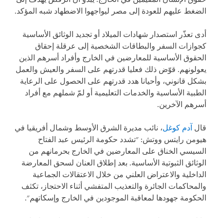
الضغط عليهم للعودة إلى مصر ليواجهوا الاضطهاد شبه المؤكد.
أدى تعذّر استصدار شهادات الميلاد أو تجديد الوثائق الأساسية
كجوازات السفر والبطاقات الشخصية إلى عرقلة إحقاق
الحقوق الأساسية للمعارضين في الخارج وأفراد أسرهم الذين
يعولونهم. قوّض ذلك فعليا قدرتهم على السفر والعيش والعمل
بشكل قانوني، وأحيانا هدد قدرتهم على الحصول على الرعاية
الطبية الأساسية والخدمات التعليمية أو لمّ شملهم مع أفراد
أسرهم الآخرين.
قال
آدم كوغل
، نائب مديرة الشرق الأوسط وشمال أفريقيا في
هيومن رايتس ووتش: "تشدد حكومة الرئيس عبد الفتاح
السيسي الخناق على المعارضين في الخارج بحرمانهم من
الوثائق الثبوتية الأساسية. بعد إطلاق العنان لسحق المعارضة
الداخلية والاعتراض العلني من خلال الاعتقالات الجماعية
والمحاكمات الجائرة والتعذيب المتفشي أثناء الاحتجاز، تكثف
الحكومة جهودها لمعاقبة الموجودين في الخارج وإسكاتهم".