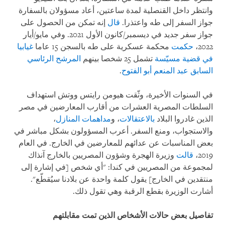
وانتظر داخل القنصلية لمدة ساعتين، أعاد مسؤولان بالسفارة
جواز السفر إلى طه واعتذرا.
قال
إنه تمكن من الحصول على
جواز سفر جديد في ديسمبر/كانون الأول 2021. وفي مايو/أيار
2022،
حكمت
محكمة عسكرية على طه بالسجن 15 عاما
غيابيا
في قضية مسيّسة
تشمل 25 شخصا بينهم
المرشح الرئاسي
السابق عبد المنعم أبو الفتوح
.
في السنوات الأخيرة، وثّقت هيومن رايتس ووتش استهداف
السلطات المصرية العشرات من أقارب المعارضين في مصر
الذين غادروا البلاد
بالاعتقالات
، و
مداهمات المنازل
،
والاستجواب، ومنع السفر. أعرب المسؤولون بشكل مباشر في
بعض المناسبات عن عدائهم للمعارضين في الخارج. في العام
2019،
قالت
وزيرة الهجرة وشؤون المصريين بالخارج آنذاك
لمجموعة من المصريين في كندا: "أي شخص [في إشارة إلى
منتقدين في الخارج] يقول كلمة واحدة عن بلادنا سيُقطّع".
أشارت الوزيرة بقطع الرقبة وهي تقول ذلك.
تفاصيل بعض حالات الأشخاص الذين تمت مقابلتهم