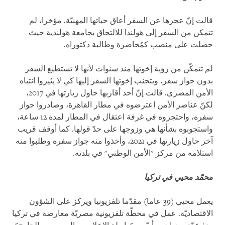
قالت إنّ عجزها عن السفر أعاق حياتها المهنيّة. مؤخرا، لم
تتمكن من السفر إلى هولندا للالتحاق بجامعة هولندية حيث
حصلت على منصب كمُحاضرة وطالبة دكتوراه.
لم تتمكّن من رؤية إخوتها منذ سنوات لأنها لا تستطيع السفر
بدون جواز سفر، ويتجنب إخوتها السفر إليها كي لا يثيروا انتباه
الأمن المصري. قالت إنّ أحد أقاربها حاول زيارتها في 2017،
لكنّ عناصر الأمن اعترضوه في مطار القاهرة، وصادروا جواز
سفره، واحتجزوه في غرفة اعتقال في المطار لمدة 12 ساعة،
واستجوبوه بشأنها هي وزوجها على حدّ قولها. كما أوقف قريب
آخر حاول زيارتها في 2021، وأخذوا منه جواز سفره وطلبوا منه
استلامه من مركز "الأمن الوطني" في بلدته.
محمّد محيي في تركيا
يعمل محيي (39 عاما) مقدّما تلفزيونيا ويركز على الشؤون
الاقتصاديّة. عمل في محطّة تلفزيونية مصريّة معارضة في تركيا