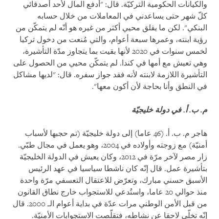
والكيانات الحكومية التركيّة. قال: "أدفع المال لأحد أصدقائي
كلّ شهر حتى يساعدني في المعاملات من خلال حسابه
البنكي". لكن ما يقلق محيي أكثر من غيره هو أنّه لم يتمكّن من
رؤية ابنته، وعمرها سبعة أعوام، والتي مُنعت من دخول تركيا
لخمس سنوات في 2020 لأنها بقيت بما يتجاوز مدّة التأشيرة،
وهي تعيش مع أمها في كندا. لم يتمكّن محيي من الحصول على
التأشيرة اللازمة لابنته لأنه فقد جواز سفره. قال: "لديها مشاكل
في النطق وأنا بحاجة لأن أكون معها".
م. ب. أ. في دولة خليجيّة
هاجر م. ب. أ. (46 عاما) إلى دولة خليجيّة (تم حجبها لأسباب
أمنيّة) مع زوجته وأولاده في 2004، وهو يعمل في مجال طبّي.
زار مصر لآخر مرّة في 2012، وكان يعيش في الدولة الخليجيّة
بتأشيرة عمل. قال إنّه كان ناشطا سياسيا في عهد الرئيس
الأسبق حسني مبارك، وتعرّض للاعتقال التعسفي مرّة واحدة
منذ حوالي 20 عاما، واستُدعي للاستجواب خارج نطاق القانون
من قبل الأمن الوطني مرات عدّة في بداية أعوام الـ 2000. قال
إنّه تخلّى لاحقا عن نشاطه، فتقلّصت الاستجوابات الأمنيّة.