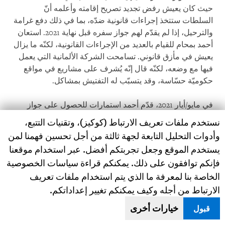
حيث كان يعيش رفض تجديد تصريح إقامته وأعلمه أنّ
السلطات ستتخذ إجراءات قانونية ضدّه، بما في ذلك دفع غرامة
والترحيل، إذا لم يقدّم لهم جواز سفره قبل نهاية 2021. استعان
أحمد بمحام للقيام بالعديد من الإجراءات القانونية، لكنّه ما يزال
يعيش في مأزق قانوني. تسامحت الشركة الألمانية التي يعمل
فيها مع وضعه، لكنّه قال إنّه يُشرف على مشاريع في مواقع
حكوميّة حسّاسة، وقد يتسبّب له التفتيش بمشاكل.
في مايو/أيار 2021، قدّم أحمد استمارات للحصول على جواز
سفر جديد في القنصليّة المصرية في فرانكفورت ومعها كل
Human Rights Watch cookie preferences
نستخدم ملفات تعريف الارتباط (كوكيز)، وتقنيات التتبع،
الوثائق اللازمة. قال إنّ موظفي الأمن في القنصليّة منعوه في
وأدوات التحليل التابعة لجهة ثالثة من أجل تحسين فهمنا لمن
أغسطس/آب 2021 من الدخول حين ذهب للاستفسار عن وضع
يستخدم الموقع وجعل تجربتكم أفضل. عبر استخدام موقعنا
طلبه. قال إنّ المسؤول قال له: "اذهب وحلّ مشكلتك في
فإنكم توافقون على ذلك. يمكنكم قراءة سياسات الخصوصية
مصر. إذا علم القنصل أنّك هنا، فسيأتي ويصادر جواز سفرك".
الخاصة بنا لمعرفة ما الذي يتم استخدام ملفات تعريف
الارتباط من أجله وكيف يمكنكم تغيير إعداداتكم.
راجعت هيومن رايتس ووتش نسخا من الرسائل الإلكترونيّة
التي أرسلها أحمد إلى القنصل طالبا فيها خطاب رفض رسميّ،
خيارات أخرى
قبول
لكنّه لم يتلق أي ردّ بشأنها. كما تجاهلت القنصليّة في