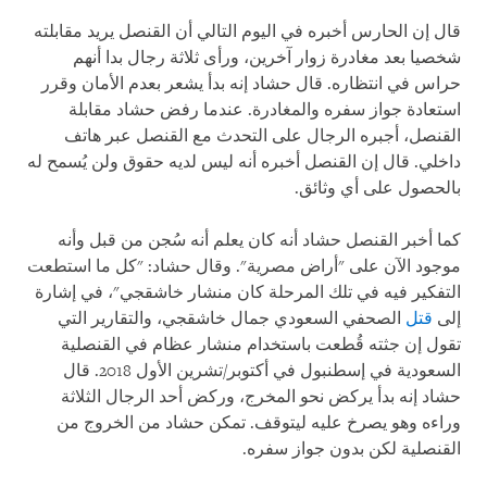
قال إن الحارس أخبره في اليوم التالي أن القنصل يريد مقابلته
شخصيا بعد مغادرة زوار آخرين، ورأى ثلاثة رجال بدا أنهم
حراس في انتظاره. قال حشاد إنه بدأ يشعر بعدم الأمان وقرر
استعادة جواز سفره والمغادرة. عندما رفض حشاد مقابلة
القنصل، أجبره الرجال على التحدث مع القنصل عبر هاتف
داخلي. قال إن القنصل أخبره أنه ليس لديه حقوق ولن يُسمح له
بالحصول على أي وثائق.
كما أخبر القنصل حشاد أنه كان يعلم أنه سُجن من قبل وأنه
موجود الآن على "أراض مصرية". وقال حشاد: "كل ما استطعت
التفكير فيه في تلك المرحلة كان منشار خاشقجي"، في إشارة
إلى
قتل
الصحفي السعودي جمال خاشقجي، والتقارير التي
تقول إن جثته قُطعت باستخدام منشار عظام في القنصلية
السعودية في إسطنبول في أكتوبر/تشرين الأول 2018. قال
حشاد إنه بدأ يركض نحو المخرج، وركض أحد الرجال الثلاثة
وراءه وهو يصرخ عليه ليتوقف. تمكن حشاد من الخروج من
القنصلية لكن بدون جواز سفره.