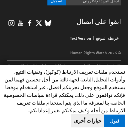
تسجيل
gram
ouTube
Facebook
BlueSky
X
ابقوا على اتصال
Footer
خريطة الموقع
Text Version
menu
© 2026 Human Rights Watch
Human Rights Watch
| 350 Fifth Avenue, 34th Floor | New York,
NY
Human Rights Watch cookie preferences
نستخدم ملفات تعريف الارتباط (كوكيز)، وتقنيات التتبع،
10118-3299
USA
|
t
1.212.290.4700
وأدوات التحليل التابعة لجهة ثالثة من أجل تحسين فهمنا لمن
Human Rights Watch
is a 501(C)(3) nonprofit registered in the US
يستخدم الموقع وجعل تجربتكم أفضل. عبر استخدام موقعنا
under EIN: 13-2875808
فإنكم توافقون على ذلك. يمكنكم قراءة سياسات الخصوصية
الخاصة بنا لمعرفة ما الذي يتم استخدام ملفات تعريف
الارتباط من أجله وكيف يمكنكم تغيير إعداداتكم.
خيارات أخرى
قبول