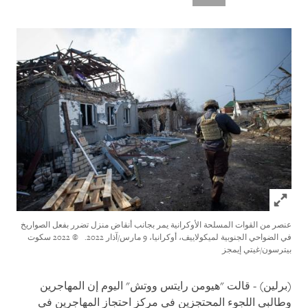
Click to expand Image
عنصر من القوات المسلحة الأوكرانية يمر بجانب أنقاض منزل تضرر بفعل الصواريخ
في الضواحي الجنوبية لميكولاييف، أوكرانيا، 9 مارس/آذار 2022.
© 2022 سكوت
بيترسون/غيتي إيمجز
(برلين) - قالت "هيومن رايتس ووتش" اليوم إن المهاجرين
وطالبي اللجوء المحتجزين في مركز احتجاز المهاجرين في