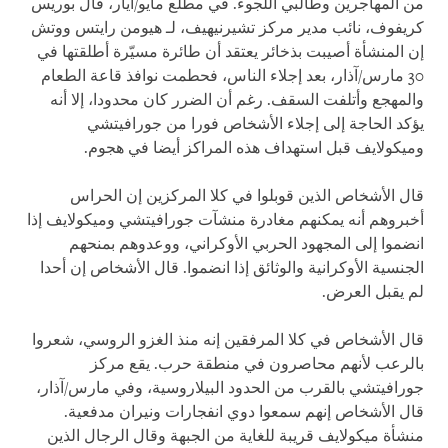
من المهاجرين وطالبي اللجوء. في مطلع مايو/أيار، قال بوريس
كريفوف، نائب مدير مركز تشيرنيهيف، لـ هيومن رايتس ووتش
إن المنشأة أصيبت بذخائر يعتقد أن طائرة مسيّرة أطلقتها في
30 مارس/آذار، بعد إجلاء الناس، فحطمت نوافذ قاعة الطعام
والمهجع وأتلفت السقف. رغم أن الضرر كان محدودا، إلا أنه
يؤكد الحاجة إلى إجلاء الأشخاص فورا من جورافيتشي
وميكولايف قبل استهداف هذه المراكز أيضا في هجوم.
قال الأشخاص الذين قوبلوا في كلا المركزين إن الحراس
أخبروهم أنه يمكنهم مغادرة منشآت جورافيتشي وميكولايف إذا
انضموا إلى المجهود الحربي الأوكراني، ووعدوهم بمنحهم
الجنسية الأوكرانية والوثائق إذا انضموا. قال الأشخاص إن أحدا
لم يقبل العرض.
قال الأشخاص في كلا المرفقين إنه منذ الغزو الروسي، شعروا
بالرعب لأنهم محاصرون في منطقة حرب. يقع مركز
جورافيتشي بالقرب من الحدود البيلاروسية، وفي مارس/آذار،
قال الأشخاص إنهم سمعوا دوي انفجارات ونيران مدفعية.
منشأة ميكولايف قريبة للغاية من الجبهة وقال الرجال الذين