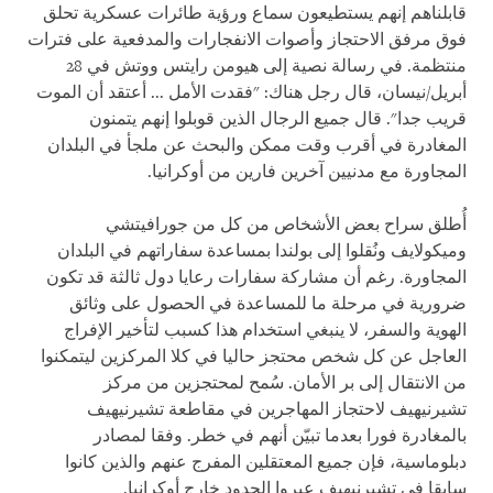
قابلناهم إنهم يستطيعون سماع ورؤية طائرات عسكرية تحلق
فوق مرفق الاحتجاز وأصوات الانفجارات والمدفعية على فترات
منتظمة. في رسالة نصية إلى هيومن رايتس ووتش في 28
أبريل/نيسان، قال رجل هناك: "فقدت الأمل ... أعتقد أن الموت
قريب جدا". قال جميع الرجال الذين قوبلوا إنهم يتمنون
المغادرة في أقرب وقت ممكن والبحث عن ملجأ في البلدان
المجاورة مع مدنيين آخرين فارين من أوكرانيا.
أُطلق سراح بعض الأشخاص من كل من جورافيتشي
وميكولايف ونُقلوا إلى بولندا بمساعدة سفاراتهم في البلدان
المجاورة. رغم أن مشاركة سفارات رعايا دول ثالثة قد تكون
ضرورية في مرحلة ما للمساعدة في الحصول على وثائق
الهوية والسفر، لا ينبغي استخدام هذا كسبب لتأخير الإفراج
العاجل عن كل شخص محتجز حاليا في كلا المركزين ليتمكنوا
من الانتقال إلى بر الأمان. سُمح لمحتجزين من مركز
تشيرنيهيف لاحتجاز المهاجرين في مقاطعة تشيرنيهيف
بالمغادرة فورا بعدما تبيّن أنهم في خطر. وفقا لمصادر
دبلوماسية، فإن جميع المعتقلين المفرج عنهم والذين كانوا
سابقا في تشيرنيهيف عبروا الحدود خارج أوكرانيا.