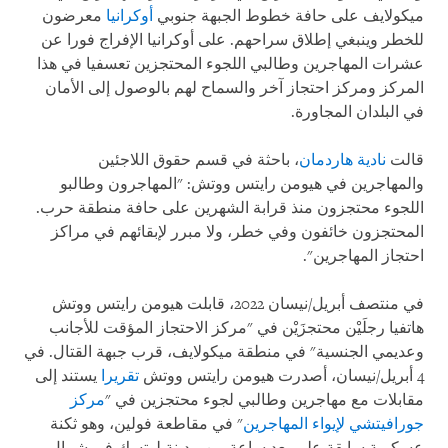
ميكولايف على حافة خطوط الجبهة جنوبي
أوكرانيا
معرضون
للخطر وينبغي إطلاق سراحهم. على أوكرانيا الإفراج فورا عن
عشرات المهاجرين وطالبي اللجوء المحتجزين تعسفيا في هذا
المركز ومركز احتجاز آخر والسماح لهم بالوصول إلى الأمان
في البلدان المجاورة.
قالت
نادية هاردمان
، باحثة في قسم حقوق اللاجئين
والمهاجرين في هيومن رايتس ووتش: "المهاجرون وطالبو
اللجوء محتجزون منذ قرابة الشهرين على حافة منطقة حرب.
المحتجزون خائفون وفي خطر، ولا مبرر لإبقائهم في مراكز
احتجاز المهاجرين".
في منتصف أبريل/نيسان 2022، قابلت هيومن رايتس ووتش
هاتفيا رجلَيْن محتجزَيْن في "مركز الاحتجاز المؤقت للأجانب
وعديمي الجنسية" في منطقة ميكولايف، قرب جبهة القتال. في
4 أبريل/نيسان، أصدرت هيومن رايتس ووتش
تقريرا
يستند إلى
مقابلات مع مهاجرين وطالبي لجوء محتجزين في "
مركز
جورافيتشي لإيواء المهاجرين
" في مقاطعة فولين، وهو ثكنة