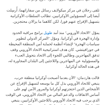
تلقى رجلان في مركز ميكولايف رسائل من سفاراتهما، أُرسِلت
أيضا إلى المسؤولين الأوكرانيين، تطالب السلطات الأوكرانية
بتسهيل الإفراج عنهم فورا، لكن كلاهما ما يزالان محتجزين.
يموّل "الاتحاد الأوروبي" منذ أمد
طويل
برامج مراقبة الحدود
وإدارة الهجرة في أوكرانيا، وموّل "المركز الدولي لتطوير
سياسات الهجرة" لإنشاء أنظمة لحماية أمن المنطقة المحيطة
في جورافيتشي. كان هدف استراتيجية الاتحاد الأوروبي وقف
تدفق المهاجرين وطالبي اللجوء إلى الاتحاد بتحويل العبء
والمسؤولية عن المهاجرين واللاجئين إلى البلدان المجاورة له،
في هذه الحالة أوكرانيا.
قالت هاردمان: "الآن بعدما أصبحت أوكرانيا منطقة حرب،
ينبغي للاتحاد الأوروبي بذل كل ما بوسعه لتسهيل الإفراج عن
الأشخاص الذين احتجزتهم أوكرانيا والمرور الآمن لهم على
أساس الاتفاقات والدعم المالي من الاتحاد الأوروبي، في الوقت
الذي يرحب فيه الاتحاد الأوروبي باللاجئين الأوكرانيين، ينبغي