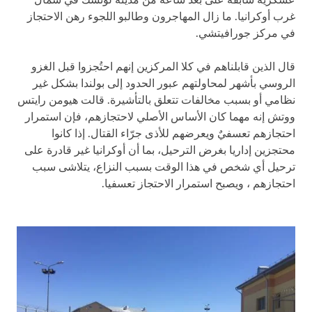
عسكرية سابقة على بعد ساعة من مدينة لوتسك في شمال
غرب أوكرانيا. ما زال المهاجرون وطالبو اللجوء رهن الاحتجاز
في مركز جورافيتشي.
قال الذين قابلناهم في كلا المركزين إنهم احتُجزوا قبل الغزو
الروسي بأشهر لمحاولتهم عبور الحدود إلى بولندا بشكل غير
نظامي أو بسبب مخالفات تتعلق بالتأشيرة. قالت هيومن رايتس
ووتش إنه مهما كان الأساس الأصلي لاحتجازهم، فإن استمرار
احتجازهم تعسفيٌ ويعرضهم للأذى جرّاء القتال. إذا كانوا
محتجزين إداريا بغرض الترحيل، بما أن أوكرانيا غير قادرة على
ترحيل أي شخص في هذا الوقت بسبب النزاع، يتلاشى سبب
احتجازهم ، ويصبح استمرار الاحتجاز تعسفيا.