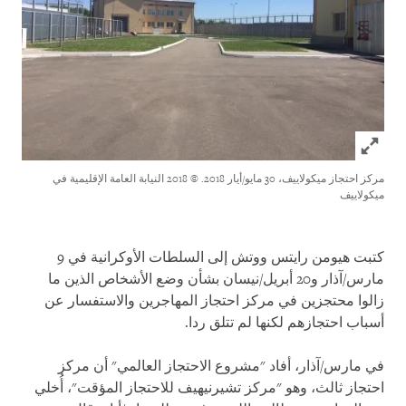
Click to expand Image
مركز احتجاز ميكولاييف، 30 مايو/أيار 2018.
© 2018 النيابة العامة الإقليمية في
ميكولاييف
كتبت هيومن رايتس ووتش إلى السلطات الأوكرانية في 9
مارس/آذار و20 أبريل/نيسان بشأن وضع الأشخاص الذين ما
زالوا محتجزين في مركز احتجاز المهاجرين والاستفسار عن
أسباب احتجازهم لكنها لم تتلق ردا.
في مارس/آذار، أفاد "مشروع الاحتجاز العالمي" أن مركز
احتجاز ثالث، وهو "مركز تشيرنيهيف للاحتجاز المؤقت"، أُخلي