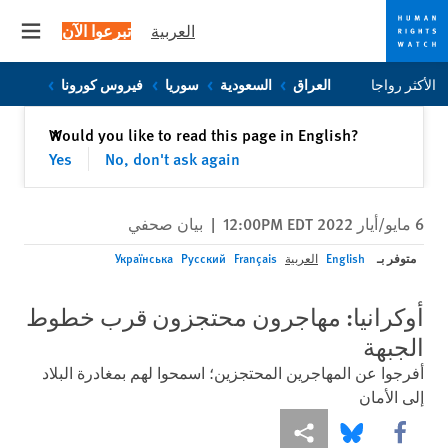
العربية
تبرعوا الآن
 menu
Skip
Skip
الأكثر رواجا
العراق
السعودية
سوريا
فيروس كورونا
to
to
cookie
main
إغلاق
Would you like to read this page in English?
✕
content
privacy
Yes
No, don't ask again
notice
6 مايو/أيار 2022 12:00PM EDT
|
بيان صحفي
متوفر بـ
English
العربية
Français
Русский
Українська
أوكرانيا: مهاجرون محتجزون قرب خطوط
الجبهة
أفرجوا عن المهاجرين المحتجزين؛ اسمحوا لهم بمغادرة البلاد
إلى الأمان
Share this via Facebook
Share this via مشاركة
Share this via Bluesky