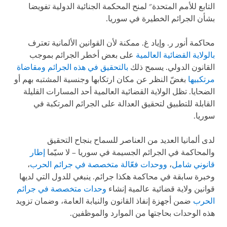
التابع للأمم المتحدة" لمنح المحكمة الجنائية الدولية تفويضا
بشأن الجرائم الخطيرة في سوريا.
محاكمة أنور ر. وإياد غ. ممكنة لأن القوانين الألمانية تعترف
بالولاية القضائية العالمية
على بعض أخطر الجرائم بموجب
القانون الدولي. يسمح ذلك
بالتحقيق في هذه الجرائم ومقاضاة
مرتكبيها
بغضّ النظر عن مكان ارتكابها وجنسية المشتبه بهم أو
الضحايا. تظل الولاية القضائية العالمية أحد المسارات القليلة
القابلة للتطبيق لتحقيق العدالة على الجرائم المرتكبة في
سوريا.
لدى ألمانيا العديد من العناصر للسماح بنجاح التحقيق
والمحاكمة في الجرائم الجسيمة في سوريا – لا سيّما
إطار
قانوني شامل
،
ووحدات فعّالة متخصصة في جرائم الحرب
،
وخبرة سابقة في محاكمة هكذا جرائم. ينبغي للدول التي لديها
قوانين ولاية قضائية عالمية إنشاء
وحدات متخصصة في جرائم
الحرب
ضمن أجهزة إنفاذ القانون والنيابة العامة، وضمان تزويد
هذه الوحدات بحاجتها من الموارد والموظفين.