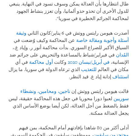
طال انتظارها بأن العدالة يمكن وسوف تسود في النهاية. ينبغي
للدول الأخرى أن تحذو حذو ألمانيا، وأن تعزز بنشاط الجهود
لمحاكمة الجرائم الخطيرة في سوريا".
أصدرت هيومن رايتس ووتش في 6 يناير/كانون الثاني
وثيقة
أسئلة وأجوبة
ومقالة خاصة
عن المحاكمة وكيف وُضعت في
السياق الأكبر للصراع السوري. بدأت محاكمة أنور ر. وإياد غ.،
المُدان
في فبراير/شباط بالمساعدة والتحريض على جرائم ضد
الإنسانية،
في أبريل/نيسان 2020
وكانت
أول محاكمة
في أي
مكان في العالم
للتعذيب
الذي ترعاه الدولة في سوريا. ما يزال
استئناف
إدانة إياد غ. قيد النظر.
قالت هيومن رايتس ووتش إن
ناجين، ومحامين، ونشطاء
سوريين
لعبوا دورا محوريا في جعل هذه المحاكمة حقيقة، ليس
فقط بالضغط من أجل العدالة، لكن أيضا بوضع الأساس الذي
يجعل العدالة ممكنة.
أدلى أكثر من 80 شاهدا بإفادتهم أمام المحكمة، بمن فيهم
محتجزون سابقون
، وموظفون سابقون في الحكومة السورية،