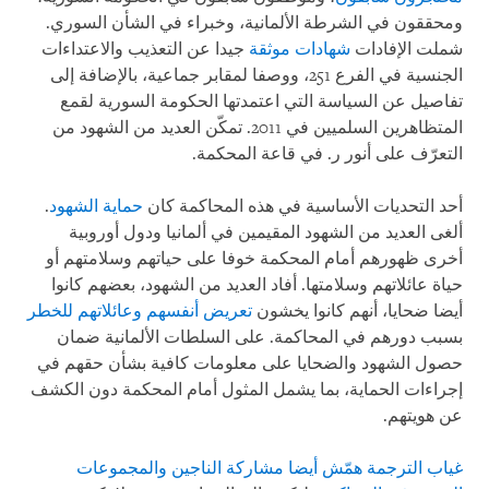
ومحققون في الشرطة الألمانية، وخبراء في الشأن السوري.
شملت الإفادات
شهادات موثقة
جيدا عن التعذيب والاعتداءات
الجنسية في الفرع 251، ووصفا لمقابر جماعية، بالإضافة إلى
تفاصيل عن السياسة التي اعتمدتها الحكومة السورية لقمع
المتظاهرين السلميين في 2011. تمكّن العديد من الشهود من
التعرّف على أنور ر. في قاعة المحكمة.
أحد التحديات الأساسية في هذه المحاكمة كان
حماية الشهود
.
ألغى العديد من الشهود المقيمين في ألمانيا ودول أوروبية
أخرى ظهورهم أمام المحكمة خوفا على حياتهم وسلامتهم أو
حياة عائلاتهم وسلامتها. أفاد العديد من الشهود، بعضهم كانوا
أيضا ضحايا، أنهم كانوا يخشون
تعريض أنفسهم وعائلاتهم للخطر
بسبب دورهم في المحاكمة. على السلطات الألمانية ضمان
حصول الشهود والضحايا على معلومات كافية بشأن حقهم في
إجراءات الحماية، بما يشمل المثول أمام المحكمة دون الكشف
عن هويتهم.
غياب الترجمة
همّش أيضا مشاركة الناجين والمجموعات