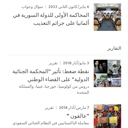
6 يناير/كانون الثاني 2022
سؤال وجواب
المحاكمة الأولى للدولة السورية في
ألمانيا على جرائم التعذيب
التقارير
3 مايو/أيار 2018
تقرير
نقطة ضغط: تأثیر "المحكمة الجنائیة
الدولیة" على القضاء الوطني
دروس من كولومبیا، جورجیا، غینیا، والمملكة
المتحدة
7 مارس/آذار 2018
تقرير
”عالقون “
معاملة الباكستانيين في النظام الجنائي السعودي