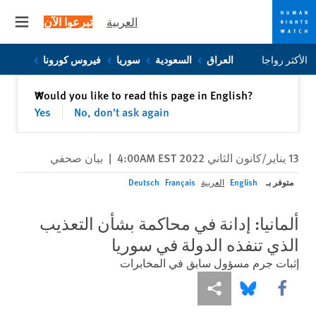
العربية
تبرعوا الآن
 menu
Skip
Skip
الأكثر رواجا
العراق
السعودية
سوريا
فيروس كورونا
to
to
cookie
main
إغلاق
Would you like to read this page in English?
✕
content
privacy
Yes
No, don't ask again
notice
13 يناير/كانون الثاني 2022 4:00AM EST
|
بيان صحفي
متوفر بـ
English
العربية
Français
Deutsch
ألمانيا: إدانة في محاكمة بشأن التعذيب
الذي تنفذه الدولة في سوريا
إثبات جرم مسؤول سابق في المخابرات
Share this via Facebook
Share this via مشاركة
Share this via Bluesky