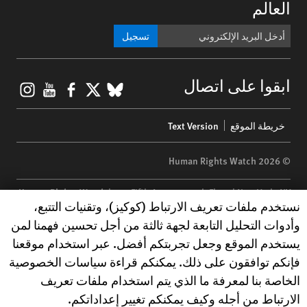
العالم
تسجيل
gram
ouTube
Facebook
BlueSky
X
ابقوا على اتصال
Footer
خريطة الموقع
Text Version
menu
© 2026 Human Rights Watch
Human Rights Watch
| 350 Fifth Avenue, 34th Floor | New York,
NY
Human Rights Watch cookie preferences
نستخدم ملفات تعريف الارتباط (كوكيز)، وتقنيات التتبع،
10118-3299
USA
|
t
1.212.290.4700
وأدوات التحليل التابعة لجهة ثالثة من أجل تحسين فهمنا لمن
Human Rights Watch
is a 501(C)(3) nonprofit registered in the US
يستخدم الموقع وجعل تجربتكم أفضل. عبر استخدام موقعنا
under EIN: 13-2875808
فإنكم توافقون على ذلك. يمكنكم قراءة سياسات الخصوصية
الخاصة بنا لمعرفة ما الذي يتم استخدام ملفات تعريف
الارتباط من أجله وكيف يمكنكم تغيير إعداداتكم.