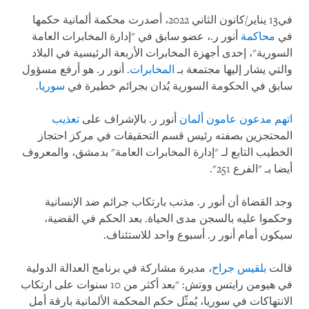
في13 يناير/كانون الثاني 2022، أصدرت محكمة ألمانية حكمها
في
محاكمة
أنور ر.، عضو سابق في "إدارة المخابرات العامة
السورية"، إحدى أجهزة المخابرات الأربعة الرئيسية في البلاد
والتي يشار إليها مجتمعة بـ
المخابرات
. أنور ر. هو أرفع مسؤول
سابق في الحكومة السورية يُدان بجرائم خطيرة في
سوريا
.
اتهم مدعون عامون ألمان
أنور ر. بالإشراف على
تعذيب
المحتجزين بصفته رئيس قسم التحقيقات في مركز احتجاز
الخطيب التابع لـ "إدارة المخابرات العامة" بدمشق، والمعروف
أيضا بـ "الفرع 251".
وجد القضاة أن أنور ر. مذنب بارتكاب جرائم ضد الإنسانية
وحكموا عليه بالسجن مدى الحياة. بعد الحكم في القضية،
سيكون أمام أنور ر. أسبوع واحد للاستئناف.
قالت
بلقيس جراح
، مديرة مشاركة في برنامج العدالة الدولية
في هيومن رايتس ووتش: "بعد أكثر من 10 سنوات على ارتكاب
الانتهاكات في سوريا، يُمثّل حكم المحكمة الألمانية بارقة أمل