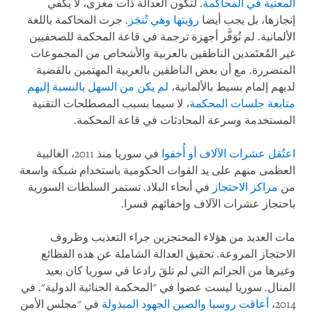
المعنية في المحاكمة
. لتكون العدالة ذات مغزى، لا يكفي
إنجازها، بل يجب أيضا
رؤيتها وهي تُنجَز
. جرت المحاكمة باللغة
الألمانية. لم تُوَفَّر أجهزة ترجمة في قاعة المحكمة للصحفيين
غير المُعتَمدين الناطقين بالعربية والأشخاص من المجموعات
المتضررة. مع أن بعض الناطقين بالعربية المهتمين بالقضية
لديهم إلمام بسيط بالألمانية،
لم يكن من السهل بالنسبة إليهم
متابعة جلسات المحكمة
، لا سيما بسبب المصطلحات التقنية
المستخدمة وسرعة المحادثات في قاعة المحكمة.
اعتُقل عشرات الآلاف أو أُخفوا
في سوريا منذ 2011، الغالبية
العظمى منهم على يد القوات الحكومية باستخدام شبكة واسعة
من
مراكز الاحتجاز
في أنحاء البلاد. تستمر السلطات السورية
باحتجاز عشرات الآلاف وإخفائهم قسرا.
مات العديد من هؤلاء المحتجزين جراء التعذيب وظروف
الاحتجاز المروعة. تحقيق العدالة الشاملة عن هذه الفظائع
وغيرها من الجرائم التي لم تلقَ رادعا في سوريا كان بعيد
المنال. سوريا ليست عضوا في "المحكمة الجنائية الدولية". في
2014،
أعاقت روسيا والصين الجهود المبذولة
في "مجلس الأمن