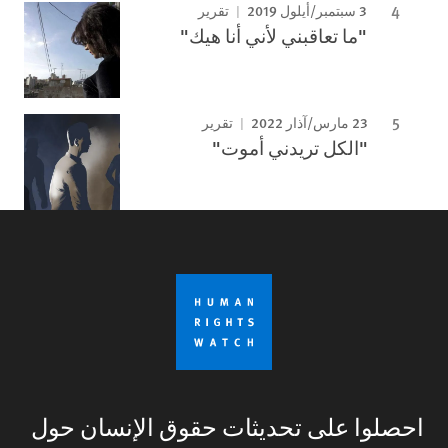
3 سبتمبر/أيلول 2019
تقرير
"ما تعاقبني لأني أنا هيك"
23 مارس/آذار 2022
تقرير
"الكل تريدني أموت"
احصلوا على تحديثات حقوق الإنسان حول