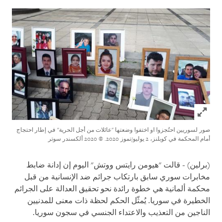
Click to expand Image
صور لسوريين احتُجزوا او اختفوا وضعتها "عائلات من أجل الحرية" في إطار احتجاج
أمام المحكمة في كوبلنز، 2 يوليو/تموز 2020.
© 2020 ألكسندر سوتر
(برلين) - قالت "هيومن رايتس ووتش" اليوم إن إدانة ضابط
مخابرات سوري سابق بارتكاب جرائم ضد الإنسانية من قبل
محكمة ألمانية هي خطوة رائدة نحو تحقيق العدالة على الجرائم
الخطيرة في سوريا. يُمثّل الحكم لحظة ذات معنى للمدنيين
الناجين من التعذيب والاعتداء الجنسي في سجون سوريا.