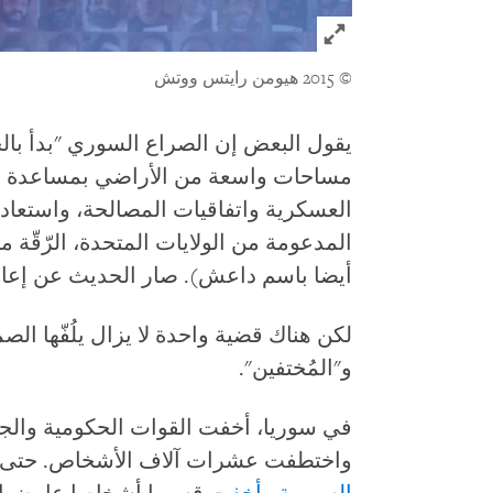
Click to expand Image
© 2015 هيومن رايتس ووتش
يقول البعض إن الصراع السوري "بدأ بال
مساحات واسعة من الأراضي بمساعدة رو
العسكرية واتفاقيات المصالحة، واستعاد
المدعومة من الولايات المتحدة، الرّقّة م
أيضا باسم داعش). صار الحديث عن إعادة
لكن هناك قضية واحدة لا يزال يلُفّها ا
و"المُختفين".
في سوريا، أخفت القوات الحكومية والج
واختطفت عشرات آلاف الأشخاص. حتى ق