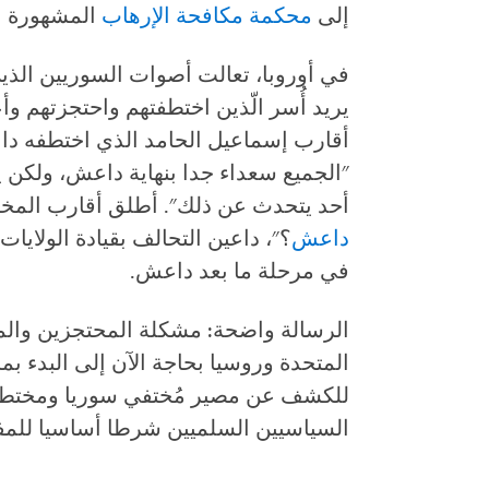
إلى
محكمة مكافحة الإرهاب
المشهورة با
في أوروبا، تعالت أصوات السوريين الذين
يريد أُسر الّذين اختطفتهم واحتجزتهم و
"الجميع سعداء جدا بنهاية داعش، ولكن ي
أحد يتحدث عن ذلك". أطلق أقارب المخت
داعش
؟"، داعين التحالف بقيادة الولايات
في مرحلة ما بعد داعش.
الرسالة واضحة: مشكلة المحتجزين والمف
المتحدة وروسيا بحاجة الآن إلى البدء بما 
للكشف عن مصير مُختفي سوريا ومختطفي
السياسيين السلميين شرطا أساسيا للم