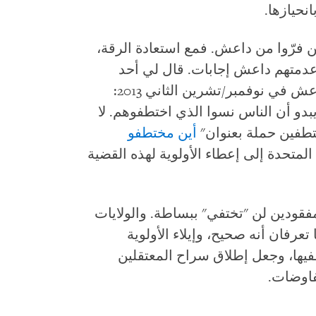
نحيازها.
 فرّوا من داعش. فمع استعادة الرقة،
أعدمتهم داعش إجابات. قال لي أحد
أقارب إسماعيل الحامد الذي اختطفه داعش في نوفمبر/تشرين الثاني 2013:
بدو أن الناس نسوا الذي اختطفوهم. لا
طفين حملة بعنوان"
أين مختطفو
 المتحدة إلى إعطاء الأولوية لهذه القضية
قودين لن "تختفي" ببساطة. والولايات
تعرفان أنه صحيح، وإيلاء الأولوية
ها، وجعل إطلاق سراح المعتقلين
فاوضات.