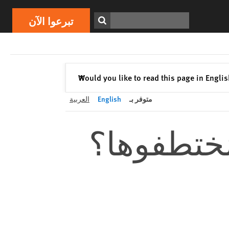
تبرعوا الآن
Print
ابحث
تبرعوا الآن
إغلاق
Would you like to read this page in Engli
✕
متوفر بـ
English
العربية
مُختطفوها؟