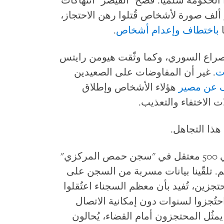
لحكومة سلميا. فضح "القيصر" انتهاكات
الحكومة، حيث انشق وسرّب أكثر من 55 ألف صورة لأشخاص قُتلوا رهن الاحتجاز،
ا
باختطاف وإعدام أشخاص
.
راع السوري، وكما وثّقت هيومن رايتس
ت
. غير أن المفاوضات على الصعيدين
 عن مصير
هؤلاء الأشخاص وإطلاق
 الاختفاء والتعذيب.
هذا التجاهل.
ففي 17 أكتوبر/تشرين الأول، أعلن حوالي 500 معتقل في "سجن حمص المركزي"
م. تلقّينا بيانات مسربة من السجن على
زين، تُفيد بأن معظم السجناء اعتُقلوا
تُجزوا لسنوات دون إمكانية الاتصال
مثُل المحتجزون أمام القضاء، يُحالون