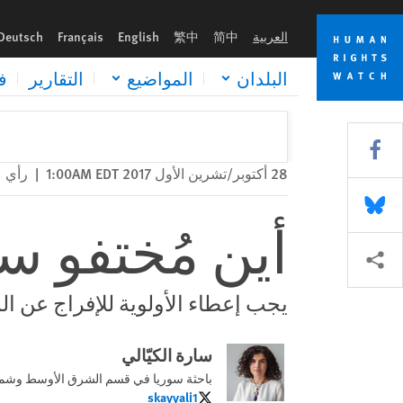
Skip
Skip
أين مُختفو سوريا ومُعتقلوها ومُختطفوها؟
to
to
العربية
简中
繁中
English
Français
Deutsch
cookie
main
content
privacy
البلدان
المواضيع
التقارير
ف
notice
Share this via Facebook
28 أكتوبر/تشرين الأول 2017 1:00AM EDT
|
رأي
Share this via Bluesky
أين مُختفو س
Share this via مشاركة
يجب إعطاء الأولوية للإفراج عن ال
سارة الكيّالي
باحثة سوريا في قسم الشرق الأوسط وشمال
skayyali1