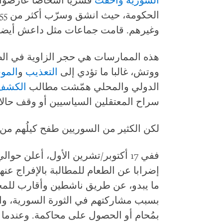
السورية وأخفت
قسريا أشخاصا عارضوا ا
وغيرهم. قامت جماعات مثل داعش أيض
هذه الممارسات هي حجر الزاوية في الص
ووتش، غالبا ما تؤدي إلى
التعذيب
و
المو
الدولي والمحلي همّشت مطالب
الكشف
سراح المعتقلين السياسيين أو وقف حالات
لكن الكثير من السوريين طفح كيلُهم من 
إضرابا عن الطعام للمطالبة بالإفراج عنه
ما يبدو، عن طريق ناشطين وأقارب للمحتج
بسبب مشاركتهم في الثورة السورية، واح
بمُحام أو الحصول على محاكمة. وعندما ي