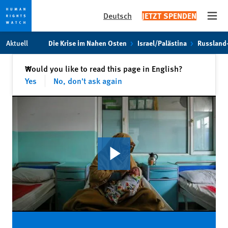
Deutsch
JETZT SPENDEN
Open
Skip
Skip
Aktuell
Die Krise im Nahen Osten
Israel/Palästina
Russland
to
to
cookie
main
Schließen
Would you like to read this page in English?
✕
privacy
content
Yes
No, don't ask again
notice