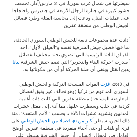
سيطرتها في شمال غرب سوريا. في 21 مارس/آذار، تجمعت
حشود كبيرة في جنازة الرجال الأربعة في جنديرس واحتجاجا
على عمليات القتل، ودعت إلى محاسبة القتلة وطرد فصائل
الجيش الوطني من منطقة عفرين.
أدانت عدة مجموعات تابعة للجيش الوطني السوري الحادثة،
بما فيها فصيل جيش الشرقية نفسه و"الفيلق الأول"، أحد
الفيالق الثلاثة الرئيسية التي تنضوي تحته مختلف الفصائل.
أصدرت "حركة البناء والتحرير" التي تضم جيش الشرقية
بيانا
يدين القتل وينفي أي صلة الحركة أو أي من مكوناتها به.
في 2018،
غزت
القوات المسلحة التركية والجيش الوطني
السوري المدعوم من تركيا (وهو تحالف غير وثيق لفصائل
المعارضة المسلحة) منطقة عفرين التي كانت ذات أغلبية
كردية في حلب وسيطرت عليها، مما أدى إلى مقتل عشرات
المدنيين وتشريد عشرات الآلاف، بحسب "الأمم المتحدة". منذ
ذلك الحين، سيطر
أكثر من 40 فصيلا من الجيش الوطني
على
قرى أو بلدات أو حتى أحياء منفردة في منطقة عفرين. أوضح
العامل في المجال الإنساني أن جيش الشرقية يسيطر على