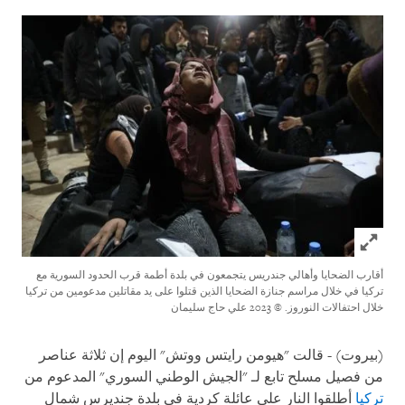
Click to expand Image
أقارب الضحايا وأهالي جندريس يتجمعون في بلدة أطمة قرب الحدود السورية مع
تركيا في خلال مراسم جنازة الضحايا الذين قتلوا على يد مقاتلين مدعومين من تركيا
خلال احتفالات النوروز.
© 2023 علي حاج سليمان
(بيروت) - قالت "هيومن رايتس ووتش" اليوم إن ثلاثة عناصر
من فصيل مسلح تابع لـ "الجيش الوطني السوري" المدعوم من
تركيا
أطلقوا النار على عائلة كردية في بلدة جنديرس شمال