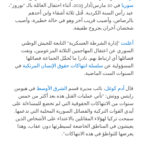
سوريا
في 20 مارس/آذار 2023، أثناء احتفال العائلة بالـ "نوروز"،
عيد رأس السنة الكردية. قُتل ثلاثة أشقاء وابن أحدهم
بالرصاص، وأصيب قريب آخر وهو في حالة خطيرة، وأصيب
شخصان آخران بجروح طفيفة.
أعلنت
"إدارة الشرطة العسكرية" التابعة للجيش الوطني
السوري عن اعتقال المهاجمين الثلاثة المزعومين، ونفت
فصائلها أي ارتباط بهم. نادرا ما تُحمِّل الجماعة فصائلها
المسؤولية عن
سلسلة
انتهاكات
حقوق الإنسان
المرتكبة
في
السنوات الست الماضية.
قال
آدم كوغل
، نائب مديرة قسم
الشرق الأوسط
في هيومن
رايتس ووتش: "تأتي عمليات القتل هذه بعد أكثر من خمس
سنوات من الانتهاكات الحقوقية التي لم تخضع للمساءلة على
أيدي القوات التركية والفصائل السورية المحلية التي تدعمها.
سمحت تركيا لهؤلاء المقاتلين بالاعتداء على الأشخاص الذين
يعيشون في المناطق الخاضعة لسيطرتها دون عقاب، وهذا
يعرضها للتواطؤ في هذه الانتهاكات".