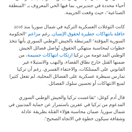
أحياء محددة في جنديرس، بما فيها الحي المعروف بـ "المنطقة
الصناعية"، حيث وقعت الجريمة.
كانت التوغلات العسكرية التركية في شمال سوريا منذ 2016
حافلة
بانتهاكات خطيرة لحقوق الإنسان
. رغم
مزاعم
"الحكومة
السورية المؤقتة" المرتبطة بالجيش الوطني السوري بأنها تتخذ
خطوات لمحاسبة منتهكي الحقوق، تُواصل فصائل الجيش
الوطني المدعومة من تركيا
ارتكاب
انتهاكات جسيمة
، من
ضمنها القتل خارج نطاق القضاء، والنهب والاستيلاء غير
القانوني على الممتلكات، والاختفاء القسري. رغم أن تركيا
تمارس سيطرة عسكرية على الفصائل المحلية، لم تفعل كثيرا
لمنع الانتهاكات أو تحسين سلوك الفصائل.
قال آدم كوغل: "تقاعست تركيا والجيش الوطني السوري
المدعوم من تركيا في عفرين باستمرار عن حماية المدنيين في
شمال سوريا. ضمان محاسبة هؤلاء القتلة بطريقة عادلة
وشفافة سيكون خطوة في الاتجاه الصحيح".