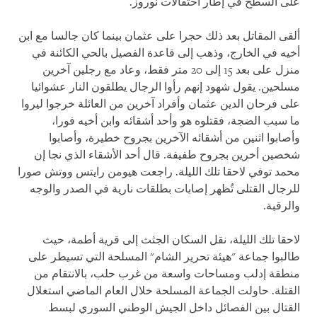
على السطح في إطار احتفالات نوروز.
ألقى المقاتل بعد ذلك حجرا على عثمان بينما كان جالسا مع ابن
أخيه في الخارج، وذهب إلى قاعدة الفصيل بالحي الكائنة في
منزل على بعد 15 إلى 20 متر فقط، وعاد مع رجلين آخرين
مسلحين. يقول شهود إنهم رأوا الرجال يطلقون النار عشوائيا
على فرحان الدين عثمان وأفراد آخرين من العائلة خرجوا ليروا
ما سبب الضجة، فقتلوه هو وأحد أشقائه وابن أخيه فورا،
وأصابوا اثنين من أشقائه الآخرين بجروح خطيرة، وأصابوا
شخصين أخرين بجروح طفيفة. قال أحد الأشقاء الذي نجا إن
محمد توفي لاحقا تلك الليلة. راجعت هيومن رايتس ووتش صورا
للرجال القتلى تُظهر إصابات بطلقات نارية في الصدر والوجه
والرقبة.
لاحقا تلك الليلة، نقل السكان الجثث إلى قرية أطمة، حيث
طالبوا جماعة "هيئة تحرير الشام" المسلحة التي تسيطر على
منطقة إدلب ومساحات واسعة من غرب حلب، بالانتقام من
القتلة. حاولت الجماعة المسلحة خلال العام الماضي استغلال
القتال بين الفصائل داخل الجيش الوطني السوري لبسط