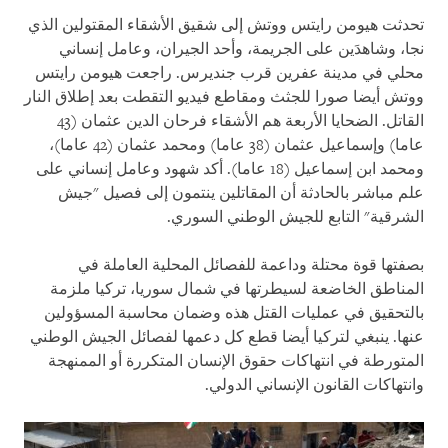
تحدثت هيومن رايتس ووتش إلى شقيق الأشقاء المقتولين الذي
نجا، وشاهدَين على الجريمة، وأحد الجيران، وعامل إنساني
محلي في مدينة عفرين قرب جنديرس. راجعت هيومن رايتس
ووتش أيضا صورا للجثث ومقاطع فيديو التقطت بعد إطلاق النار
القاتل. الضحايا الأربعة هم الأشقاء فرحان الدين عثمان (43
عاما) وإسماعيل عثمان (38 عاما) ومحمد عثمان (42 عاما)،
ومحمد ابن إسماعيل (18 عاما). أكد شهود وعامل إنساني على
علم مباشر بالحادثة أن المقاتلين ينتمون إلى فصيل "جيش
الشرقية" التابع للجيش الوطني السوري.
بصفتها قوة محتلة وداعمة للفصائل المحلية العاملة في
المناطق الخاضعة لسيطرتها في شمال سوريا، تركيا ملزمة
بالتحقيق في عمليات القتل هذه وضمان محاسبة المسؤولين
عنها. ينبغي لتركيا أيضا قطع كل دعمها لفصائل الجيش الوطني
المتورطة في انتهاكات حقوق الإنسان المتكررة أو الممنهجة
وانتهاكات القانون الإنساني الدولي.