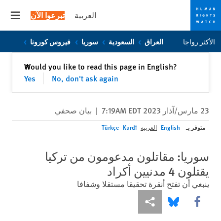
العربية
تبرعوا الآن
 menu
Skip
Skip
الأكثر رواجا
العراق
السعودية
سوريا
فيروس كورونا
to
to
cookie
main
إغلاق
Would you like to read this page in English?
✕
content
privacy
Yes
No, don't ask again
notice
23 مارس/آذار 2023 7:19AM EDT
|
بيان صحفي
متوفر بـ
English
العربية
Kurdî
Türkçe
سوريا: مقاتلون مدعومون من تركيا
يقتلون 4 مدنيين أكراد
ينبغي أن تفتح أنقرة تحقيقا مستقلا وشفافا
Share this via Facebook
Share this via مشاركة
Share this via Bluesky