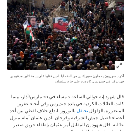
Click to expand Image
أكراد سوريون يحملون صور إثنين من الضحايا الذين قتلوا على يد مقاتلين مدعومين
في تركيا في جندريس.
© 2023 علي حاج سليمان
قال شهود إنه حوالي الساعة 7 مساء في 20 مارس/آذار، بينما
كانت العائلات الكردية في بلدة جنديرس وفي أنحاء عفرين
المتضررة بالزلزال
تحتفل
بالنوروز، اندلع خلاف لفظي بين أحد
أعضاء فصيل جيش الشرقية وفرحان الدين عثمان أمام منزل
عائلته. قال شهود إن المقاتل أمر عثمان بإطفاء حريق صغير