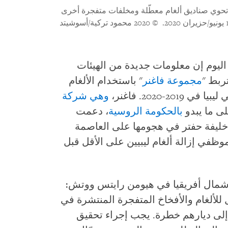
 تحوي صناديق ألغام معطّلة ومخلفات متفجرة أخرى
© 2020 محمود تركية/أسوشيتد
ليوم إن معلومات جديدة من الهيئات
تربط "
مجموعة فاغنر
" باستخدام الألغام
-2020. فاغنر،
وهي شركة
ى ما يبدو
بالحكومة الروسية
، دعمت
ة خليفة حفتر في هجومها على العاصمة
موظفي إزالة ألغام ليبيين على الأقل قبل
شمال أفريقيا في هيومن رايتس ووتش:
للألغام والأفخاخ المتفجرة المنتشرة في
لى ديارهم خطرة. يجب إجراء تحقيق