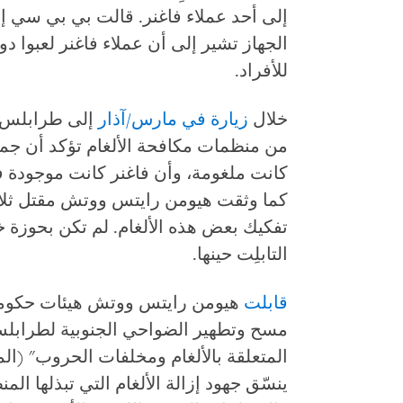
إلى أحد عملاء فاغنر. قالت بي بي سي إ
الجهاز تشير إلى أن عملاء فاغنر لعبوا دو
للأفراد.
خلال
زيارة في مارس/آذار
إلى طرابلس،
كانت ملغومة، وأن فاغنر كانت موجودة 
كما وثقت هيومن رايتس ووتش مقتل ثلاثة
تفكيك بعض هذه الألغام. لم تكن بحوزة خب
التابلِت حينها.
قابلت
هيومن رايتس ووتش هيئات حكومية
مسح وتطهير الضواحي الجنوبية لطرابلس
المتعلقة بالألغام ومخلفات الحروب" (المر
ينسّق جهود إزالة الألغام التي تبذلها الم