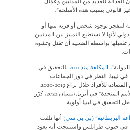
العدالة للعديد من المدنيين وعمّال
 غير قانوني بسبب هذه الأسلحة".
مة لتنفجر بوجود شخص أو قربه منها أو
دولي لأنها لا تستطيع التمييز بين المدنيين
م تفعيلها بواسطة الضحية أن تقتل وتشوه
ات.
لدولية"،
المكلفة منذ 2011
بالتحقيق في
في ليبيا، النظر في دور الجماعات
المسلحة الليبية والأجنبية في زرع الألغام المضادة للأفراد خلال نزاع 2019-2020.
أمام "مجلس الأمن التابع للأمم المتحدة" في أبريل/نيسان 2022، كرّر
ل التحقيق في ليبيا أولوية.
اعة البريطانية" (بي بي سي)
أنها تلقت
ية في جنوب طرابلس واستنتجت أنه يعود