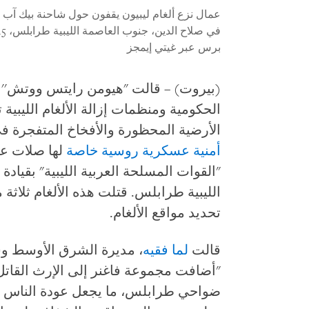
عمال نزع ألغام ليبيون يقفون حول شاحنة بيك آب
في صلاح الدين، جنوب العاصمة الليبية طرابلس، 15 يونيو/حزيران 2020.
برس عبر غيتي إيمجز
(بيروت) – قالت "هيومن رايتس ووتش'' ا
الحكومية ومنظمات إزالة الألغام الليبية 
الأرضية المحظورة والأفخاخ المتفجرة في ليبيا في 2019
أمنية عسكرية روسية خاصة
لها صلات عل
"القوات المسلحة العربية الليبية" بقياد
الليبية طرابلس. قتلت هذه الألغام ثلاثة 
تحديد مواقع الألغام.
قالت
لما فقيه
، مديرة الشرق الأوسط و
"أضافت مجموعة فاغنر إلى الإرث القاتل 
ضواحي طرابلس، ما يجعل عودة الناس إ