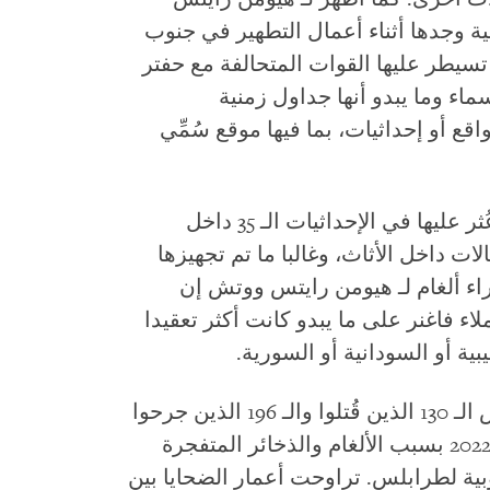
وجدها أثناء أعمال التطهير في جنوب
يطر عليها القوات المتحالفة مع حفتر
ماء وما يبدو أنها جداول زمنية
قع أو إحداثيات، بما فيها موقع سُمِّي
أخفيت الألغام والأشراك المفخخة التي عُثر عليها في الإحداثيات الـ 35 داخل
ات داخل الأثاث، وغالبا ما تم تجهيزها
براء ألغام لـ هيومن رايتس ووتش إن
لاء فاغنر على ما يبدو كانت أكثر تعقيدا
ية أو السودانية أو السورية.
وفقا للمركز الليبي، فإن معظم الأشخاص الـ 130 الذين قُتلوا والـ 196 الذين جرحوا
في ليبيا بين مايو/أيار 2020 ومارس/آذار 2022 بسبب الألغام والذخائر المتفجرة
بية لطرابلس. تراوحت أعمار الضحايا بين