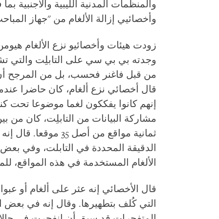
والمنظمات المدنية الليبية والأجنبية بم
وأخصائيي إزالة الألغام من "جهاز المباحث 
زودت هيئات وأخصائيو نزع الألغام هيو
وجدته بي بي سي على التابلِت والتي تشي
من قبل فاغنر فحسب، بل من المرجح أن
قال أخصائي نزع ألغام، كان حاضرا عندما قُ
إنهم كانوا يفككون لغما موضوعا تحت كنب
مشاركة البيانات من التابلِت، كان من ب
ثمانية مواقع من أصل 35
الدقيقة المحددة في التابلت، وفي بعض ا
الألغام المستخدمة في هذه المواقع، لل
قال الأخصائي إنه عثر على ألغام أو عبو
التي كُلف بتطهيرها. وقال إنه في بعض ا
المتفجرات قد سبق أن انفجرت في حالات