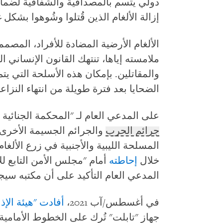
دولي يتسم بالمصداقية والشفافية لضمان 
إزالة الألغام الذين قُتلوا وشُوهوا بشكل
الألغام الأرضية المضادة للأفراد، المصم
ملامسته إياها، تنتهك القانون الإنساني ال
والمقاتلين. بإمكان هذه الأسلحة التي يت
الضحايا بعد فترة طويلة من انتهاء النزاع
على المدعي العام لـ "المحكمة الجنائية ا
جرائم الحرب
والجرائم الجسيمة الأخرى 
خلال
إحاطته
المدعي العام التأكيد على أن مكتبه سيجع
في أغسطس/آب 2021،
أفادت "هيئة الإذ
جهاز "تابلت" تُرِك على الخطوط الأمام