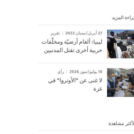
راءة المزيد
27 أبريل/نيسان 2022
تقرير
ليبيا: ألغام أرضيّة ومخلّفات
حربية أخرى تقتل المدنيين
10 يوليو/تموز 2026
رأي
لا غنى عن "الأونروا" في
غزة
لأكثر مشاهدة