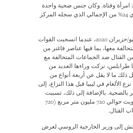
4 و70 عاما ومن بينهم 299 رجلا وفتى و26 امرأة وفتاة. وكان جنس ضحية واحدة
غير واضح. كان ما مجموعه 78 ضحية – أي 24% من الإجمالي الذي سجله المركز
قالت منظمات نزع الألغام إنه بحلول يونيو/حزيران 2020، عندما انسحبت القوات
تحالفة معها، بما فيها عناصر فاغنر من
 الجنوبية بعد 14 شهرا من القتال ضد الجماعات المتحالفة مع
ا طرابلس، تركت وراءها العديد من
ل ذلك ما لا يقل عن أربعة أنواع من
زع الألغام في ليبيا قبل هذا النزاع، إلى
ر بالضحية. بالإضافة إلى ذلك، تسببت
الذخائر غير المنفجرة أو المتروكة في تلويث حوالي 720 مليون متر مربع (720
ب القتال.
س ووتش إلى وزير الخارجية الروسي لعرض