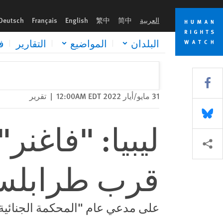
Skip
Skip
ليبيا: "فاغنر" الروسية تزرع ألغاما أرضية قرب طرابلس
to
to
العربية
简中
繁中
English
Français
Deutsch
cookie
main
content
privacy
البلدان
المواضيع
التقارير
ف
notice
Share this via Facebook
31 مايو/أيار 2022 12:00AM EDT
|
تقرير
Share this via Bluesky
ليبيا: "فاغنر
Share this via مشاركة
قرب طرابل
على مدعي عام "المحكمة الجنائية ا