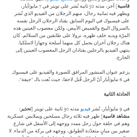
قاسية
] آخر، مدته 50 ثانية نُشر على تويتر في 7 مايو/أيار،
ويظهر فيه ثمانية رجال، منهم الرجلان من الفيديو الذي نُشر
على فيسبوك في اليوم السابق. يقتاد الرجلان الرجل نفسه
بالسروال البيج والقميص الأبيض، ولكن معصوب العينين هذه
المرّة ويديه خلف ظهره، نزولا على طابقين من السلالم. كان
هناك رجلان آخران يحمل كل منهما أسلحة وجهازا لاسلكيا.
ينتهي الفيديو بالرجلين يقتادان الرجل المعصوب العينين إلى
الخارج.
يزعم عنوان المنشور المرافق للصورة والفيديو على فيسبوك
في 6 مايو/أيار أنّ الرجل قُتل لاحقا، حيث نُعت بالـ "جيفة".
الحادثة الثانية
في 9 مايو/أيار، نُشر
فيديو
مدته 30 ثانية على تويتر
[تحذير:
مشاهد قاسية
] ظهر فيه ثلاثة رجال مسلحين وبملابس عسكرية
وهم في حلقة حول رجل ممدد ووجهه إلى الأسفل في شارع
صغير بين مبانٍ متعدّدة الطوابق، ووجهه في بركة من الدماء. لا