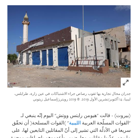
Click to expand Image
جدران محال تجارية بها ثقوب رصاص جراء الاشتباكات في عين زارة، طرابلس،
ليبيا، 14 أكتوبر/تشرين الأول 2019.
© 2019 رويترز/إسماعيل زيتوني
(بيروت) - قالت "هيومن رايتس ووتش" اليوم إنّه ينبغي لـ
"القوات المسلّحة العربية
الليبية
" )القوات المسلحة( أن تحقّق
سريعا في الأدلّة التي تشير إلى أنّ المقاتلين التابعين لها، على
ما يبدو، عذّبوا مقاتلين معارضين، وأعدموهم بإجراءات موجزة،