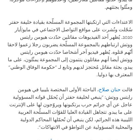
ومثّلوا بجثثهم.
الاعتداءات التي ارتكبتها المجموعة المسلّحة بقيادة خليفة حفتر
سُجّلت ونُشرت على مواقع التواصل الاجتماعي في مايو/أيار
2020. يُظهر أحد الفيديوهات مقاتلين حدّدت هيومن رايتس
ووتش ارتباطهم بالمجموعة المسلّحة يضربون رجلا زعموا لاحقا
أنّهم قتلوه. يُظهر فيديو آخر أشخاصا حدّدت هيومن رايتس
ووتش أيضا أنهم مقاتلون ينتمون إلى المجموعة يمثّلون، على ما
يبدو، بجثة مقاتل مُحتجز لديهم وتابع لـ "حكومة الوفاق الوطني"
المعترف بها دوليا.
قالت
حنان صلاح
، الباحثة الأولى المختصة بليبيا في هيومن
رايتس ووتش: "ينبغي لخليفة حفتر أن يُحمّل قواته المسؤولية
عاجل عن أي جرائم حرب يرتكبونها ويروّجون لها على الإنترنت
على ما يبدو. تتجاهل القيادة العليا للقوّات المسلّحة العربية
الليبية هذه الجرائم، لكن ينبغي أن تُحمّلها المحاكم الدولية
والمحلية المسؤولية عن التواطؤ في الانتهاكات".