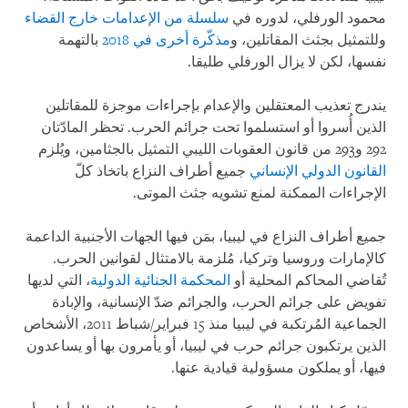
محمود الورفلي، لدوره في
سلسلة من الإعدامات خارج القضاء
وللتمثيل بجثث المقاتلين، و
مذكّرة أخرى في 2018
بالتهمة
نفسها، لكن لا يزال الورفلي طليقا.
يندرج تعذيب المعتقلين والإعدام بإجراءات موجزة للمقاتلين
الذين أُسروا أو استسلموا تحت جرائم الحرب. تحظر المادّتان
292 و293 من قانون العقوبات الليبي التمثيل بالجثامين، ويُلزم
القانون الدولي الإنساني
جميع أطراف النزاع باتخاذ كلّ
الإجراءات الممكنة لمنع تشويه جثث الموتى.
جميع أطراف النزاع في ليبيا، بمَن فيها الجهات الأجنبية الداعمة
كالإمارات وروسيا وتركيا، مُلزمة بالامتثال لقوانين الحرب.
تُقاضي المحاكم المحلية أو
المحكمة الجنائية الدولية
، التي لديها
تفويض على جرائم الحرب، والجرائم ضدّ الإنسانية، والإبادة
الجماعية المُرتكبة في ليبيا منذ 15 فبراير/شباط 2011، الأشخاص
الذين يرتكبون جرائم حرب في ليبيا، أو يأمرون بها أو يساعدون
فيها، أو يملكون مسؤولية قيادية عنها.