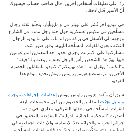
ردّا على تعليقات أشخاص آخرين، قال صاحب حساب فيسبوك
أنّ الأسير قُتل لاحقا.
في فيديو آخر نُشر على تويتر في 9 مايو/أيار، يتحلّق ثلاثة رجال
مسلّحين في ملابس عسكرية حول جثة رجل ممدد في الشارع
ووجهه إلى الأسفل في بركة من الدماء. على ما يبدو، الرجال
الثلاثة تابعون للقوات المسلّحة الليبية، وفق صور تمّت
مشاركتها على الإنترنت وجرى تحديد أحد المعتدين المزعومين
فيها. يهزّ هذا الشخص رأس الرجل بعنف، وينعته بالـ"جيفة"
و"الكلب" ويقول له: " هذه نهايتكم "، كتهديد للمقاتلين الخصوم
الآخرين. لم تستطع هيومن رايتس ووتش تحديد موقع هذا
الفيديو.
سبق أن وثّقت هيومن رايتس ووتش
إعدامات بإجراءات موجزة
وتمثيل بجثث
المقاتلين الخصوم من قبل مجموعات تابعة
للقوات المسلّحة في معقلها الشرقي، بنغازي. في 2017،
أصدرت "المحكمة الجنائية الدولية"، المفوّضة بالتحقيق في
جرائم الحرب، والجرائم ضدّ الإنسانية، والإبادات الجماعية في
ليبيا منذ 2011 مذكّرة توقيف بحقّ أحد قادة القوات المسلّحة،