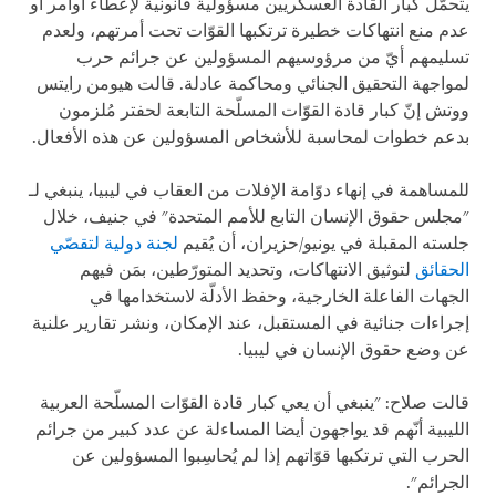
يتحمّل كبار القادة العسكريين مسؤولية قانونية لإعطاء أوامر أو
عدم منع انتهاكات خطيرة ترتكبها القوّات تحت أمرتهم، ولعدم
تسليمهم أيّ من مرؤوسيهم المسؤولين عن جرائم حرب
لمواجهة التحقيق الجنائي ومحاكمة عادلة. قالت هيومن رايتس
ووتش إنّ كبار قادة القوّات المسلّحة التابعة لحفتر مُلزمون
بدعم خطوات لمحاسبة للأشخاص المسؤولين عن هذه الأفعال.
للمساهمة في إنهاء دوّامة الإفلات من العقاب في ليبيا، ينبغي لـ
"مجلس حقوق الإنسان التابع للأمم المتحدة" في جنيف، خلال
جلسته المقبلة في يونيو/حزيران، أن يُقيم
لجنة دولية لتقصّي
الحقائق
لتوثيق الانتهاكات، وتحديد المتورّطين، بمَن فيهم
الجهات الفاعلة الخارجية، وحفظ الأدلّة لاستخدامها في
إجراءات جنائية في المستقبل، عند الإمكان، ونشر تقارير علنية
عن وضع حقوق الإنسان في ليبيا.
قالت صلاح: "ينبغي أن يعي كبار قادة القوّات المسلّحة العربية
الليبية أنّهم قد يواجهون أيضا المساءلة عن عدد كبير من جرائم
الحرب التي ترتكبها قوّاتهم إذا لم يُحاسِبوا المسؤولين عن
الجرائم".