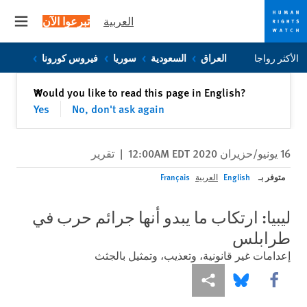
العربية
تبرعوا الآن
 menu
Skip
Skip
الأكثر رواجا
العراق
السعودية
سوريا
فيروس كورونا
to
to
cookie
main
إغلاق
Would you like to read this page in English?
✕
content
privacy
Yes
No, don't ask again
notice
16 يونيو/حزيران 2020 12:00AM EDT
|
تقرير
متوفر بـ
English
العربية
Français
ليبيا: ارتكاب ما يبدو أنها جرائم حرب في
طرابلس
إعدامات غير قانونية، وتعذيب، وتمثيل بالجثث
Share this via Facebook
Share this via مشاركة
Share this via Bluesky