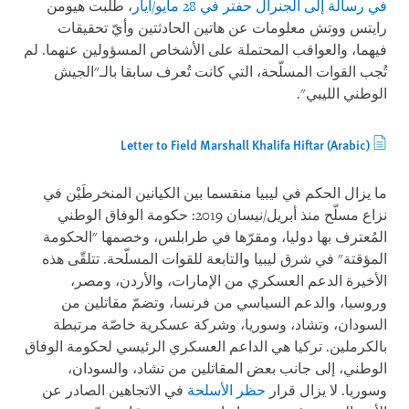
في رسالة إلى الجنرال حفتر في 28 مايو/أيار
، طلبت هيومن
رايتس ووتش معلومات عن هاتين الحادثتين وأيّ تحقيقات
فيهما، والعواقب المحتملة على الأشخاص المسؤولين عنهما. لم
تُجب القوات المسلّحة، التي كانت تُعرف سابقا بالـ"الجيش
الوطني الليبي".
Letter to Field Marshall Khalifa Hiftar (Arabic)
ما يزال الحكم في ليبيا منقسما بين الكيانين المنخرطَيْن في
نزاع مسلّح منذ أبريل/نيسان 2019: حكومة الوفاق الوطني
المُعترف بها دوليا، ومقرّها في طرابلس، وخصمها "الحكومة
المؤقتة" في شرق ليبيا والتابعة للقوات المسلّحة. تتلقّى هذه
الأخيرة الدعم العسكري من الإمارات، والأردن، ومصر،
وروسيا، والدعم السياسي من فرنسا، وتضمّ مقاتلين من
السودان، وتشاد، وسوريا، وشركة عسكرية خاصّة مرتبطة
بالكرملين. تركيا هي الداعم العسكري الرئيسي لحكومة الوفاق
الوطني، إلى جانب بعض المقاتلين من تشاد، والسودان،
وسوريا. لا يزال قرار
حظر الأسلحة
في الاتجاهين الصادر عن