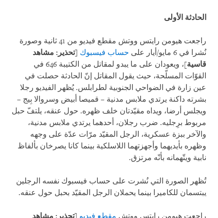
الحادثة الأولى
راجعت هيومن رايتس ووتش مقطع فيديو من 41 ثانية وصورة
نُشرا في 6 مايو/أيار على
حساب فيسبوك
[تحذير: مشاهد
قاسية
]، ويعودان على ما يبدو لمقاتل من الكتيبة 646 في
القوّات المسلّحة، حيث يقول المقاتل إنّ الحادثة حصلت في
عين زارة في الضواحي الجنوبية لطرابلس. يُظهر الفيديو رجلا
بشرته داكنة يرتدي ملابس مدنية – قميصا أبيض وسروالا بِيج –
ويجلس أرضا، ويداه مقيّدتان خلف ظهره. حول عنقه، يلتفّ حبل
مربوط برِجليه. ضرب رجلان، أحدهما يرتدي ملابس مدنية،
والآخر ببزة عسكرية، الرجل المقيّد مرّات عدّة على وجهه
وظهره بأيديهما وأجهزتهما اللاسلكية بينما كانا يصرخان بألفاظ
نابية ويتّهمانه بأنّه مرتزق.
تُظهر الصورة التي نُشرت على حساب فيسبوك نفسه الرجلين
يبتسمان للكاميرا بينما يحملان الرجل المقيّد بحبل حول عنقه.
راجعت هيومن رايتس ووتش
مقطع فيديو
[تحذير: مشاهد