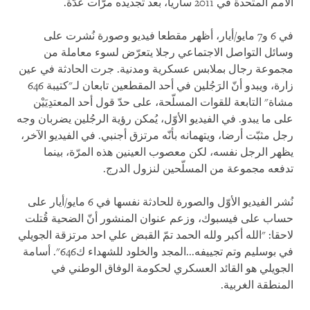
الأمم المتحدة في 2011 ساريا، بعد تجديده مرّات عدّة.
في 6 و7 مايو/أيار، أظهر مقطعا فيديو وصورة نُشرت على
وسائل التواصل الاجتماعي رجلا يتعرّض لسوء معاملة من
مجموعة رجال بملابس عسكرية ومدنية. جرت الحادثة في عين
زارة، ويبدو أنّ الرَجُلين في أحد المقطعين تابعان لـ"كتيبة 646
مشاة" التابعة للقوات المسلّحة، على حدّ قول أحد المعتدِيَيْن
على ما يبدو. في الفيديو الأوّل، يُمكن رؤية الرجُلين يضربان وجه
رجل مثبّت أرضا، ويتهمانه بأنّه مرتزق أجنبي. في الفيديو الآخر،
يظهر الرجل نفسه، لكن معصوب العينين هذه المرّة، بينما
تدفعه مجموعة من المسلّحين لنزول الدرج.
نُشر الفيديو الأوّل والصورة للحادثة نفسها في 6 مايو/أيار على
حساب على فيسبوك، وزعم عنوان المنشور أنّ الضحية قُتلت
لاحقا: "الله أكبر ولله الحمد تمّ القبض علي احد مرتزقة الجويلي
في بوسليم وتم تجييفه...المجد والخلود للشهداء ك646". أسامة
الجويلي هو القائد العسكري لحكومة الوفاق الوطني في
المنطقة الغربية.